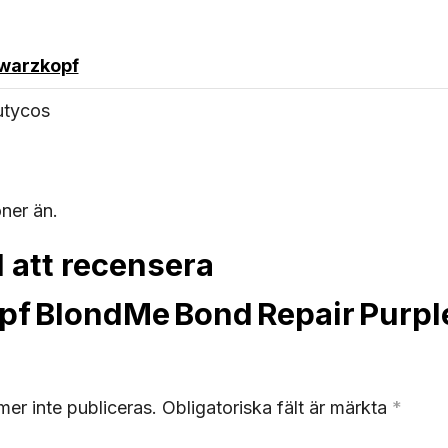
warzkopf
utycos
oner än.
d att recensera
f BlondMe Bond Repair Purp
er inte publiceras.
Obligatoriska fält är märkta
*