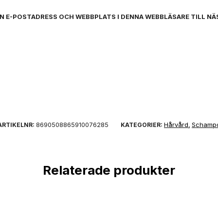
IN E-POSTADRESS OCH WEBBPLATS I DENNA WEBBLÄSARE TILL NÄ
8690508865910076285
Hårvård
Schamp
ARTIKELNR:
KATEGORIER:
,
Relaterade produkter