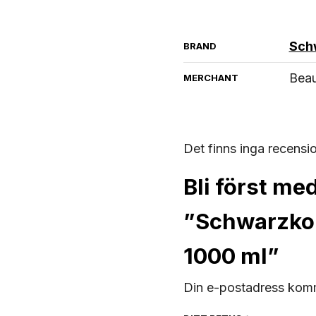
Sch
BRAND
Bea
MERCHANT
Det finns inga recensi
Bli först me
”Schwarzkop
1000 ml”
Din e-postadress komm