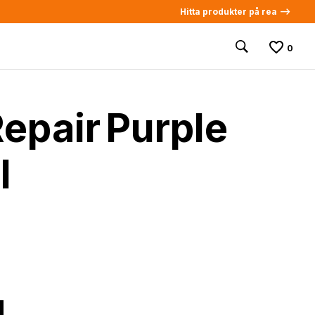
Hitta produkter på rea -->
0
epair Purple
l