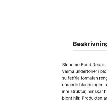
Beskrivnin
Blondme Bond Repair P
varma undertoner i blo
sulfatfria formulan re
närande blandningen av
inre struktur, minskar h
blont hår. Produkten ä