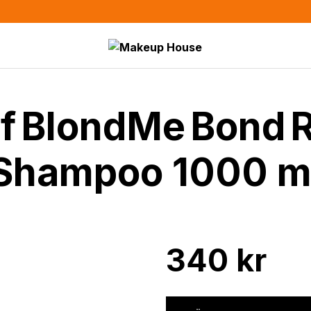
 BlondMe Bond R
Shampoo 1000 m
340
kr