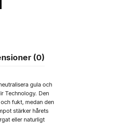
nsioner (0)
eutralisera gula och
air Technology. Den
r och fukt, medan den
mpot stärker hårets
gat eller naturligt