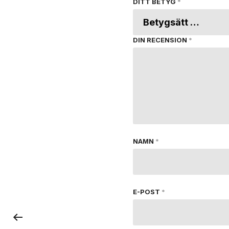
DITT BETYG
*
DIN RECENSION
*
NAMN
*
E-POST
*