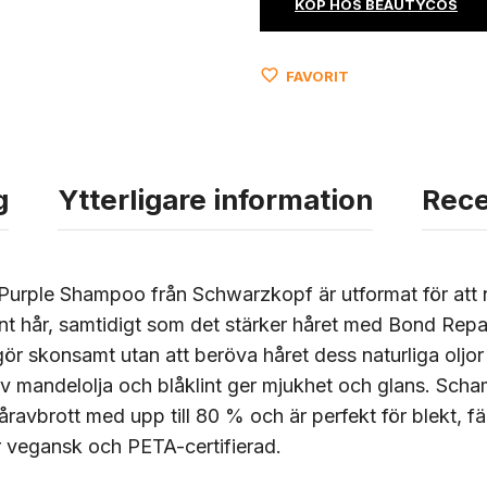
KÖP HOS BEAUTYCOS
FAVORIT
g
Ytterligare information
Rece
urple Shampoo från Schwarzkopf är utformat för att n
nt hår, samtidigt som det stärker håret med Bond Rep
ngör skonsamt utan att beröva håret dess naturliga oljo
 mandelolja och blåklint ger mjukhet och glans. Scha
åravbrott med upp till 80 % och är perfekt för blekt, fär
r vegansk och PETA-certifierad.