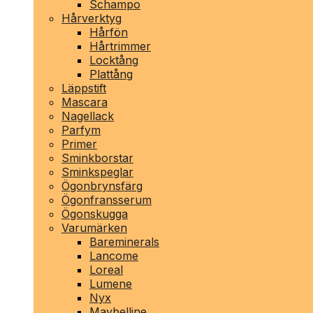
Schampo
Hårverktyg
Hårfön
Hårtrimmer
Locktång
Plattång
Läppstift
Mascara
Nagellack
Parfym
Primer
Sminkborstar
Sminkspeglar
Ögonbrynsfärg
Ögonfransserum
Ögonskugga
Varumärken
Bareminerals
Lancome
Loreal
Lumene
Nyx
Maybelline