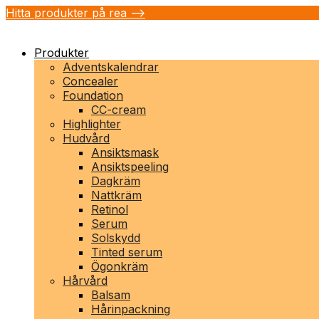
Hitta produkter på rea -->
Produkter
Adventskalendrar
Concealer
Foundation
CC-cream
Highlighter
Hudvård
Ansiktsmask
Ansiktspeeling
Dagkräm
Nattkräm
Retinol
Serum
Solskydd
Tinted serum
Ögonkräm
Hårvård
Balsam
Hårinpackning