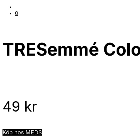
0
TRESemmé Colou
49
kr
Köp hos MEDS