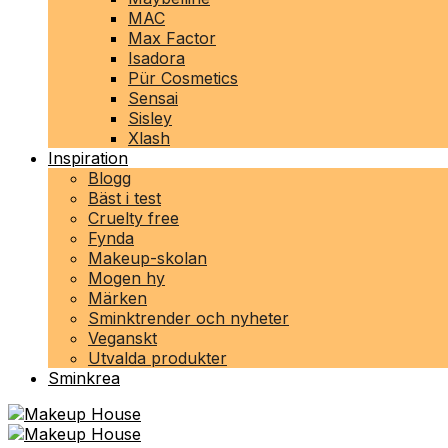
MAC
Max Factor
Isadora
Pür Cosmetics
Sensai
Sisley
Xlash
Inspiration
Blogg
Bäst i test
Cruelty free
Fynda
Makeup-skolan
Mogen hy
Märken
Sminktrender och nyheter
Veganskt
Utvalda produkter
Sminkrea