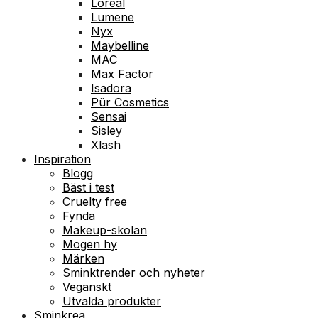
Loreal
Lumene
Nyx
Maybelline
MAC
Max Factor
Isadora
Pür Cosmetics
Sensai
Sisley
Xlash
Inspiration
Blogg
Bäst i test
Cruelty free
Fynda
Makeup-skolan
Mogen hy
Märken
Sminktrender och nyheter
Veganskt
Utvalda produkter
Sminkrea