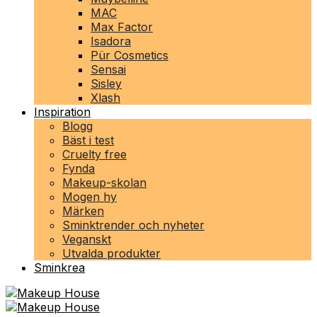
MAC
Max Factor
Isadora
Pür Cosmetics
Sensai
Sisley
Xlash
Inspiration
Blogg
Bäst i test
Cruelty free
Fynda
Makeup-skolan
Mogen hy
Märken
Sminktrender och nyheter
Veganskt
Utvalda produkter
Sminkrea