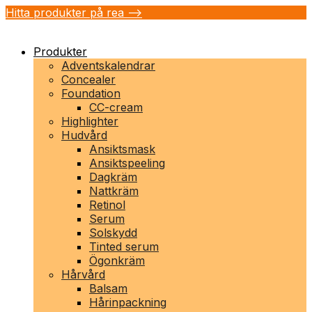
Hitta produkter på rea -->
Produkter
Adventskalendrar
Concealer
Foundation
CC-cream
Highlighter
Hudvård
Ansiktsmask
Ansiktspeeling
Dagkräm
Nattkräm
Retinol
Serum
Solskydd
Tinted serum
Ögonkräm
Hårvård
Balsam
Hårinpackning