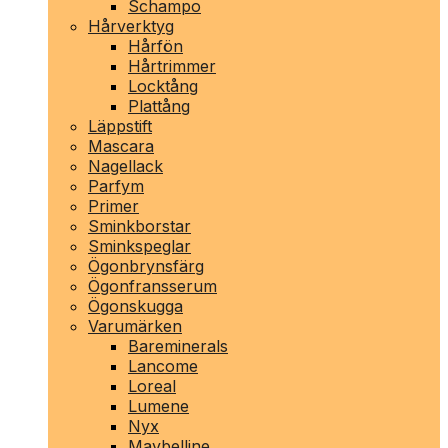
Schampo
Hårverktyg
Hårfön
Hårtrimmer
Locktång
Plattång
Läppstift
Mascara
Nagellack
Parfym
Primer
Sminkborstar
Sminkspeglar
Ögonbrynsfärg
Ögonfransserum
Ögonskugga
Varumärken
Bareminerals
Lancome
Loreal
Lumene
Nyx
Maybelline