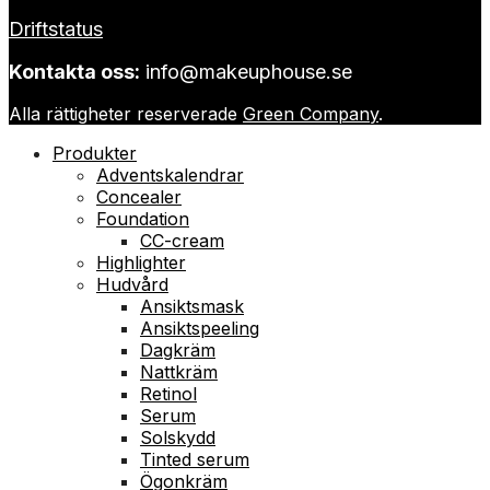
Driftstatus
Kontakta oss:
info@makeuphouse.se
Alla rättigheter reserverade
Green Company
.
Produkter
Adventskalendrar
Concealer
Foundation
CC-cream
Highlighter
Hudvård
Ansiktsmask
Ansiktspeeling
Dagkräm
Nattkräm
Retinol
Serum
Solskydd
Tinted serum
Ögonkräm