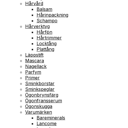
Hårvård
Balsam
Hårinpackning
Schampo
Hårverktyg
Hårfön
Hårtrimmer
Locktång
Plattång
Läppstift
Mascara
Nagellack
Parfym
Primer
Sminkborstar
Sminkspeglar
Ögonbrynsfärg
Ögonfransserum
Ögonskugga
Varumärken
Bareminerals
Lancome