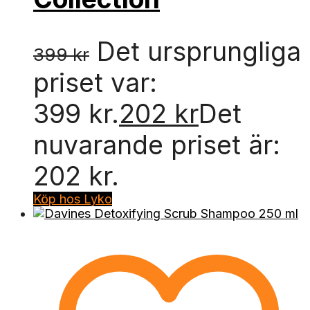
Det ursprungliga
399
kr
priset var:
399 kr.
202
kr
Det
nuvarande priset är:
202 kr.
Köp hos Lyko