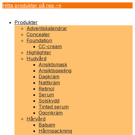
Hitta produkter på rea -->
Produkter
Adventskalendrar
Concealer
Foundation
CC-cream
Highlighter
Hudvård
Ansiktsmask
Ansiktspeeling
Dagkräm
Nattkräm
Retinol
Serum
Solskydd
Tinted serum
Ögonkräm
Hårvård
Balsam
Hårinpackning