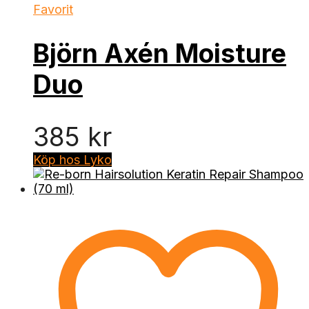
Favorit
Björn Axén Moisture
Duo
385
kr
Köp hos Lyko