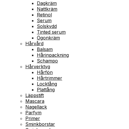
Dagkräm
Nattkräm
Retinol
Serum
Solskydd
Tinted serum
Ögonkräm
Hårvård
Balsam
Hårinpackning
Schampo
Hårverktyg
Hårfön
Hårtrimmer
Locktång
Plattång
Läppstift
Mascara
Nagellack
Parfym
Primer
Sminkborstar