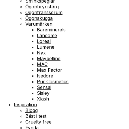
Sminkspeglar
Ögonbrynsfärg
Ögonfransserum
Ögonskugga
Varumärken
Bareminerals
Lancome
Loreal
Lumene
Nyx
Maybelline
MAC
Max Factor
Isadora
Pür Cosmetics
Sensai
Sisley
Xlash
Inspiration
Blogg
Bäst i test
Cruelty free
Fynda