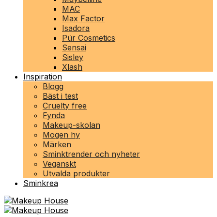
MAC
Max Factor
Isadora
Pür Cosmetics
Sensai
Sisley
Xlash
Inspiration
Blogg
Bäst i test
Cruelty free
Fynda
Makeup-skolan
Mogen hy
Märken
Sminktrender och nyheter
Veganskt
Utvalda produkter
Sminkrea