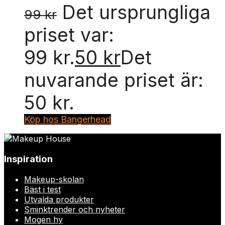
Det ursprungliga
99
kr
priset var:
99 kr.
50
kr
Det
nuvarande priset är:
50 kr.
Köp hos Bangerhead
Inspiration
Makeup-skolan
Bäst i test
Utvalda produkter
Sminktrender och nyheter
Mogen hy