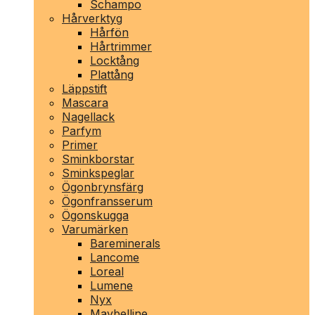
Schampo
Hårverktyg
Hårfön
Hårtrimmer
Locktång
Plattång
Läppstift
Mascara
Nagellack
Parfym
Primer
Sminkborstar
Sminkspeglar
Ögonbrynsfärg
Ögonfransserum
Ögonskugga
Varumärken
Bareminerals
Lancome
Loreal
Lumene
Nyx
Maybelline