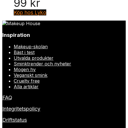
99
kr
Köp hos Lyko
Inspiration
Makeup-skolan
Bäst i test
Utvalda produkter
Sminktrender och nyheter
Mogen hy
Veganskt smink
Cruelty free
Alla artiklar
FAQ
Integritetspolicy
Driftstatus