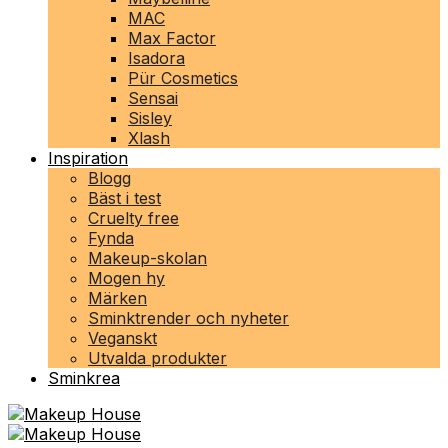
MAC
Max Factor
Isadora
Pür Cosmetics
Sensai
Sisley
Xlash
Inspiration
Blogg
Bäst i test
Cruelty free
Fynda
Makeup-skolan
Mogen hy
Märken
Sminktrender och nyheter
Veganskt
Utvalda produkter
Sminkrea