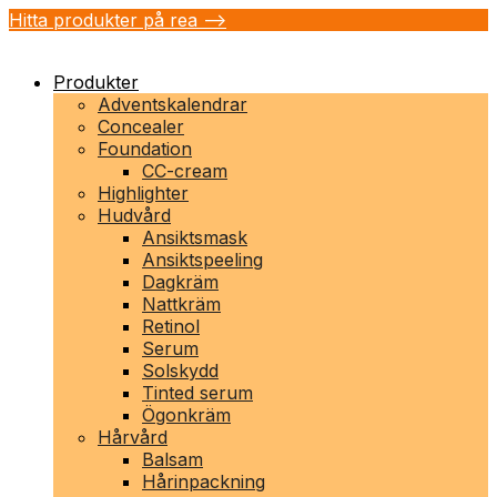
Hitta produkter på rea -->
Produkter
Adventskalendrar
Concealer
Foundation
CC-cream
Highlighter
Hudvård
Ansiktsmask
Ansiktspeeling
Dagkräm
Nattkräm
Retinol
Serum
Solskydd
Tinted serum
Ögonkräm
Hårvård
Balsam
Hårinpackning