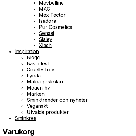
Maybelline
MAC
Max Factor
Isadora
Pür Cosmetics
Sensai
Sisley
Xlash
Inspiration
Blogg
Bäst i test
Cruelty free
Fynda
Makeup-skolan
Mogen hy
Märken
Sminktrender och nyheter
Veganskt
Utvalda produkter
Sminkrea
Varukorg