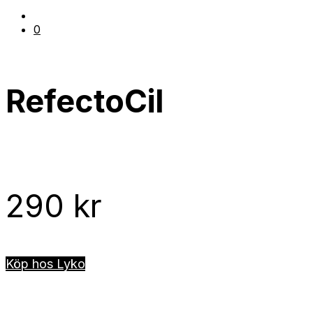
0
RefectoCil
290
kr
Köp hos Lyko