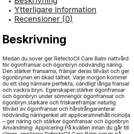
Beskrivning
Ytterligare information
Recensioner (0)
Beskrivning
Medan du sover ger RefectoCil Care Balm nattvård
för ögonfransar och ögonbryn nödvändig näring.
Den stärker fransarna, främjar deras tillväxt och ger
ögonbrynen en ökad täthet. Varje morgon kommer
du ett steg närmare perfekta, oändligt långa fransar
och vackra bryn. Egenskaper:stärker ögonfransar
och ögonbryn under sömnengör ögonfransar och
ögonbryn starkare och friskarefrämjar naturlig
tillväxt av ögonfransar och hårstrångaranterar
nödvändig näringenkel att appliceraInnehåll:ricinolja
– ger näring och stärker ögonfransar och ögonbryn
Användning: Applicering:På kvällen innan du går till
sängs, applicera RefectoCil Care Balm serum på