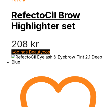
RefectoCil Brow
Highlighter set
208
kr
Köp hos Beautycos