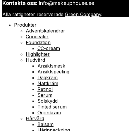
Kontakta oss:
info@makeuphouse.se
Alla rättigheter reserverade
Green Company
.
Produkter
Adventskalendrar
Concealer
Foundation
CC-cream
Highlighter
Hudvård
Ansiktsmask
Ansiktspeeling
Dagkräm
Nattkräm
Retinol
Serum
Solskydd
Tinted serum
Ögonkräm
Hårvård
Balsam
Hårinpackning