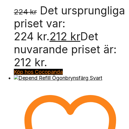
Det ursprungliga
224
kr
priset var:
224 kr.
212
kr
Det
nuvarande priset är:
212 kr.
Köp hos Cocopanda