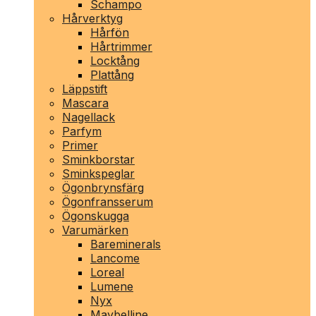
Schampo
Hårverktyg
Hårfön
Hårtrimmer
Locktång
Plattång
Läppstift
Mascara
Nagellack
Parfym
Primer
Sminkborstar
Sminkspeglar
Ögonbrynsfärg
Ögonfransserum
Ögonskugga
Varumärken
Bareminerals
Lancome
Loreal
Lumene
Nyx
Maybelline