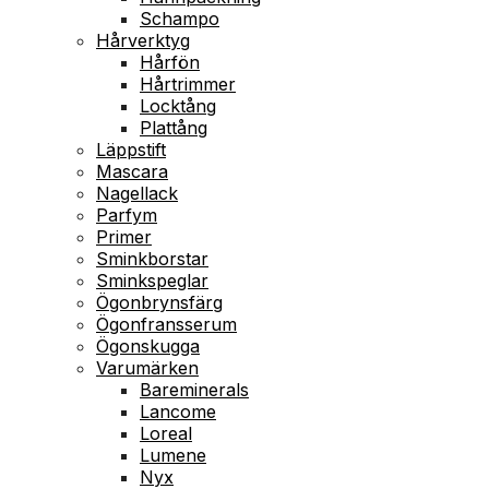
Schampo
Hårverktyg
Hårfön
Hårtrimmer
Locktång
Plattång
Läppstift
Mascara
Nagellack
Parfym
Primer
Sminkborstar
Sminkspeglar
Ögonbrynsfärg
Ögonfransserum
Ögonskugga
Varumärken
Bareminerals
Lancome
Loreal
Lumene
Nyx