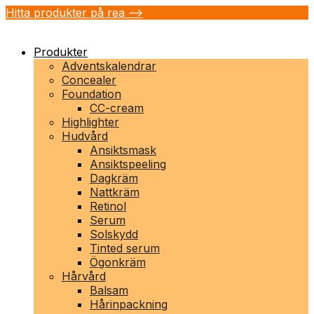
Hitta produkter på rea -->
Produkter
Adventskalendrar
Concealer
Foundation
CC-cream
Highlighter
Hudvård
Ansiktsmask
Ansiktspeeling
Dagkräm
Nattkräm
Retinol
Serum
Solskydd
Tinted serum
Ögonkräm
Hårvård
Balsam
Hårinpackning