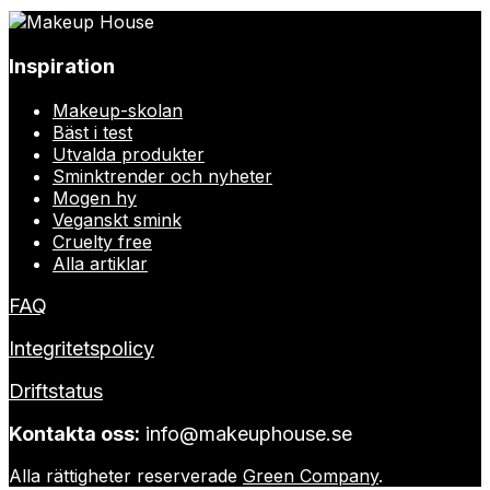
Inspiration
Makeup-skolan
Bäst i test
Utvalda produkter
Sminktrender och nyheter
Mogen hy
Veganskt smink
Cruelty free
Alla artiklar
FAQ
Integritetspolicy
Driftstatus
Kontakta oss:
info@makeuphouse.se
Alla rättigheter reserverade
Green Company
.