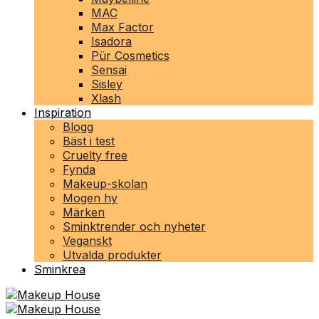
MAC
Max Factor
Isadora
Pür Cosmetics
Sensai
Sisley
Xlash
Inspiration
Blogg
Bäst i test
Cruelty free
Fynda
Makeup-skolan
Mogen hy
Märken
Sminktrender och nyheter
Veganskt
Utvalda produkter
Sminkrea