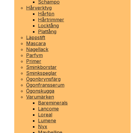
Schampo
Hårverktyg
Hårfön
Hårtrimmer
Locktång
Plattång
Läppstift
Mascara
Nagellack
Parfym
Primer
Sminkborstar
Sminkspeglar
Ögonbrynsfärg
Ögonfransserum
Ögonskugga
Varumärken
Bareminerals
Lancome
Loreal
Lumene
Nyx
Maybelline