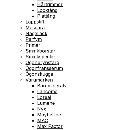
Hårtrimmer
Locktång
Plattång
Läppstift
Mascara
Nagellack
Parfym
Primer
Sminkborstar
Sminkspeglar
Ögonbrynsfärg
Ögonfransserum
Ögonskugga
Varumärken
Bareminerals
Lancome
Loreal
Lumene
Nyx
Maybelline
MAC
Max Factor