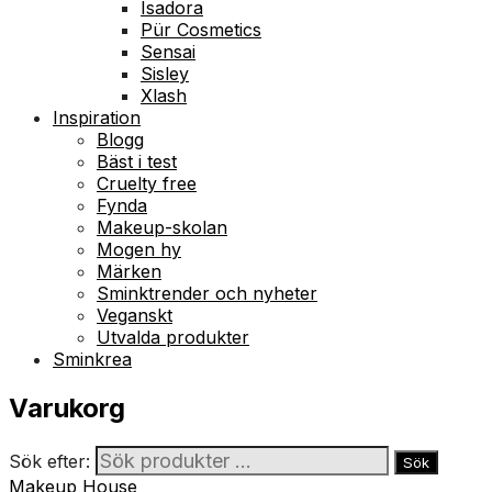
Isadora
Pür Cosmetics
Sensai
Sisley
Xlash
Inspiration
Blogg
Bäst i test
Cruelty free
Fynda
Makeup-skolan
Mogen hy
Märken
Sminktrender och nyheter
Veganskt
Utvalda produkter
Sminkrea
Varukorg
Sök efter:
Sök
Makeup House