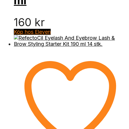
ml
160
kr
Köp hos Eleven