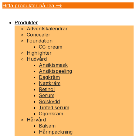
Hitta produkter på rea -->
Produkter
Adventskalendrar
Concealer
Foundation
CC-cream
Highlighter
Hudvård
Ansiktsmask
Ansiktspeeling
Dagkräm
Nattkräm
Retinol
Serum
Solskydd
Tinted serum
Ögonkräm
Hårvård
Balsam
Hårinpackning