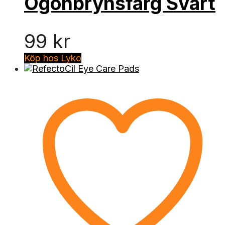
Ögonbrynsfärg Svart
99
kr
Köp hos Lyko