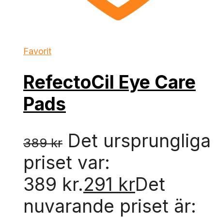
Favorit
RefectoCil Eye Care
Pads
Det ursprungliga
389
kr
priset var:
389 kr.
291
kr
Det
nuvarande priset är: