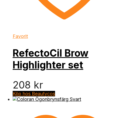
Favorit
RefectoCil Brow
Highlighter set
208
kr
Köp hos Beautycos