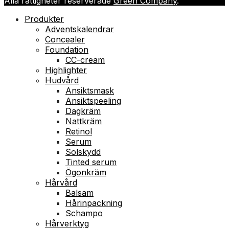
Alla rättigheter reserverade
Green Company
.
Produkter
Adventskalendrar
Concealer
Foundation
CC-cream
Highlighter
Hudvård
Ansiktsmask
Ansiktspeeling
Dagkräm
Nattkräm
Retinol
Serum
Solskydd
Tinted serum
Ögonkräm
Hårvård
Balsam
Hårinpackning
Schampo
Hårverktyg