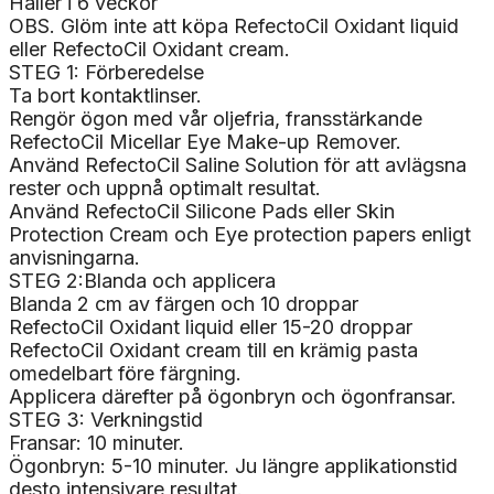
Håller i 6 veckor
OBS. Glöm inte att köpa RefectoCil Oxidant liquid
eller RefectoCil Oxidant cream.
STEG 1: Förberedelse
Ta bort kontaktlinser.
Rengör ögon med vår oljefria, fransstärkande
RefectoCil Micellar Eye Make-up Remover.
Använd RefectoCil Saline Solution för att avlägsna
rester och uppnå optimalt resultat.
Använd RefectoCil Silicone Pads eller Skin
Protection Cream och Eye protection papers enligt
anvisningarna.
STEG 2:Blanda och applicera
Blanda 2 cm av färgen och 10 droppar
RefectoCil Oxidant liquid eller 15-20 droppar
RefectoCil Oxidant cream till en krämig pasta
omedelbart före färgning.
Applicera därefter på ögonbryn och ögonfransar.
STEG 3: Verkningstid
Fransar: 10 minuter.
Ögonbryn: 5-10 minuter. Ju längre applikationstid
desto intensivare resultat.