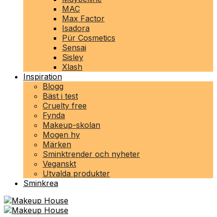
MAC
Max Factor
Isadora
Pür Cosmetics
Sensai
Sisley
Xlash
Inspiration
Blogg
Bäst i test
Cruelty free
Fynda
Makeup-skolan
Mogen hy
Märken
Sminktrender och nyheter
Veganskt
Utvalda produkter
Sminkrea