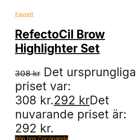
Favorit
RefectoCil Brow
Highlighter Set
Det ursprungliga
308
kr
priset var:
308 kr.
292
kr
Det
nuvarande priset är:
292 kr.
Köp hos Cocopanda