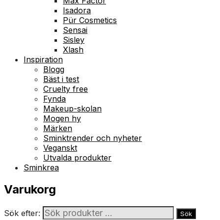
Max Factor
Isadora
Pür Cosmetics
Sensai
Sisley
Xlash
Inspiration
Blogg
Bäst i test
Cruelty free
Fynda
Makeup-skolan
Mogen hy
Märken
Sminktrender och nyheter
Veganskt
Utvalda produkter
Sminkrea
Varukorg
Sök efter:
Sök