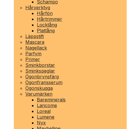
Schampo
Hårverktyg
Hårfön
Hårtrimmer
Locktång
Plattång
Läppstift
Mascara
Nagellack
Parfym
Primer
Sminkborstar
Sminkspeglar
Ögonbrynsfärg
Ögonfransserum
Ögonskugga
Varumärken
Bareminerals
Lancome
Loreal
Lumene
Nyx
Maybelline