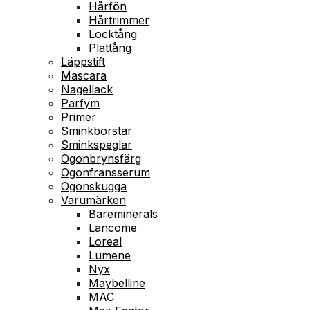
Hårfön
Hårtrimmer
Locktång
Plattång
Läppstift
Mascara
Nagellack
Parfym
Primer
Sminkborstar
Sminkspeglar
Ögonbrynsfärg
Ögonfransserum
Ögonskugga
Varumärken
Bareminerals
Lancome
Loreal
Lumene
Nyx
Maybelline
MAC