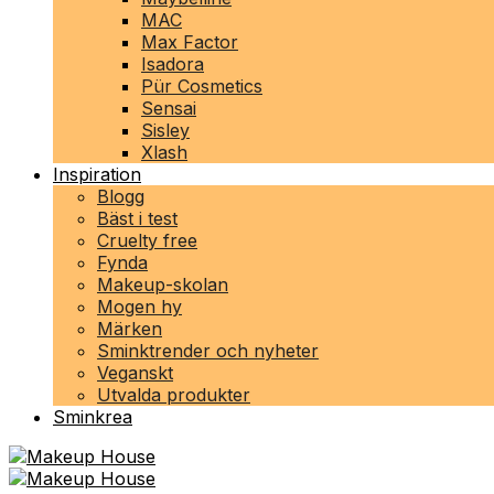
MAC
Max Factor
Isadora
Pür Cosmetics
Sensai
Sisley
Xlash
Inspiration
Blogg
Bäst i test
Cruelty free
Fynda
Makeup-skolan
Mogen hy
Märken
Sminktrender och nyheter
Veganskt
Utvalda produkter
Sminkrea