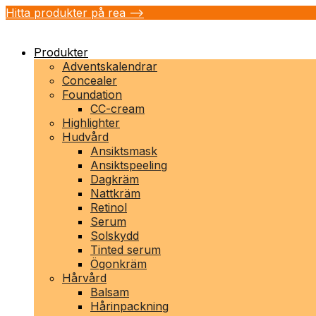
Hitta produkter på rea -->
Produkter
Adventskalendrar
Concealer
Foundation
CC-cream
Highlighter
Hudvård
Ansiktsmask
Ansiktspeeling
Dagkräm
Nattkräm
Retinol
Serum
Solskydd
Tinted serum
Ögonkräm
Hårvård
Balsam
Hårinpackning