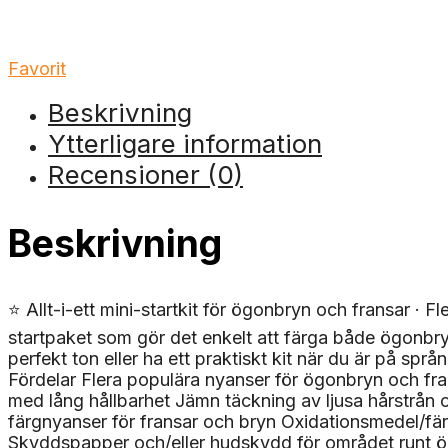
Favorit
Beskrivning
Ytterligare information
Recensioner (0)
Beskrivning
⭐ Allt-i-ett mini-startkit för ögonbryn och fransar · Fl
startpaket som gör det enkelt att färga både ögonbryn 
perfekt ton eller ha ett praktiskt kit när du är på spr
Fördelar Flera populära nyanser för ögonbryn och fran
med lång hållbarhet Jämn täckning av ljusa hårstrån oc
färgnyanser för fransar och bryn Oxidationsmedel/fär
Skyddspapper och/eller hudskydd för området runt ög