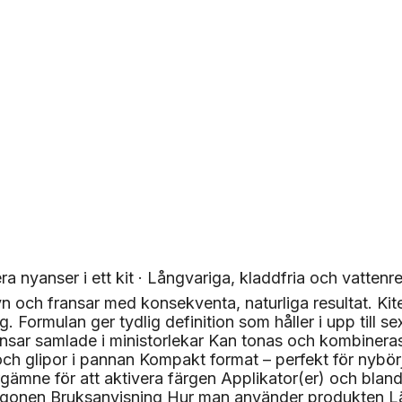
era nyanser i ett kit · Långvariga, kladdfria och vattenr
och fransar med konsekventa, naturliga resultat. Kitet ä
ång. Formulan ger tydlig definition som håller i upp till
sar samlade i ministorlekar Kan tonas och kombineras f
h glipor i pannan Kompakt format – perfekt för nybörjar
gämne för att aktivera färgen Applikator(er) och blan
onen Bruksanvisning Hur man använder produkten Läs oc