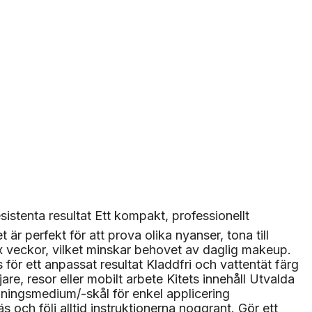
esistenta resultat Ett kompakt, professionellt
r perfekt för att prova olika nyanser, tona till
 sex veckor, vilket minskar behovet av daglig makeup.
ör ett anpassat resultat Kladdfri och vattentät färg
e, resor eller mobilt arbete Kitets innehåll Utvalda
dningsmedium/-skål för enkel applicering
h följ alltid instruktionerna noggrant. Gör ett