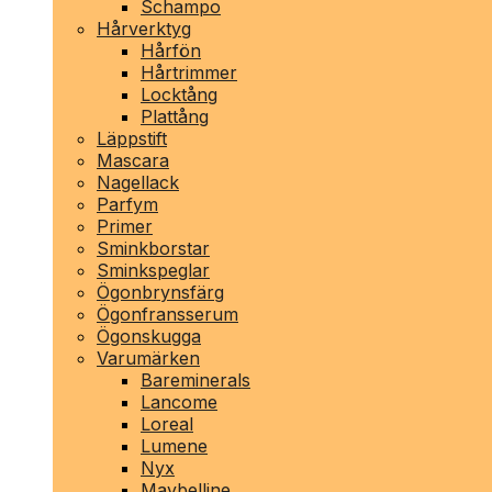
Schampo
Hårverktyg
Hårfön
Hårtrimmer
Locktång
Plattång
Läppstift
Mascara
Nagellack
Parfym
Primer
Sminkborstar
Sminkspeglar
Ögonbrynsfärg
Ögonfransserum
Ögonskugga
Varumärken
Bareminerals
Lancome
Loreal
Lumene
Nyx
Maybelline