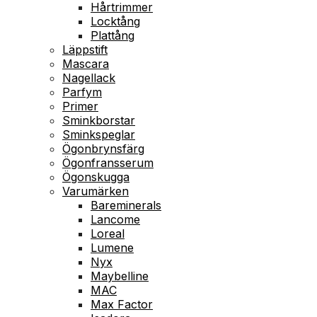
Hårtrimmer
Locktång
Plattång
Läppstift
Mascara
Nagellack
Parfym
Primer
Sminkborstar
Sminkspeglar
Ögonbrynsfärg
Ögonfransserum
Ögonskugga
Varumärken
Bareminerals
Lancome
Loreal
Lumene
Nyx
Maybelline
MAC
Max Factor