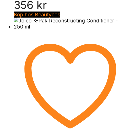
356
kr
Köp hos Beautycos