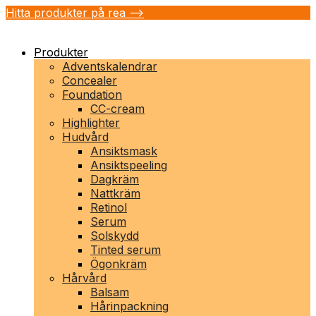
Hitta produkter på rea -->
Produkter
Adventskalendrar
Concealer
Foundation
CC-cream
Highlighter
Hudvård
Ansiktsmask
Ansiktspeeling
Dagkräm
Nattkräm
Retinol
Serum
Solskydd
Tinted serum
Ögonkräm
Hårvård
Balsam
Hårinpackning