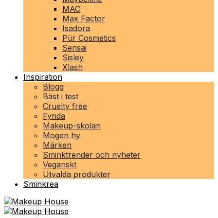
MAC
Max Factor
Isadora
Pür Cosmetics
Sensai
Sisley
Xlash
Inspiration
Blogg
Bäst i test
Cruelty free
Fynda
Makeup-skolan
Mogen hy
Märken
Sminktrender och nyheter
Veganskt
Utvalda produkter
Sminkrea