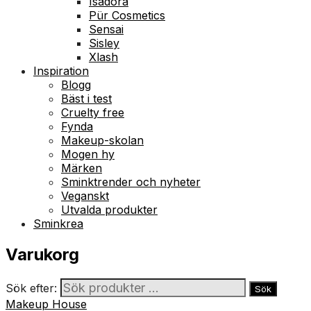
Isadora
Pür Cosmetics
Sensai
Sisley
Xlash
Inspiration
Blogg
Bäst i test
Cruelty free
Fynda
Makeup-skolan
Mogen hy
Märken
Sminktrender och nyheter
Veganskt
Utvalda produkter
Sminkrea
Varukorg
Sök efter:
Sök
Makeup House