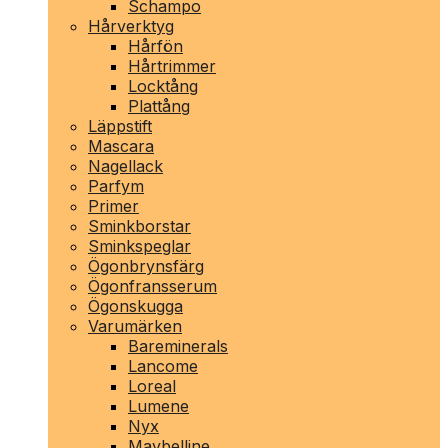
Schampo
Hårverktyg
Hårfön
Hårtrimmer
Locktång
Plattång
Läppstift
Mascara
Nagellack
Parfym
Primer
Sminkborstar
Sminkspeglar
Ögonbrynsfärg
Ögonfransserum
Ögonskugga
Varumärken
Bareminerals
Lancome
Loreal
Lumene
Nyx
Maybelline