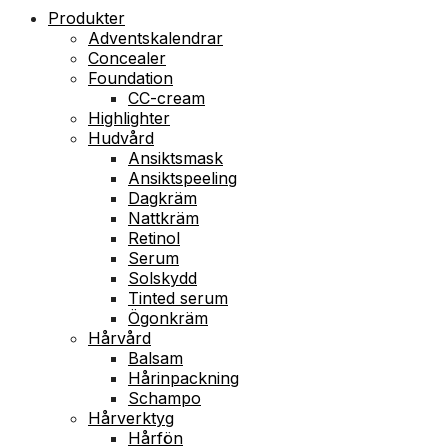
Produkter
Adventskalendrar
Concealer
Foundation
CC-cream
Highlighter
Hudvård
Ansiktsmask
Ansiktspeeling
Dagkräm
Nattkräm
Retinol
Serum
Solskydd
Tinted serum
Ögonkräm
Hårvård
Balsam
Hårinpackning
Schampo
Hårverktyg
Hårfön