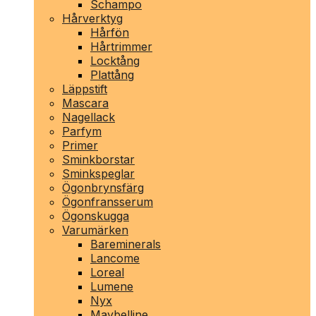
Schampo
Hårverktyg
Hårfön
Hårtrimmer
Locktång
Plattång
Läppstift
Mascara
Nagellack
Parfym
Primer
Sminkborstar
Sminkspeglar
Ögonbrynsfärg
Ögonfransserum
Ögonskugga
Varumärken
Bareminerals
Lancome
Loreal
Lumene
Nyx
Maybelline