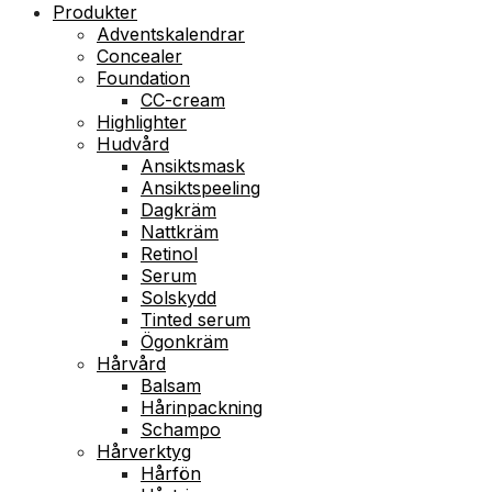
Produkter
Adventskalendrar
Concealer
Foundation
CC-cream
Highlighter
Hudvård
Ansiktsmask
Ansiktspeeling
Dagkräm
Nattkräm
Retinol
Serum
Solskydd
Tinted serum
Ögonkräm
Hårvård
Balsam
Hårinpackning
Schampo
Hårverktyg
Hårfön