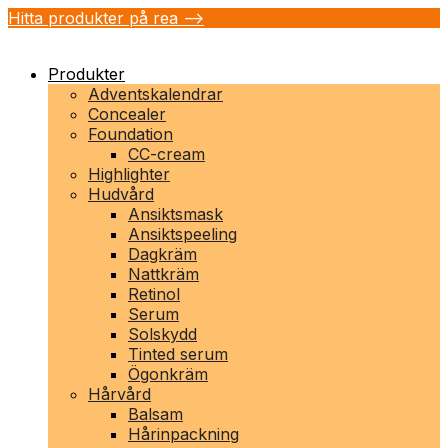
Hitta produkter på rea -->
Produkter
Adventskalendrar
Concealer
Foundation
CC-cream
Highlighter
Hudvård
Ansiktsmask
Ansiktspeeling
Dagkräm
Nattkräm
Retinol
Serum
Solskydd
Tinted serum
Ögonkräm
Hårvård
Balsam
Hårinpackning