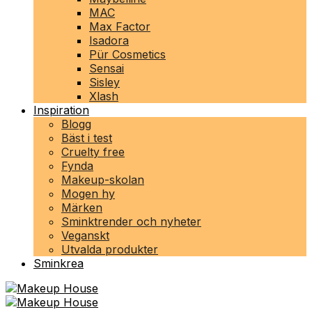
MAC
Max Factor
Isadora
Pür Cosmetics
Sensai
Sisley
Xlash
Inspiration
Blogg
Bäst i test
Cruelty free
Fynda
Makeup-skolan
Mogen hy
Märken
Sminktrender och nyheter
Veganskt
Utvalda produkter
Sminkrea