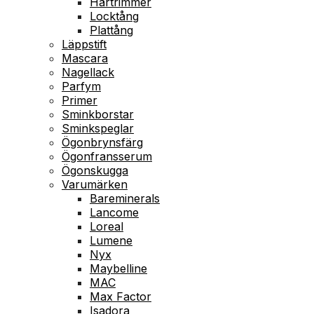
Hårtrimmer
Locktång
Plattång
Läppstift
Mascara
Nagellack
Parfym
Primer
Sminkborstar
Sminkspeglar
Ögonbrynsfärg
Ögonfransserum
Ögonskugga
Varumärken
Bareminerals
Lancome
Loreal
Lumene
Nyx
Maybelline
MAC
Max Factor
Isadora