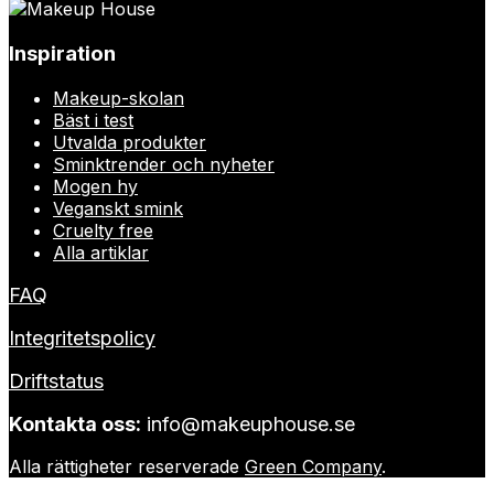
Inspiration
Makeup-skolan
Bäst i test
Utvalda produkter
Sminktrender och nyheter
Mogen hy
Veganskt smink
Cruelty free
Alla artiklar
FAQ
Integritetspolicy
Driftstatus
Kontakta oss:
info@makeuphouse.se
Alla rättigheter reserverade
Green Company
.