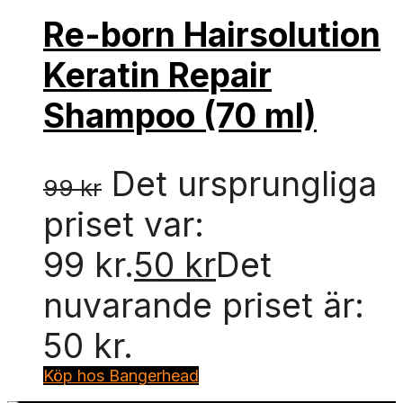
Re-born Hairsolution
Keratin Repair
Shampoo (70 ml)
Det ursprungliga
99
kr
priset var:
99 kr.
50
kr
Det
nuvarande priset är:
50 kr.
Köp hos Bangerhead