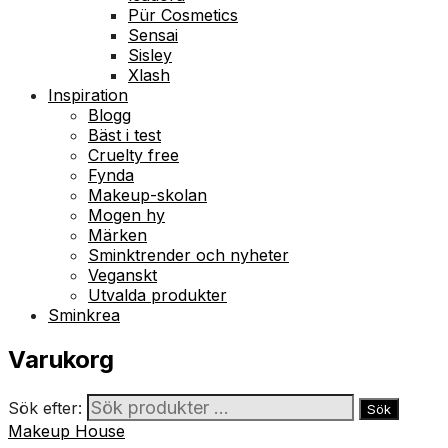
Pür Cosmetics
Sensai
Sisley
Xlash
Inspiration
Blogg
Bäst i test
Cruelty free
Fynda
Makeup-skolan
Mogen hy
Märken
Sminktrender och nyheter
Veganskt
Utvalda produkter
Sminkrea
Varukorg
Sök efter:
Sök
Makeup House