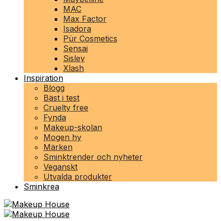
MAC
Max Factor
Isadora
Pür Cosmetics
Sensai
Sisley
Xlash
Inspiration
Blogg
Bäst i test
Cruelty free
Fynda
Makeup-skolan
Mogen hy
Märken
Sminktrender och nyheter
Veganskt
Utvalda produkter
Sminkrea