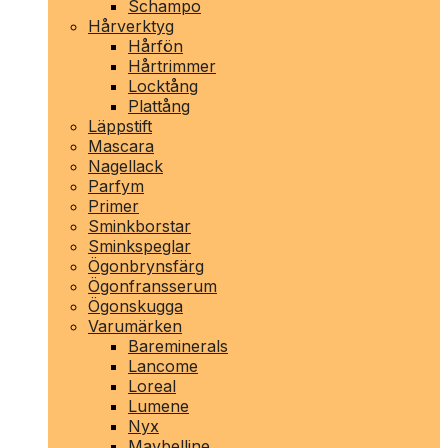
Schampo
Hårverktyg
Hårfön
Hårtrimmer
Locktång
Plattång
Läppstift
Mascara
Nagellack
Parfym
Primer
Sminkborstar
Sminkspeglar
Ögonbrynsfärg
Ögonfransserum
Ögonskugga
Varumärken
Bareminerals
Lancome
Loreal
Lumene
Nyx
Maybelline