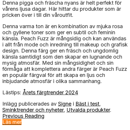
Denna pigga och fräscha nyans är helt perfekt för
vårens ljusa dagar. Här hittar du produkter som är
pricken över i till din våroutfit.
Denna varma ton är en kombination av mjuka rosa
och gyllene toner som ger en subtil och feminin
känsla. Peach Fuzz är mångsidig och kan användas
i allt från mode och inredning till makeup och grafisk
design. Denna färg ger en fräsch och ungdomlig
känsla samtidigt som den skapar en lugnande och
mysig atmosfär. Med sin mångsidighet och sin
förmåga att komplettera andra färger är Peach Fuzz
en populär färgval för att skapa en ljus och
inbjudande atmosfär i olika sammanhang.
Lästips:
Årets färgtrender 2024
Inlägg publicerades av
Signe
i
Bäst i test
,
Sminktrender och nyheter
,
Utvalda produkter
.
Previous Reading
Läs mer