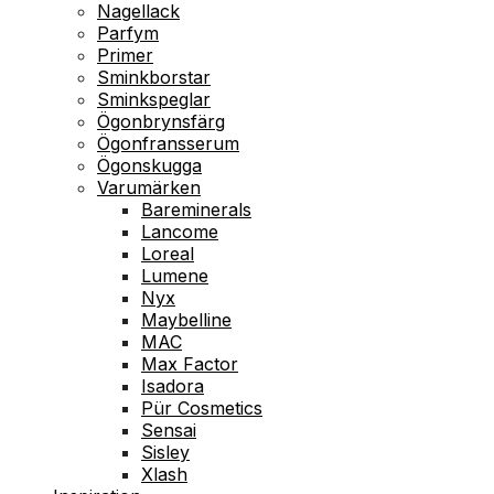
Nagellack
Parfym
Primer
Sminkborstar
Sminkspeglar
Ögonbrynsfärg
Ögonfransserum
Ögonskugga
Varumärken
Bareminerals
Lancome
Loreal
Lumene
Nyx
Maybelline
MAC
Max Factor
Isadora
Pür Cosmetics
Sensai
Sisley
Xlash