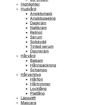
Highlighter
Hudvård
Ansiktsmask
Ansiktspeeling
Dagkräm
Nattkräm
Retinol
Serum
Solskydd
Tinted serum
Ögonkräm
Hårvård
Balsam
Hårinpackning
Schampo
Hårverktyg
Hårfön
Hårtrimmer
Locktång
Plattång
Läppstift
Mascara