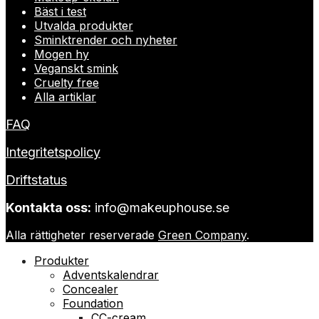
Bäst i test
Utvalda produkter
Sminktrender och nyheter
Mogen hy
Veganskt smink
Cruelty free
Alla artiklar
FAQ
Integritetspolicy
Driftstatus
Kontakta oss:
info@makeuphouse.se
Alla rättigheter reserverade
Green Company
.
Produkter
Adventskalendrar
Concealer
Foundation
CC-cream