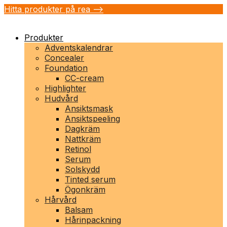
Hitta produkter på rea -->
Produkter
Adventskalendrar
Concealer
Foundation
CC-cream
Highlighter
Hudvård
Ansiktsmask
Ansiktspeeling
Dagkräm
Nattkräm
Retinol
Serum
Solskydd
Tinted serum
Ögonkräm
Hårvård
Balsam
Hårinpackning