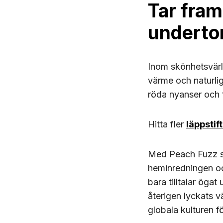
Tar fram
underto
Inom skönhetsvärl
värme och naturlig
röda nyanser och f
Hitta fler
läppstif
Med Peach Fuzz som
heminredningen och
bara tilltalar ögat
återigen lyckats v
globala kulturen f