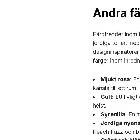
Andra f
Färgtrender inom 
jordiga toner, med
designinspiratörer
färger inom inredn
Mjukt rosa
: E
känsla till ett rum.
Gult
: Ett livli
helst.
Syrenlila
: En 
Jordiga nyan
Peach Fuzz och bi