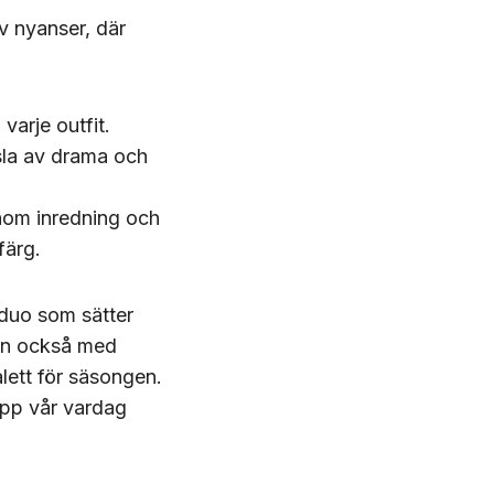
v nyanser, där
varje outfit.
nsla av drama och
inom inredning och
färg.
 duo som sätter
tan också med
lett för säsongen.
upp vår vardag