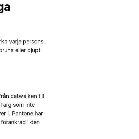
ga
rka varje persons
runa eller djupt
rån catwalken till
 färg som inte
ver i. Pantone har
 förankrad i den