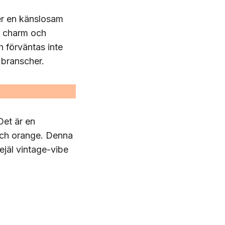
er en känslosam
s charm och
 förväntas inte
 branscher.
Det är en
och orange. Denna
ejäl vintage-vibe