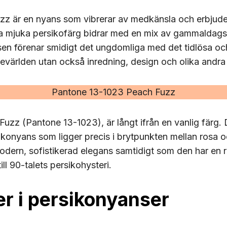
z är en nyans som vibrerar av medkänsla och erbjud
 mjuka persikofärg bidrar med en mix av gammaldag
sen förenar smidigt det ungdomliga med det tidlösa och
världen utan också inredning, design och olika andra
Pantone 13-1023 Peach Fuzz
Fuzz (Pantone 13-1023), är långt ifrån en vanlig färg. 
konyans som ligger precis i brytpunkten mellan rosa 
odern, sofistikerad elegans samtidigt som den har en r
ll 90-talets persikohysteri.
r i persikonyanser