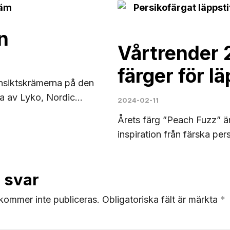
n
Vårtrender 
färger för l
ansiktskrämerna på den
a av Lyko, Nordic...
2024-02-11
Årets färg ”Peach Fuzz” ä
inspiration från färska per
 svar
kommer inte publiceras.
Obligatoriska fält är märkta
*