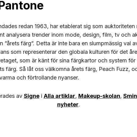
Pantone
ades redan 1963, har etablerat sig som auktoriteten n
 analysera trender inom mode, design, film, tv och ak
 en ”årets färg”. Detta är inte bara en slumpmässig val 
ans som representerar den globala kulturen för det åre
taget, som är känt för sina färgkartor och system för f
ets färg. Så låt oss välkomna årets färg, Peach Fuzz, o
varma och förtrollande nyanser.
erades av
Signe
i
Alla artiklar
,
Makeup-skolan
,
Smin
nyheter
.