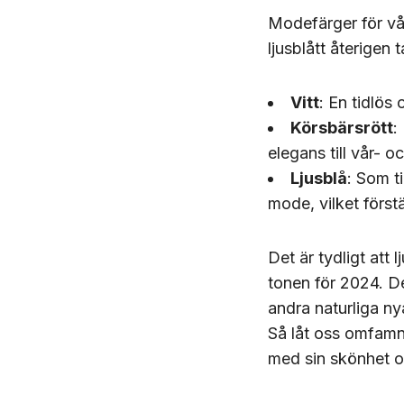
Modefärger för vå
ljusblått återigen
Vitt
: En tidlös 
Körsbärsrött
:
elegans till vår-
Ljusblå
: Som t
mode, vilket först
Det är tydligt att
tonen för 2024. D
andra naturliga ny
Så låt oss omfamn
med sin skönhet o