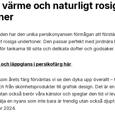
 värme och naturligt rosi
ner
den har den unika persikonyansen förmågan att förstä
t rosiga undertoner. Den passar perfekt med jordnära b
ör tankarna till söta och delikata dofter och godsaker.
t och läppglans i persikofärg här
.
 årets färg förväntas vi se den dyka upp överallt – f
 från skönhetsprodukter till grafisk design. Det är en
 utan också berör våra känslor och speglar den tid vi le
älja en nyans som inte bara är trendig utan också djupt
ör 2024.