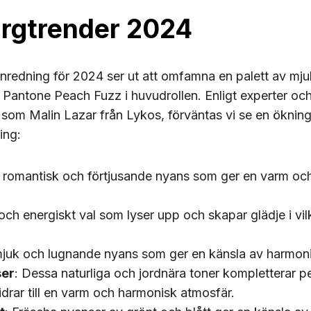
ärgtrender 2024
inredning för 2024 ser ut att omfamna en palett av mj
 Pantone Peach Fuzz i huvudrollen. Enligt experter oc
 som Malin Lazar från Lykos, förväntas vi se en ökning
ing:
n romantisk och förtjusande nyans som ger en varm oc
gt och energiskt val som lyser upp och skapar glädje i 
mjuk och lugnande nyans som ger en känsla av harmon
ser
: Dessa naturliga och jordnära toner kompletterar p
drar till en varm och harmonisk atmosfär.