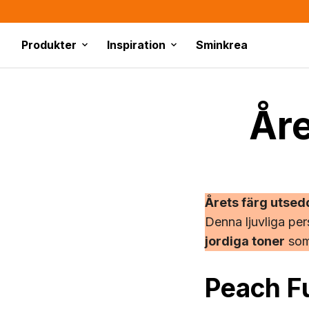
Produkter
Inspiration
Sminkrea
Åre
Årets färg utsed
Denna ljuvliga p
jordiga toner
som
Peach Fu