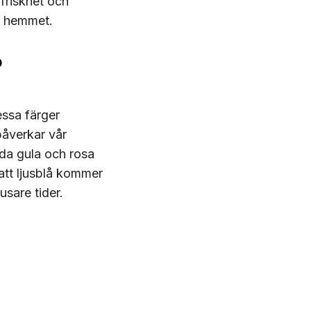
 friskhet och
 i hemmet.
?
essa färger
påverkar vår
lda gula och rosa
att ljusblå kommer
usare tider.