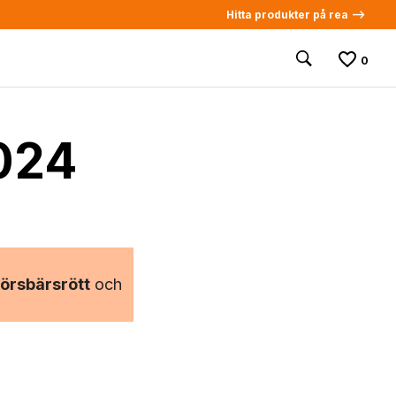
Hitta produkter på rea -->
0
2024
örsbärsrött
och