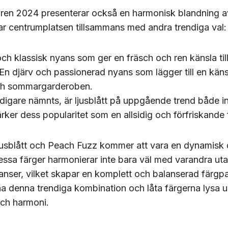
ren 2024 presenterar också en harmonisk blandning a
 tar centrumplatsen tillsammans med andra trendiga val:
och klassisk nyans som ger en fräsch och ren känsla till 
 En djärv och passionerad nyans som lägger till en kä
 och sommargarderoben.
idigare nämnts, är ljusblått på uppgående trend både 
ärker dess popularitet som en allsidig och förfriskande 
 ljusblått och Peach Fuzz kommer att vara en dynamisk
essa färger harmonierar inte bara väl med varandra u
anser, vilket skapar en komplett och balanserad färgpa
a denna trendiga kombination och låta färgerna lysa 
ch harmoni.