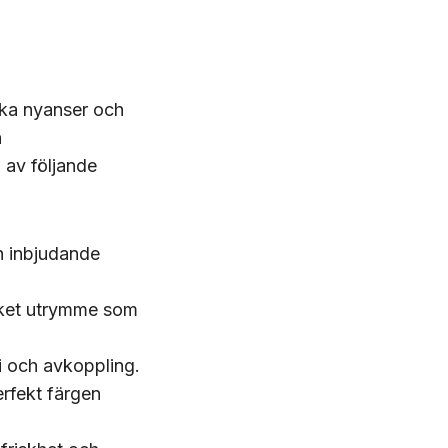
uka nyanser och
h
 av följande
h inbjudande
vilket utrymme som
i och avkoppling.
erfekt färgen