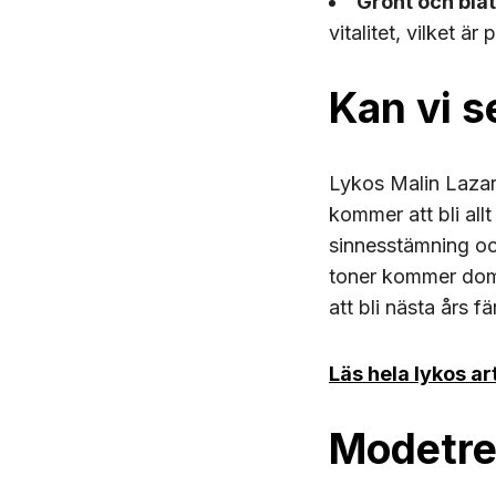
Grönt och blåt
vitalitet, vilket 
Kan vi s
Lykos Malin Lazar,
kommer att bli all
sinnesstämning och
toner kommer domi
att bli nästa års f
Läs hela lykos ar
Modetre