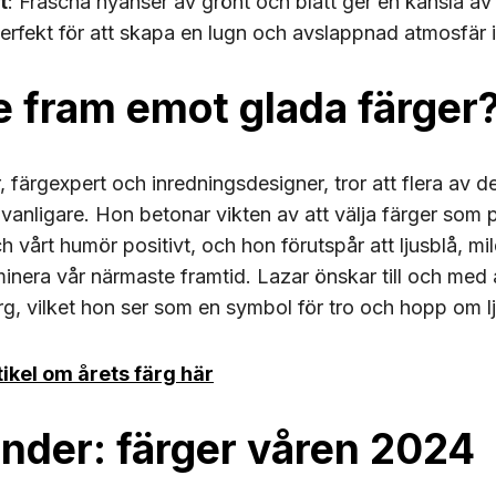
t
: Fräscha nyanser av grönt och blått ger en känsla av
är perfekt för att skapa en lugn och avslappnad atmosfär
e fram emot glada färger
 färgexpert och inredningsdesigner, tror att flera av d
t vanligare. Hon betonar vikten av att välja färger som 
 vårt humör positivt, och hon förutspår att ljusblå, mi
nera vår närmaste framtid. Lazar önskar till och med 
ärg, vilket hon ser som en symbol för tro och hopp om lj
tikel om årets färg här
nder: färger våren 2024