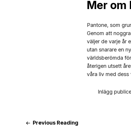
Mer om 
Pantone, som grund
Genom att noggrant
väljer de varje år
utan snarare en ny
världsberömda före
återigen utsett år
våra liv med dess 
Inlägg public
Previous Reading