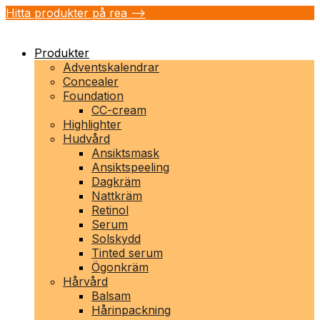
Hitta produkter på rea -->
Produkter
Adventskalendrar
Concealer
Foundation
CC-cream
Highlighter
Hudvård
Ansiktsmask
Ansiktspeeling
Dagkräm
Nattkräm
Retinol
Serum
Solskydd
Tinted serum
Ögonkräm
Hårvård
Balsam
Hårinpackning