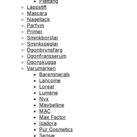
Plattång
Läppstift
Mascara
Nagellack
Parfym
Primer
Sminkborstar
Sminkspeglar
Ögonbrynsfärg
Ögonfransserum
Ögonskugga
Varumärken
Bareminerals
Lancome
Loreal
Lumene
Nyx
Maybelline
MAC
Max Factor
Isadora
Pür Cosmetics
Sensai