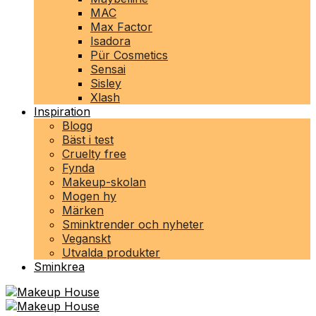
MAC
Max Factor
Isadora
Pür Cosmetics
Sensai
Sisley
Xlash
Inspiration
Blogg
Bäst i test
Cruelty free
Fynda
Makeup-skolan
Mogen hy
Märken
Sminktrender och nyheter
Veganskt
Utvalda produkter
Sminkrea