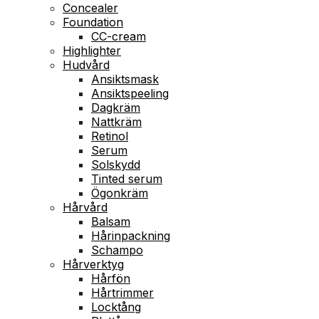
Concealer
Foundation
CC-cream
Highlighter
Hudvård
Ansiktsmask
Ansiktspeeling
Dagkräm
Nattkräm
Retinol
Serum
Solskydd
Tinted serum
Ögonkräm
Hårvård
Balsam
Hårinpackning
Schampo
Hårverktyg
Hårfön
Hårtrimmer
Locktång