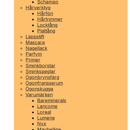
Schampo
Hårverktyg
Hårfön
Hårtrimmer
Locktång
Plattång
Läppstift
Mascara
Nagellack
Parfym
Primer
Sminkborstar
Sminkspeglar
Ögonbrynsfärg
Ögonfransserum
Ögonskugga
Varumärken
Bareminerals
Lancome
Loreal
Lumene
Nyx
Maybelline