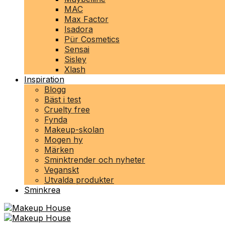
MAC
Max Factor
Isadora
Pür Cosmetics
Sensai
Sisley
Xlash
Inspiration
Blogg
Bäst i test
Cruelty free
Fynda
Makeup-skolan
Mogen hy
Märken
Sminktrender och nyheter
Veganskt
Utvalda produkter
Sminkrea