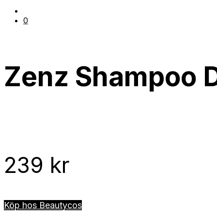
0
Zenz Shampoo D
239
kr
Köp hos Beautycos