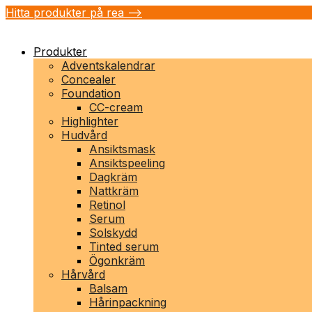
Hitta produkter på rea -->
Produkter
Adventskalendrar
Concealer
Foundation
CC-cream
Highlighter
Hudvård
Ansiktsmask
Ansiktspeeling
Dagkräm
Nattkräm
Retinol
Serum
Solskydd
Tinted serum
Ögonkräm
Hårvård
Balsam
Hårinpackning