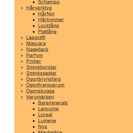
Schampo
Hårverktyg
Hårfön
Hårtrimmer
Locktång
Plattång
Läppstift
Mascara
Nagellack
Parfym
Primer
Sminkborstar
Sminkspeglar
Ögonbrynsfärg
Ögonfransserum
Ögonskugga
Varumärken
Bareminerals
Lancome
Loreal
Lumene
Nyx
Maybelline