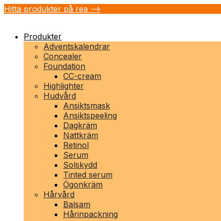
Hitta produkter på rea -->
Produkter
Adventskalendrar
Concealer
Foundation
CC-cream
Highlighter
Hudvård
Ansiktsmask
Ansiktspeeling
Dagkräm
Nattkräm
Retinol
Serum
Solskydd
Tinted serum
Ögonkräm
Hårvård
Balsam
Hårinpackning