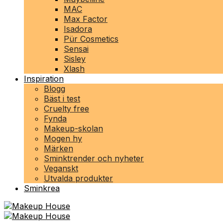
MAC
Max Factor
Isadora
Pür Cosmetics
Sensai
Sisley
Xlash
Inspiration
Blogg
Bäst i test
Cruelty free
Fynda
Makeup-skolan
Mogen hy
Märken
Sminktrender och nyheter
Veganskt
Utvalda produkter
Sminkrea