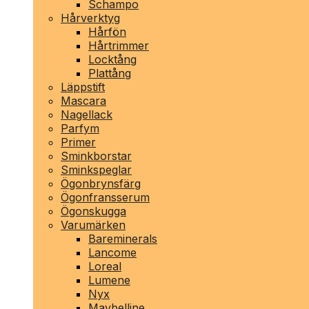
Schampo
Hårverktyg
Hårfön
Hårtrimmer
Locktång
Plattång
Läppstift
Mascara
Nagellack
Parfym
Primer
Sminkborstar
Sminkspeglar
Ögonbrynsfärg
Ögonfransserum
Ögonskugga
Varumärken
Bareminerals
Lancome
Loreal
Lumene
Nyx
Maybelline