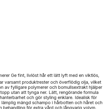
er Ge fint, livlöst hår ett lätt lyft med en viktlös,
r varsamt produktrester och överflödig olja, vilket
ion av fylligare polymerer och bomullsextrakt hjälper
ill topp utan att tynga ner. Lätt, rengörande formula
hanterbarhet och gör styling enklare. Idealisk för
 en lämplig mängd schampo i hårbotten och håret och
en behandling för extra vård och långvarig volym.