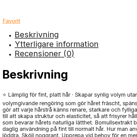
Favorit
Beskrivning
Ytterligare information
Recensioner (0)
Beskrivning
⭐ Lämplig för fint, platt hår · Skapar synlig volym utan
volymgivande rengöring som gör håret fräscht, spänsti
gör att varje hårstrå känns renare, starkare och fylli
till att skapa struktur och elasticitet, så att frisyrer 
som bevarar hårets naturliga lätthet. Bomullsextrakt b
daglig användning på fint till normalt hår. Hur man 
löddra. Skölj noggrant. Upprepa vid behov för en mer 