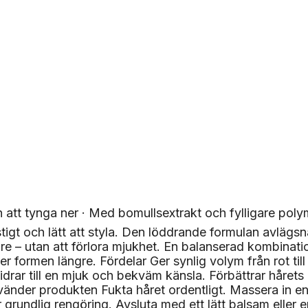
 att tynga ner · Med bomullsextrakt och fylligare polymer
gt och lätt att styla. Den löddrande formulan avlägsna
gare – utan att förlora mjukhet. En balanserad kombinat
håller formen längre. Fördelar Ger synlig volym från rot t
idrar till en mjuk och bekväm känsla. Förbättrar hårets 
använder produkten Fukta håret ordentligt. Massera in
grundlig rengöring. Avsluta med ett lätt balsam eller 