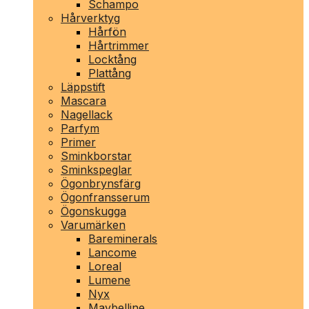
Schampo
Hårverktyg
Hårfön
Hårtrimmer
Locktång
Plattång
Läppstift
Mascara
Nagellack
Parfym
Primer
Sminkborstar
Sminkspeglar
Ögonbrynsfärg
Ögonfransserum
Ögonskugga
Varumärken
Bareminerals
Lancome
Loreal
Lumene
Nyx
Maybelline