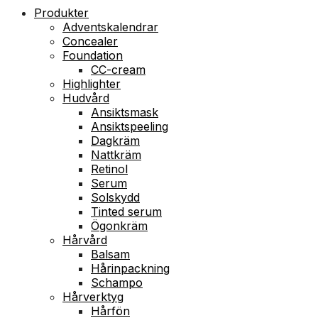
Produkter
Adventskalendrar
Concealer
Foundation
CC-cream
Highlighter
Hudvård
Ansiktsmask
Ansiktspeeling
Dagkräm
Nattkräm
Retinol
Serum
Solskydd
Tinted serum
Ögonkräm
Hårvård
Balsam
Hårinpackning
Schampo
Hårverktyg
Hårfön