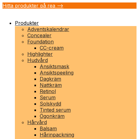
Hitta produkter på rea -->
Produkter
Adventskalendrar
Concealer
Foundation
CC-cream
Highlighter
Hudvård
Ansiktsmask
Ansiktspeeling
Dagkräm
Nattkräm
Retinol
Serum
Solskydd
Tinted serum
Ögonkräm
Hårvård
Balsam
Hårinpackning