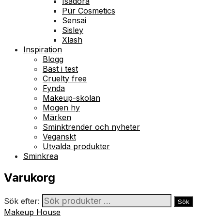
Isadora
Pür Cosmetics
Sensai
Sisley
Xlash
Inspiration
Blogg
Bäst i test
Cruelty free
Fynda
Makeup-skolan
Mogen hy
Märken
Sminktrender och nyheter
Veganskt
Utvalda produkter
Sminkrea
Varukorg
Sök efter:
Sök
Makeup House