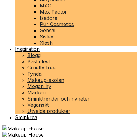
MAC
Max Factor
Isadora
Pür Cosmetics
Sensai
Sisley
Xlash
Inspiration
Blogg
Bäst i test
Cruelty free
Fynda
Makeup-skolan
Mogen hy
Märken
Sminktrender och nyheter
Veganskt
Utvalda produkter
Sminkrea