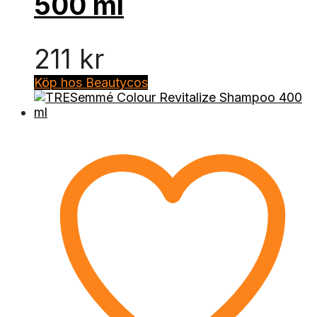
500 ml
211
kr
Köp hos Beautycos