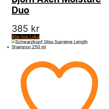
Duo
385
kr
Köp hos Lyko