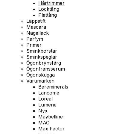
Hårtrimmer
Locktång
Plattång
Läppstift
Mascara
Nagellack
Parfym
Primer
Sminkborstar
Sminkspeglar
Ögonbrynsfärg
Ögonfransserum
Ögonskugga
Varumärken
Bareminerals
Lancome
Loreal
Lumene
Nyx
Maybelline
MAC
Max Factor