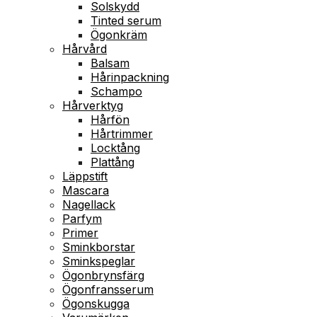
Solskydd
Tinted serum
Ögonkräm
Hårvård
Balsam
Hårinpackning
Schampo
Hårverktyg
Hårfön
Hårtrimmer
Locktång
Plattång
Läppstift
Mascara
Nagellack
Parfym
Primer
Sminkborstar
Sminkspeglar
Ögonbrynsfärg
Ögonfransserum
Ögonskugga