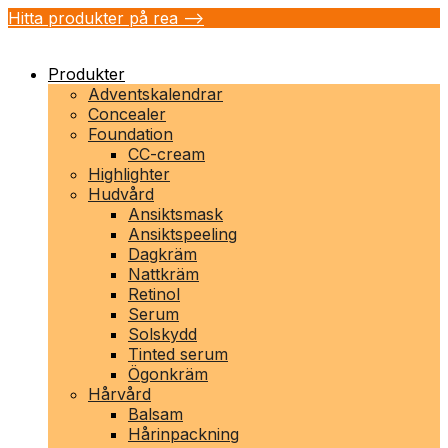
Hitta produkter på rea -->
Produkter
Adventskalendrar
Concealer
Foundation
CC-cream
Highlighter
Hudvård
Ansiktsmask
Ansiktspeeling
Dagkräm
Nattkräm
Retinol
Serum
Solskydd
Tinted serum
Ögonkräm
Hårvård
Balsam
Hårinpackning