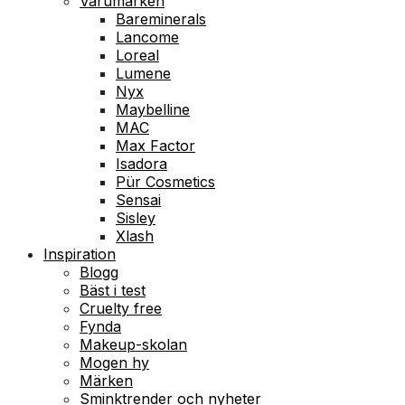
Varumärken
Bareminerals
Lancome
Loreal
Lumene
Nyx
Maybelline
MAC
Max Factor
Isadora
Pür Cosmetics
Sensai
Sisley
Xlash
Inspiration
Blogg
Bäst i test
Cruelty free
Fynda
Makeup-skolan
Mogen hy
Märken
Sminktrender och nyheter