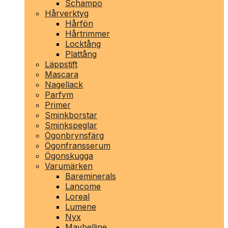
Schampo
Hårverktyg
Hårfön
Hårtrimmer
Locktång
Plattång
Läppstift
Mascara
Nagellack
Parfym
Primer
Sminkborstar
Sminkspeglar
Ögonbrynsfärg
Ögonfransserum
Ögonskugga
Varumärken
Bareminerals
Lancome
Loreal
Lumene
Nyx
Maybelline