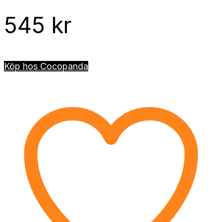
545
kr
Köp hos Cocopanda