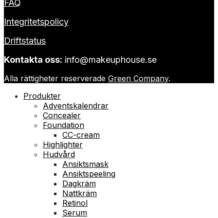
FAQ
Integritetspolicy
Driftstatus
Kontakta oss:
info@makeuphouse.se
Alla rättigheter reserverade
Green Company
.
Produkter
Adventskalendrar
Concealer
Foundation
CC-cream
Highlighter
Hudvård
Ansiktsmask
Ansiktspeeling
Dagkräm
Nattkräm
Retinol
Serum