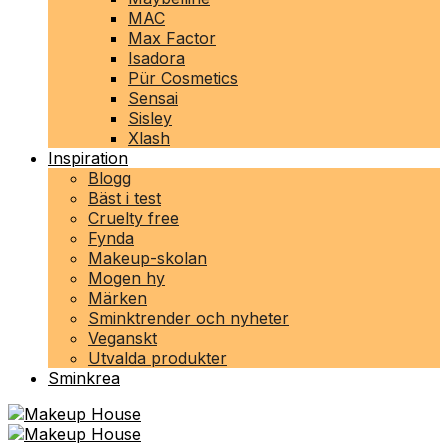
MAC
Max Factor
Isadora
Pür Cosmetics
Sensai
Sisley
Xlash
Inspiration
Blogg
Bäst i test
Cruelty free
Fynda
Makeup-skolan
Mogen hy
Märken
Sminktrender och nyheter
Veganskt
Utvalda produkter
Sminkrea