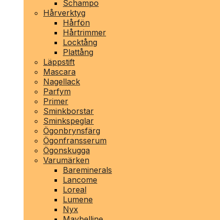
Schampo
Hårverktyg
Hårfön
Hårtrimmer
Locktång
Plattång
Läppstift
Mascara
Nagellack
Parfym
Primer
Sminkborstar
Sminkspeglar
Ögonbrynsfärg
Ögonfransserum
Ögonskugga
Varumärken
Bareminerals
Lancome
Loreal
Lumene
Nyx
Maybelline