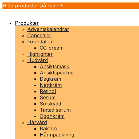
Hitta produkter på rea -->
Produkter
Adventskalendrar
Concealer
Foundation
CC-cream
Highlighter
Hudvård
Ansiktsmask
Ansiktspeeling
Dagkräm
Nattkräm
Retinol
Serum
Solskydd
Tinted serum
Ögonkräm
Hårvård
Balsam
Hårinpackning