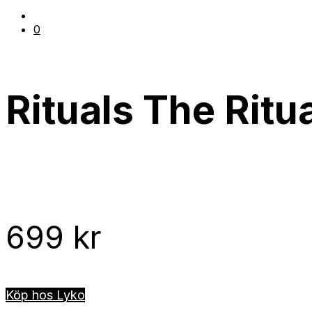
0
Rituals The Ritu
699
kr
Köp hos Lyko