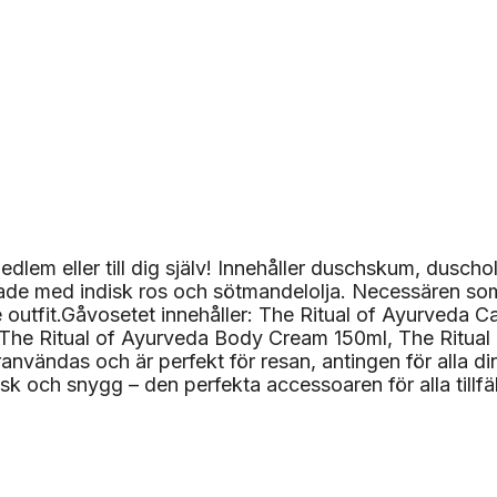
emedlem eller till dig själv! Innehåller duschskum, dus
de med indisk ros och sötmandelolja. Necessären som 
e outfit.Gåvosetet innehåller: The Ritual of Ayurveda 
The Ritual of Ayurveda Body Cream 150ml, The Ritual 
vändas och är perfekt för resan, antingen för alla d
 och snygg – den perfekta accessoaren för alla tillfäl