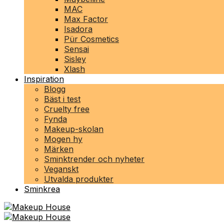
MAC
Max Factor
Isadora
Pür Cosmetics
Sensai
Sisley
Xlash
Inspiration
Blogg
Bäst i test
Cruelty free
Fynda
Makeup-skolan
Mogen hy
Märken
Sminktrender och nyheter
Veganskt
Utvalda produkter
Sminkrea