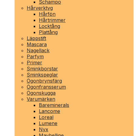
Schampo
Hårverktyg
Hårfön
Hårtrimmer
Locktång
Plattång
Läppstift
Mascara
Nagellack
Parfym
Primer
Sminkborstar
Sminkspeglar
Ögonbrynsfärg
Ögonfransserum
Ögonskugga
Varumärken
Bareminerals
Lancome
Loreal
Lumene
Nyx
Maybelline