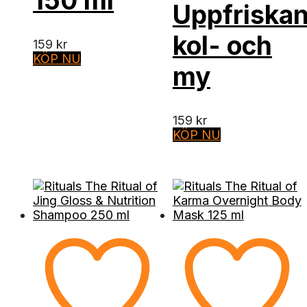
150 ml
Uppfriska
kol- och
159
kr
KÖP NU
my
159
kr
KÖP NU