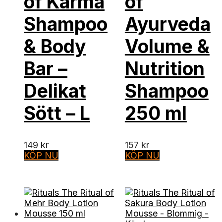
of Karma
of
Shampoo
Ayurveda
& Body
Volume &
Bar –
Nutrition
Delikat
Shampoo
Sött – L
250 ml
149
kr
157
kr
KÖP NU
KÖP NU