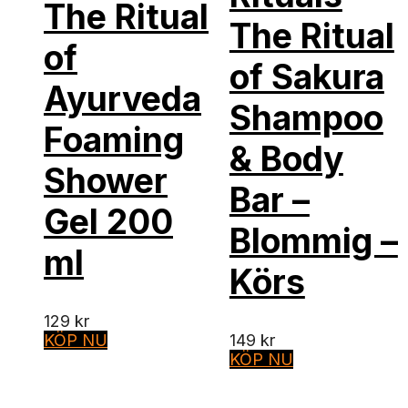
The Ritual
The Ritual
of
of Sakura
Ayurveda
Shampoo
Foaming
& Body
Shower
Bar –
Gel 200
Blommig –
ml
Körs
129
kr
KÖP NU
149
kr
KÖP NU