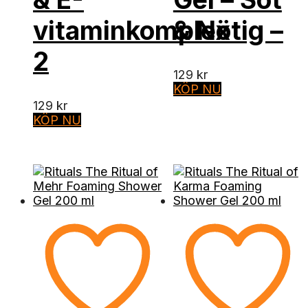
vitaminkomplex
& Nötig –
2
129
kr
KÖP NU
129
kr
KÖP NU