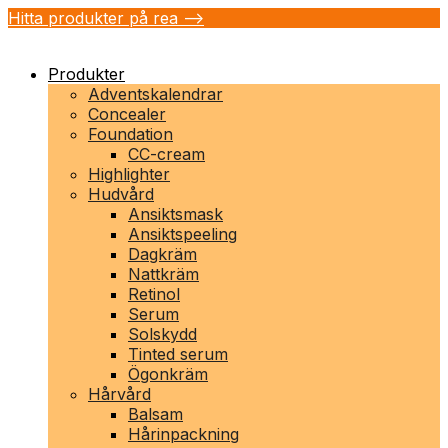
Hitta produkter på rea -->
Produkter
Adventskalendrar
Concealer
Foundation
CC-cream
Highlighter
Hudvård
Ansiktsmask
Ansiktspeeling
Dagkräm
Nattkräm
Retinol
Serum
Solskydd
Tinted serum
Ögonkräm
Hårvård
Balsam
Hårinpackning