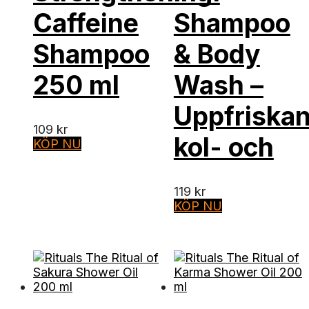
Caffeine
Shampoo
Shampoo
& Body
250 ml
Wash –
Uppfriska
109
kr
kol- och
KÖP NU
119
kr
KÖP NU