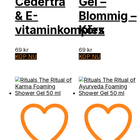
Cederträ
Gel –
& E-
Blommig –
vitaminkomplex
Körs
69
kr
69
kr
KÖP NU
KÖP NU