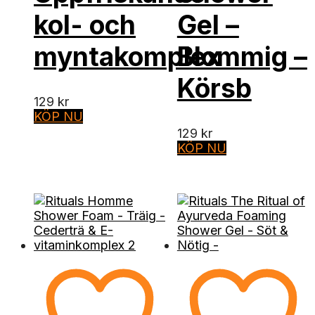
kol- och
Gel –
myntakomplex
Blommig –
Körsb
129
kr
KÖP NU
129
kr
KÖP NU