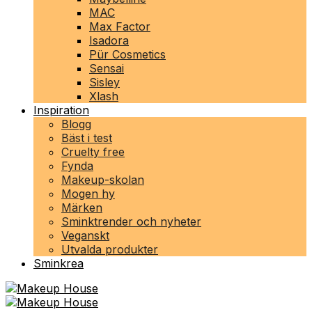
MAC
Max Factor
Isadora
Pür Cosmetics
Sensai
Sisley
Xlash
Inspiration
Blogg
Bäst i test
Cruelty free
Fynda
Makeup-skolan
Mogen hy
Märken
Sminktrender och nyheter
Veganskt
Utvalda produkter
Sminkrea