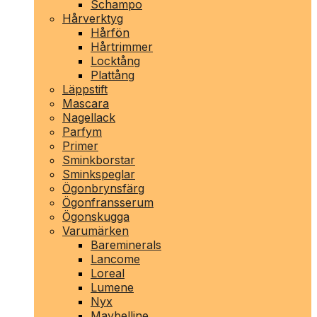
Schampo
Hårverktyg
Hårfön
Hårtrimmer
Locktång
Plattång
Läppstift
Mascara
Nagellack
Parfym
Primer
Sminkborstar
Sminkspeglar
Ögonbrynsfärg
Ögonfransserum
Ögonskugga
Varumärken
Bareminerals
Lancome
Loreal
Lumene
Nyx
Maybelline