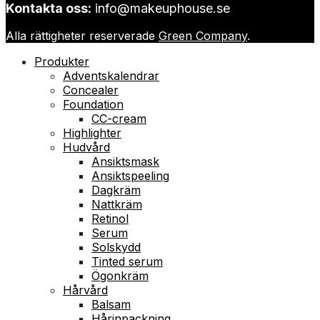
Kontakta oss:
info@makeuphouse.se
Alla rättigheter reserverade
Green Company
.
Produkter
Adventskalendrar
Concealer
Foundation
CC-cream
Highlighter
Hudvård
Ansiktsmask
Ansiktspeeling
Dagkräm
Nattkräm
Retinol
Serum
Solskydd
Tinted serum
Ögonkräm
Hårvård
Balsam
Hårinpackning