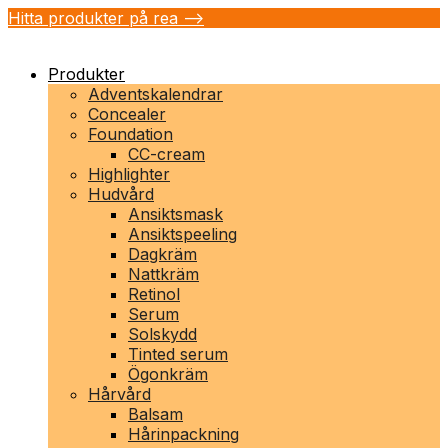
Hitta produkter på rea -->
Produkter
Adventskalendrar
Concealer
Foundation
CC-cream
Highlighter
Hudvård
Ansiktsmask
Ansiktspeeling
Dagkräm
Nattkräm
Retinol
Serum
Solskydd
Tinted serum
Ögonkräm
Hårvård
Balsam
Hårinpackning