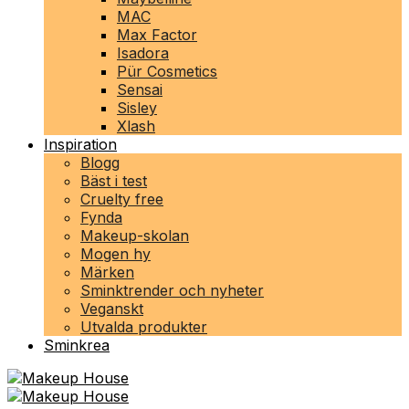
MAC
Max Factor
Isadora
Pür Cosmetics
Sensai
Sisley
Xlash
Inspiration
Blogg
Bäst i test
Cruelty free
Fynda
Makeup-skolan
Mogen hy
Märken
Sminktrender och nyheter
Veganskt
Utvalda produkter
Sminkrea