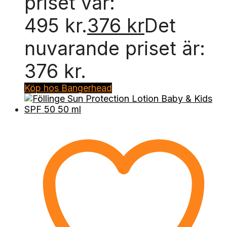
priset var:
495 kr.
376
kr
Det
nuvarande priset är:
376 kr.
Köp hos Bangerhead