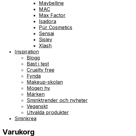
Maybelline
MAC
Max Factor
Isadora
Pür Cosmetics
Sensai
Sisley
Xlash
Inspiration
Blogg
Bäst i test
Cruelty free
Fynda
Makeup-skolan
Mogen hy
Märken
Sminktrender och nyheter
Veganskt
Utvalda produkter
Sminkrea
Varukorg