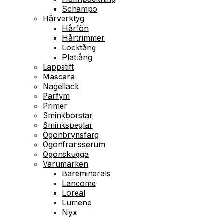
Schampo
Hårverktyg
Hårfön
Hårtrimmer
Locktång
Plattång
Läppstift
Mascara
Nagellack
Parfym
Primer
Sminkborstar
Sminkspeglar
Ögonbrynsfärg
Ögonfransserum
Ögonskugga
Varumärken
Bareminerals
Lancome
Loreal
Lumene
Nyx