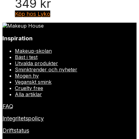
349
kr
Köp hos Lyko
Inspiration
Makeup-skolan
Bäst i test
Utvalda produkter
Sminktrender och nyheter
Mogen hy
Veganskt smink
Cruelty free
Alla artiklar
FAQ
Integritetspolicy
Driftstatus