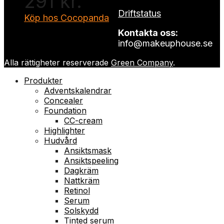
291 kr.
Driftstatus
Köp hos Cocopanda
Kontakta oss:
info@makeuphouse.se
Alla rättigheter reserverade
Green Company
.
Produkter
Adventskalendrar
Concealer
Foundation
CC-cream
Highlighter
Hudvård
Ansiktsmask
Ansiktspeeling
Dagkräm
Nattkräm
Retinol
Serum
Solskydd
Tinted serum