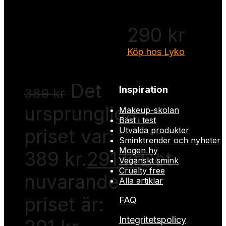
RefectoCil
Eye Care
290
kr
Pads
Köp hos Lyko
Det
Inspiration
389
kr
ursprungliga
Makeup-skolan
Bäst i test
priset var:
Utvalda produkter
Sminktrender och nyheter
Mogen hy
389 kr.
291
kr
Det
Veganskt smink
Cruelty free
nuvarande
Alla artiklar
priset är:
FAQ
Integritetspolicy