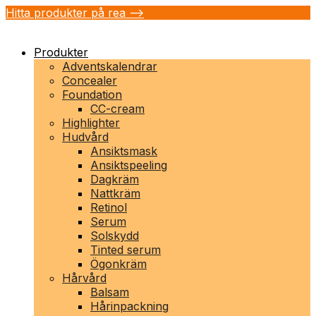
Hitta produkter på rea -->
Produkter
Adventskalendrar
Concealer
Foundation
CC-cream
Highlighter
Hudvård
Ansiktsmask
Ansiktspeeling
Dagkräm
Nattkräm
Retinol
Serum
Solskydd
Tinted serum
Ögonkräm
Hårvård
Balsam
Hårinpackning