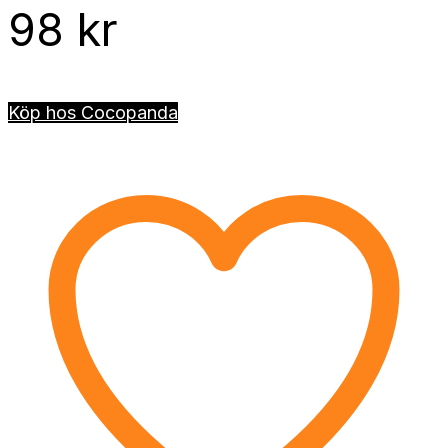
98
kr
Köp hos Cocopanda