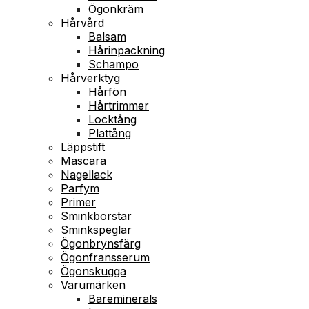
Ögonkräm
Hårvård
Balsam
Hårinpackning
Schampo
Hårverktyg
Hårfön
Hårtrimmer
Locktång
Plattång
Läppstift
Mascara
Nagellack
Parfym
Primer
Sminkborstar
Sminkspeglar
Ögonbrynsfärg
Ögonfransserum
Ögonskugga
Varumärken
Bareminerals