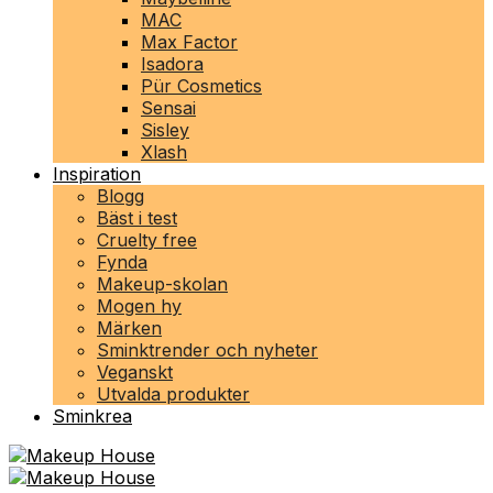
MAC
Max Factor
Isadora
Pür Cosmetics
Sensai
Sisley
Xlash
Inspiration
Blogg
Bäst i test
Cruelty free
Fynda
Makeup-skolan
Mogen hy
Märken
Sminktrender och nyheter
Veganskt
Utvalda produkter
Sminkrea