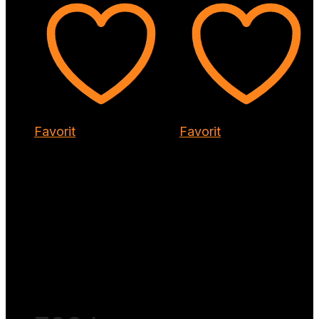
Favorit
Favorit
Refectocil
RefectoCil
Eyelash
Eye
Lift Kit 36
Makeup
Applications
Remover
100 ml