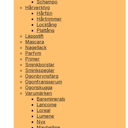
Schampo
Hårverktyg
Hårfön
Hårtrimmer
Locktång
Plattång
Läppstift
Mascara
Nagellack
Parfym
Primer
Sminkborstar
Sminkspeglar
Ögonbrynsfärg
Ögonfransserum
Ögonskugga
Varumärken
Bareminerals
Lancome
Loreal
Lumene
Nyx
Maybelline