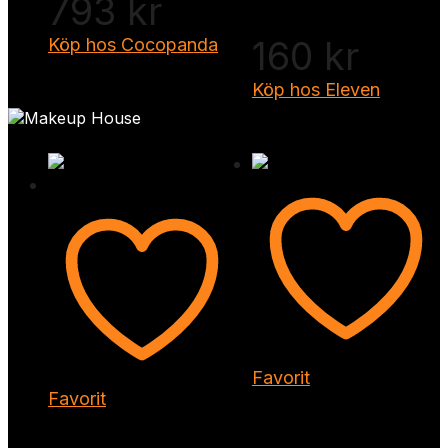
793
kr
Köp hos Cocopanda
160
kr
Köp hos Eleven
Favorit
Favorit
RefectoCil