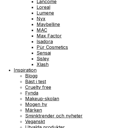
Lancome
Loreal
Lumene
Nyx
Maybelline
MAC
Max Factor
Isadora
Pür Cosmetics
Sensai
Sisley
Xlash
Inspiration
Blogg
Bäst i test
Cruelty free
Fynda
Makeup-skolan
Mogen hy
Märken
Sminktrender och nyheter
Veganskt
Utvalda produkter