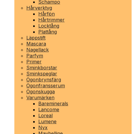
Schampo
Hårverktyg
Hårfön
Hårtrimmer
Locktång
Plattång
Läppstift
Mascara
Nagellack
Parfym
Primer
Sminkborstar
Sminkspeglar
Ögonbrynsfärg
Ögonfransserum
Ögonskugga
Varumärken
Bareminerals
Lancome
Loreal
Lumene
Nyx
Maybelline