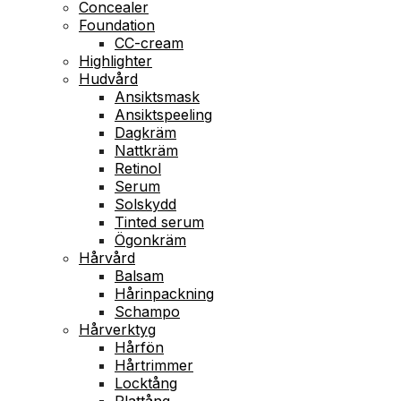
Concealer
Foundation
CC-cream
Highlighter
Hudvård
Ansiktsmask
Ansiktspeeling
Dagkräm
Nattkräm
Retinol
Serum
Solskydd
Tinted serum
Ögonkräm
Hårvård
Balsam
Hårinpackning
Schampo
Hårverktyg
Hårfön
Hårtrimmer
Locktång
Plattång