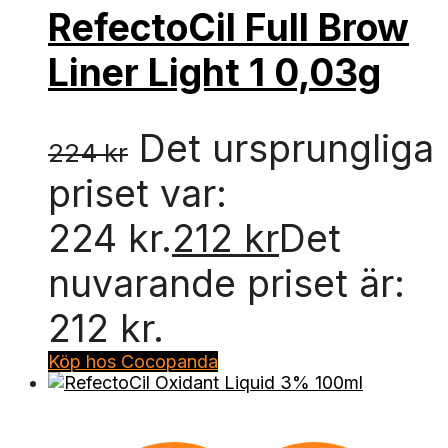
RefectoCil Full Brow
Liner Light 1 0,03g
Det ursprungliga
224
kr
priset var:
224 kr.
212
kr
Det
nuvarande priset är:
212 kr.
Köp hos Cocopanda