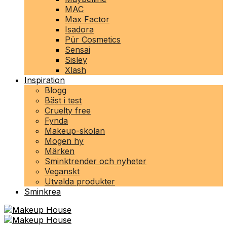
MAC
Max Factor
Isadora
Pür Cosmetics
Sensai
Sisley
Xlash
Inspiration
Blogg
Bäst i test
Cruelty free
Fynda
Makeup-skolan
Mogen hy
Märken
Sminktrender och nyheter
Veganskt
Utvalda produkter
Sminkrea