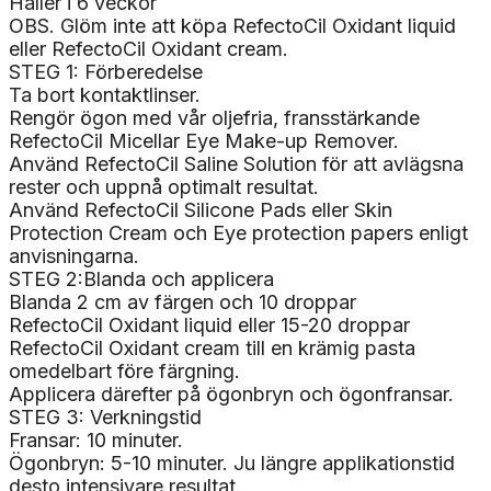
Håller i 6 veckor
OBS. Glöm inte att köpa RefectoCil Oxidant liquid
eller RefectoCil Oxidant cream.
STEG 1: Förberedelse
Ta bort kontaktlinser.
Rengör ögon med vår oljefria, fransstärkande
RefectoCil Micellar Eye Make-up Remover.
Använd RefectoCil Saline Solution för att avlägsna
rester och uppnå optimalt resultat.
Använd RefectoCil Silicone Pads eller Skin
Protection Cream och Eye protection papers enligt
anvisningarna.
STEG 2:Blanda och applicera
Blanda 2 cm av färgen och 10 droppar
RefectoCil Oxidant liquid eller 15-20 droppar
RefectoCil Oxidant cream till en krämig pasta
omedelbart före färgning.
Applicera därefter på ögonbryn och ögonfransar.
STEG 3: Verkningstid
Fransar: 10 minuter.
Ögonbryn: 5-10 minuter. Ju längre applikationstid
desto intensivare resultat.