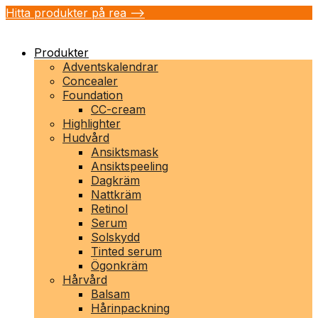
Hitta produkter på rea -->
Produkter
Adventskalendrar
Concealer
Foundation
CC-cream
Highlighter
Hudvård
Ansiktsmask
Ansiktspeeling
Dagkräm
Nattkräm
Retinol
Serum
Solskydd
Tinted serum
Ögonkräm
Hårvård
Balsam
Hårinpackning