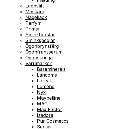
Läppstift
Mascara
Nagellack
Parfym
Primer
Sminkborstar
Sminkspeglar
Ögonbrynsfärg
Ögonfransserum
Ögonskugga
Varumärken
Bareminerals
Lancome
Loreal
Lumene
Nyx
Maybelline
MAC
Max Factor
Isadora
Pür Cosmetics
Sensai