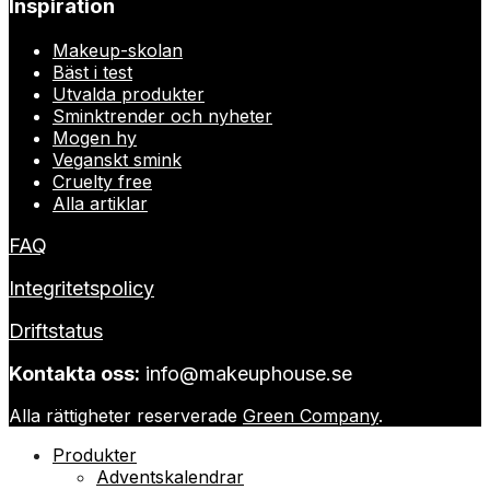
Inspiration
Makeup-skolan
Bäst i test
Utvalda produkter
Sminktrender och nyheter
Mogen hy
Veganskt smink
Cruelty free
Alla artiklar
FAQ
Integritetspolicy
Driftstatus
Kontakta oss:
info@makeuphouse.se
Alla rättigheter reserverade
Green Company
.
Produkter
Adventskalendrar