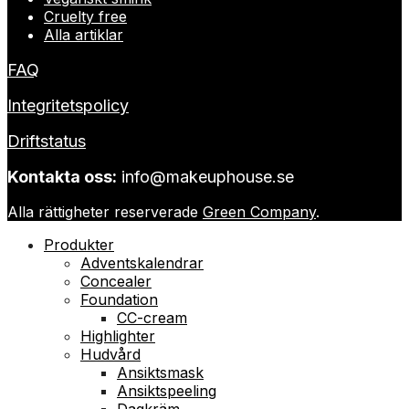
Cruelty free
Alla artiklar
FAQ
Integritetspolicy
Driftstatus
Kontakta oss:
info@makeuphouse.se
Alla rättigheter reserverade
Green Company
.
Produkter
Adventskalendrar
Concealer
Foundation
CC-cream
Highlighter
Hudvård
Ansiktsmask
Ansiktspeeling
Dagkräm