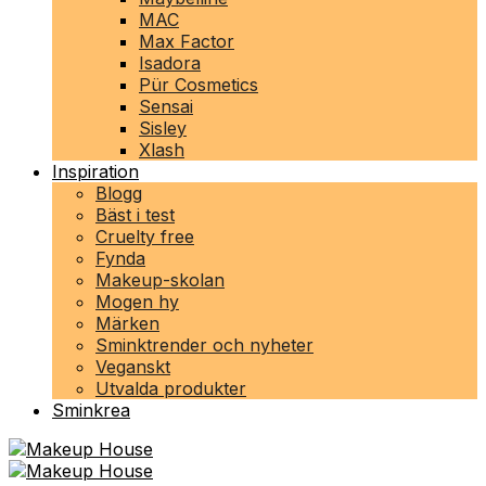
MAC
Max Factor
Isadora
Pür Cosmetics
Sensai
Sisley
Xlash
Inspiration
Blogg
Bäst i test
Cruelty free
Fynda
Makeup-skolan
Mogen hy
Märken
Sminktrender och nyheter
Veganskt
Utvalda produkter
Sminkrea