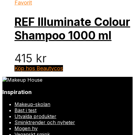
Favorit
REF Illuminate Colour
Shampoo 1000 ml
415
kr
Köp hos Beautycos
Inspiration
Makeup-skolan
Bäst i test
Utvalda produkter
Sminktrender och nyheter
Mogen hy
Veganskt smink