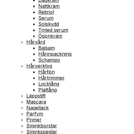
Nattkräm
Retinol
Serum
Solskydd
Tinted serum
Ögonkräm
Hårvård
Balsam
Hårinpackning
Schampo
Hårverktyg
Hårfön
Hårtrimmer
Locktång
Plattång
Läppstift
Mascara
Nagellack
Parfym
Primer
Sminkborstar
Sminkspeglar