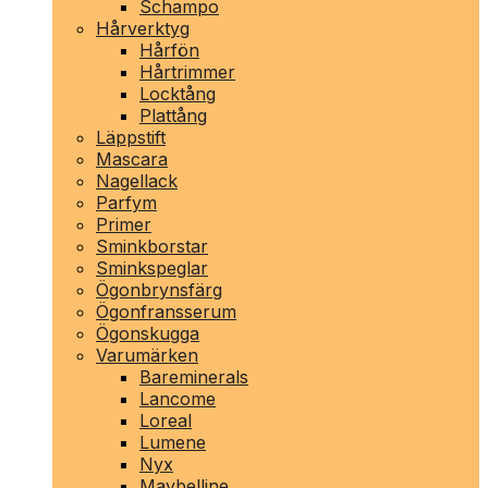
Schampo
Hårverktyg
Hårfön
Hårtrimmer
Locktång
Plattång
Läppstift
Mascara
Nagellack
Parfym
Primer
Sminkborstar
Sminkspeglar
Ögonbrynsfärg
Ögonfransserum
Ögonskugga
Varumärken
Bareminerals
Lancome
Loreal
Lumene
Nyx
Maybelline