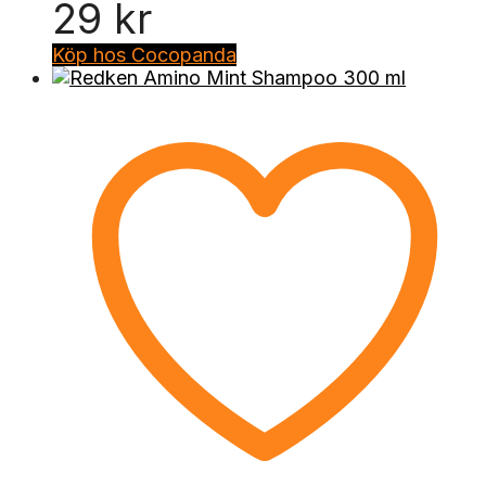
29
kr
Köp hos Cocopanda