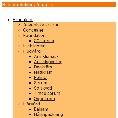
Hitta produkter på rea -->
Produkter
Adventskalendrar
Concealer
Foundation
CC-cream
Highlighter
Hudvård
Ansiktsmask
Ansiktspeeling
Dagkräm
Nattkräm
Retinol
Serum
Solskydd
Tinted serum
Ögonkräm
Hårvård
Balsam
Hårinpackning