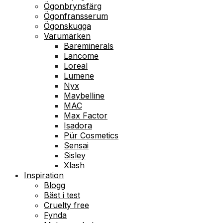
Ögonbrynsfärg
Ögonfransserum
Ögonskugga
Varumärken
Bareminerals
Lancome
Loreal
Lumene
Nyx
Maybelline
MAC
Max Factor
Isadora
Pür Cosmetics
Sensai
Sisley
Xlash
Inspiration
Blogg
Bäst i test
Cruelty free
Fynda