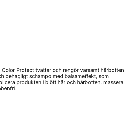
o Color Protect tvättar och rengör varsamt hårbotten
t och behagligt schampo med balsameffekt, som
licera produkten i blött hår och hårbotten, massera
benfri.