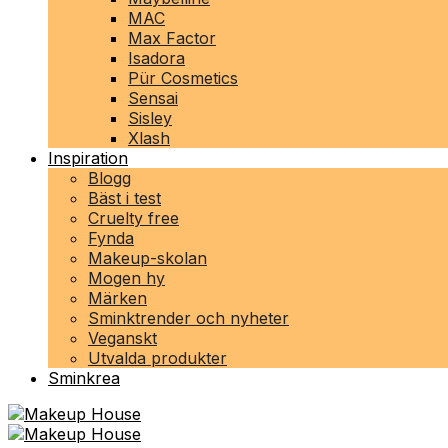
MAC
Max Factor
Isadora
Pür Cosmetics
Sensai
Sisley
Xlash
Inspiration
Blogg
Bäst i test
Cruelty free
Fynda
Makeup-skolan
Mogen hy
Märken
Sminktrender och nyheter
Veganskt
Utvalda produkter
Sminkrea