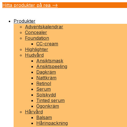
Hitta produkter på rea -->
Produkter
Adventskalendrar
Concealer
Foundation
CC-cream
Highlighter
Hudvård
Ansiktsmask
Ansiktspeeling
Dagkräm
Nattkräm
Retinol
Serum
Solskydd
Tinted serum
Ögonkräm
Hårvård
Balsam
Hårinpackning