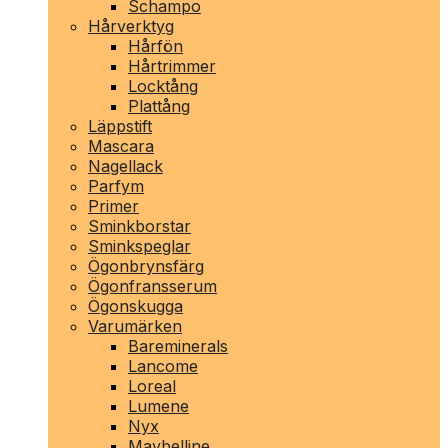
Schampo
Hårverktyg
Hårfön
Hårtrimmer
Locktång
Plattång
Läppstift
Mascara
Nagellack
Parfym
Primer
Sminkborstar
Sminkspeglar
Ögonbrynsfärg
Ögonfransserum
Ögonskugga
Varumärken
Bareminerals
Lancome
Loreal
Lumene
Nyx
Maybelline