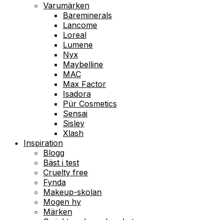
Varumärken
Bareminerals
Lancome
Loreal
Lumene
Nyx
Maybelline
MAC
Max Factor
Isadora
Pür Cosmetics
Sensai
Sisley
Xlash
Inspiration
Blogg
Bäst i test
Cruelty free
Fynda
Makeup-skolan
Mogen hy
Märken