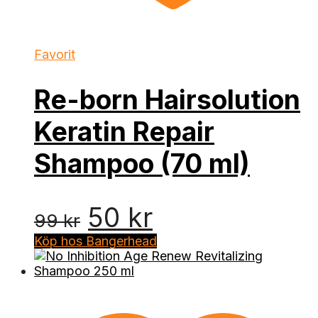
Favorit
Re-born Hairsolution
Keratin Repair
Shampoo (70 ml)
Det
Det
50
kr
99
kr
ursprungliga
nuvarande
Köp hos Bangerhead
priset
priset
var:
är: