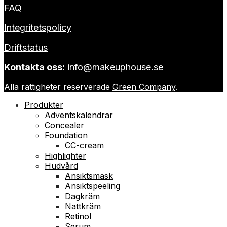
FAQ
Integritetspolicy
Driftstatus
Kontakta oss:
info@makeuphouse.se
Alla rättigheter reserverade
Green Company
.
Produkter
Adventskalendrar
Concealer
Foundation
CC-cream
Highlighter
Hudvård
Ansiktsmask
Ansiktspeeling
Dagkräm
Nattkräm
Retinol
Serum