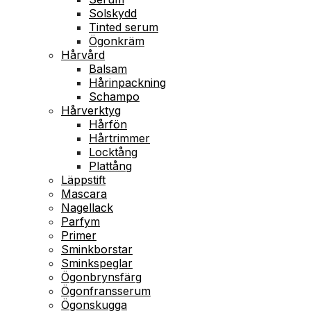
Solskydd
Tinted serum
Ögonkräm
Hårvård
Balsam
Hårinpackning
Schampo
Hårverktyg
Hårfön
Hårtrimmer
Locktång
Plattång
Läppstift
Mascara
Nagellack
Parfym
Primer
Sminkborstar
Sminkspeglar
Ögonbrynsfärg
Ögonfransserum
Ögonskugga