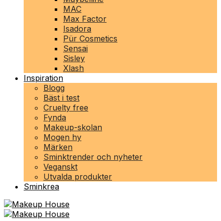
MAC
Max Factor
Isadora
Pür Cosmetics
Sensai
Sisley
Xlash
Inspiration
Blogg
Bäst i test
Cruelty free
Fynda
Makeup-skolan
Mogen hy
Märken
Sminktrender och nyheter
Veganskt
Utvalda produkter
Sminkrea