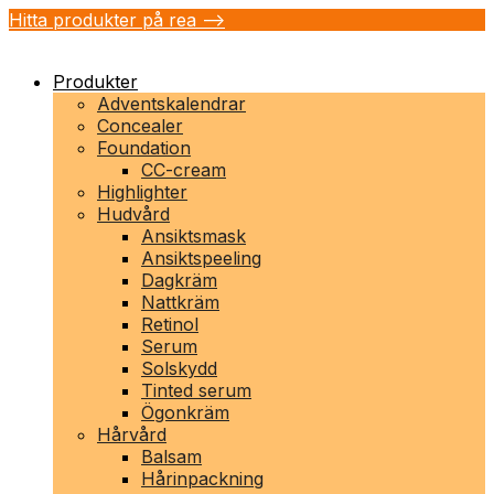
Hitta produkter på rea -->
Produkter
Adventskalendrar
Concealer
Foundation
CC-cream
Highlighter
Hudvård
Ansiktsmask
Ansiktspeeling
Dagkräm
Nattkräm
Retinol
Serum
Solskydd
Tinted serum
Ögonkräm
Hårvård
Balsam
Hårinpackning