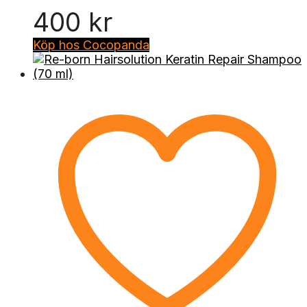
400
kr
Köp hos Cocopanda