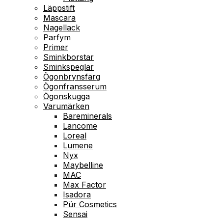
Läppstift
Mascara
Nagellack
Parfym
Primer
Sminkborstar
Sminkspeglar
Ögonbrynsfärg
Ögonfransserum
Ögonskugga
Varumärken
Bareminerals
Lancome
Loreal
Lumene
Nyx
Maybelline
MAC
Max Factor
Isadora
Pür Cosmetics
Sensai