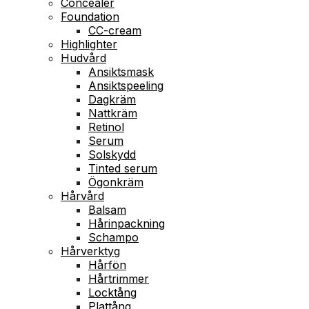
Concealer
Foundation
CC-cream
Highlighter
Hudvård
Ansiktsmask
Ansiktspeeling
Dagkräm
Nattkräm
Retinol
Serum
Solskydd
Tinted serum
Ögonkräm
Hårvård
Balsam
Hårinpackning
Schampo
Hårverktyg
Hårfön
Hårtrimmer
Locktång
Plattång