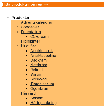
Hitta produkter på rea -->
Produkter
Adventskalendrar
Concealer
Foundation
CC-cream
Highlighter
Hudvård
Ansiktsmask
Ansiktspeeling
Dagkräm
Nattkräm
Retinol
Serum
Solskydd
Tinted serum
Ögonkräm
Hårvård
Balsam
Hårinpackning