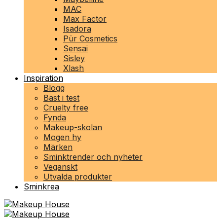
MAC
Max Factor
Isadora
Pür Cosmetics
Sensai
Sisley
Xlash
Inspiration
Blogg
Bäst i test
Cruelty free
Fynda
Makeup-skolan
Mogen hy
Märken
Sminktrender och nyheter
Veganskt
Utvalda produkter
Sminkrea