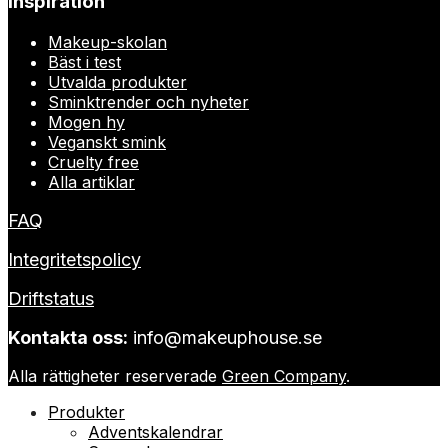
Inspiration
Makeup-skolan
Bäst i test
Utvalda produkter
Sminktrender och nyheter
Mogen hy
Veganskt smink
Cruelty free
Alla artiklar
FAQ
Integritetspolicy
Driftstatus
Kontakta oss:
info@makeuphouse.se
Alla rättigheter reserverade
Green Company
.
Produkter
Adventskalendrar