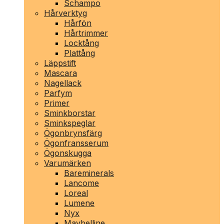
Schampo
Hårverktyg
Hårfön
Hårtrimmer
Locktång
Plattång
Läppstift
Mascara
Nagellack
Parfym
Primer
Sminkborstar
Sminkspeglar
Ögonbrynsfärg
Ögonfransserum
Ögonskugga
Varumärken
Bareminerals
Lancome
Loreal
Lumene
Nyx
Maybelline