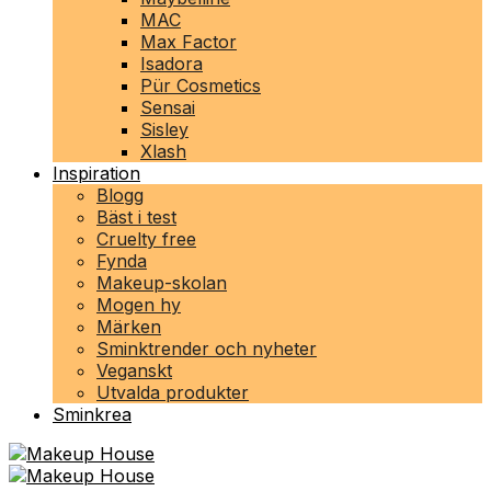
MAC
Max Factor
Isadora
Pür Cosmetics
Sensai
Sisley
Xlash
Inspiration
Blogg
Bäst i test
Cruelty free
Fynda
Makeup-skolan
Mogen hy
Märken
Sminktrender och nyheter
Veganskt
Utvalda produkter
Sminkrea