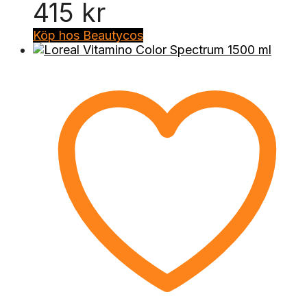
415
kr
Köp hos Beautycos