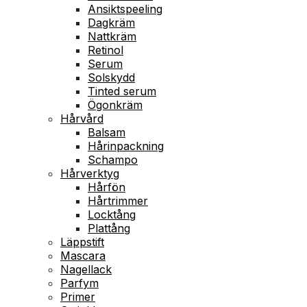
Ansiktspeeling
Dagkräm
Nattkräm
Retinol
Serum
Solskydd
Tinted serum
Ögonkräm
Hårvård
Balsam
Hårinpackning
Schampo
Hårverktyg
Hårfön
Hårtrimmer
Locktång
Plattång
Läppstift
Mascara
Nagellack
Parfym
Primer