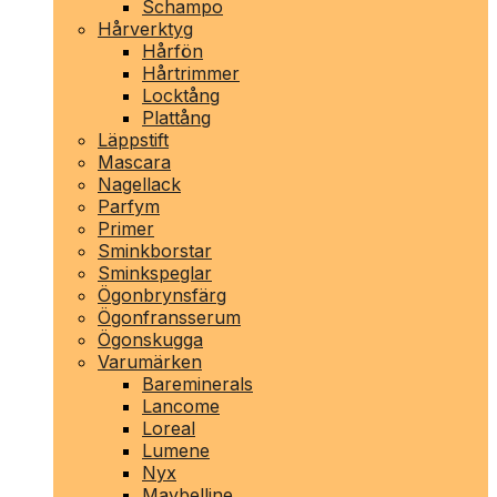
Schampo
Hårverktyg
Hårfön
Hårtrimmer
Locktång
Plattång
Läppstift
Mascara
Nagellack
Parfym
Primer
Sminkborstar
Sminkspeglar
Ögonbrynsfärg
Ögonfransserum
Ögonskugga
Varumärken
Bareminerals
Lancome
Loreal
Lumene
Nyx
Maybelline