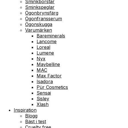
Sminkborstar
Sminkspeglar
Ögonbrynsfärg
Ögonfransserum
Ögonskugga
Varumärken
Bareminerals
Lancome
Loreal
Lumene
Nyx
Maybelline
MAC
Max Factor
Isadora
Pür Cosmetics
Sensai
Sisley
Xlash
Inspiration
Blogg
Bäst i test
Cruelty free