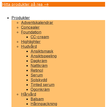
Hitta produkter på rea -->
Produkter
Adventskalendrar
Concealer
Foundation
CC-cream
Highlighter
Hudvård
Ansiktsmask
Ansiktspeeling
Dagkräm
Nattkräm
Retinol
Serum
Solskydd
Tinted serum
Ögonkräm
Hårvård
Balsam
Hårinpackning