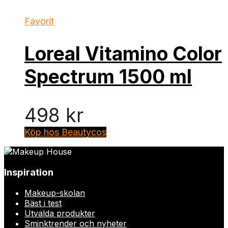
Favorit
Loreal Vitamino Color
Spectrum 1500 ml
498
kr
Köp hos Beautycos
Inspiration
Makeup-skolan
Bäst i test
Utvalda produkter
Sminktrender och nyheter