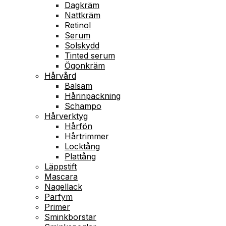
Dagkräm
Nattkräm
Retinol
Serum
Solskydd
Tinted serum
Ögonkräm
Hårvård
Balsam
Hårinpackning
Schampo
Hårverktyg
Hårfön
Hårtrimmer
Locktång
Plattång
Läppstift
Mascara
Nagellack
Parfym
Primer
Sminkborstar