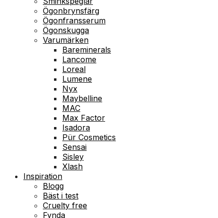
Sminkspeglar
Ögonbrynsfärg
Ögonfransserum
Ögonskugga
Varumärken
Bareminerals
Lancome
Loreal
Lumene
Nyx
Maybelline
MAC
Max Factor
Isadora
Pür Cosmetics
Sensai
Sisley
Xlash
Inspiration
Blogg
Bäst i test
Cruelty free
Fynda