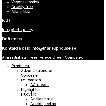
Veganskt smink
Cruelty free
Alla artiklar
FAQ
Integritetspolicy
Driftstatus
Kontakta oss:
info@makeuphouse.se
Alla rättigheter reserverade
Green Company
.
Produkter
Adventskalendrar
Concealer
Foundation
CC-cream
Highlighter
Hudvård
Ansiktsmask
Ansiktspeeling