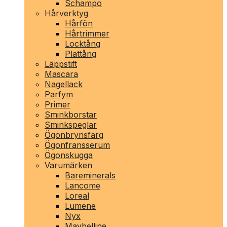
Schampo
Hårverktyg
Hårfön
Hårtrimmer
Locktång
Plattång
Läppstift
Mascara
Nagellack
Parfym
Primer
Sminkborstar
Sminkspeglar
Ögonbrynsfärg
Ögonfransserum
Ögonskugga
Varumärken
Bareminerals
Lancome
Loreal
Lumene
Nyx
Maybelline