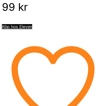
99
kr
Köp hos Eleven