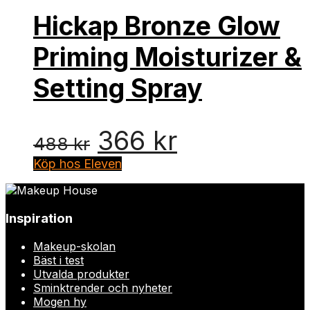
Hickap Bronze Glow
Priming Moisturizer &
Setting Spray
Det
Det
366
kr
488
kr
ursprungliga
nuvarande
Köp hos Eleven
priset
priset
Inspiration
var:
är:
Makeup-skolan
488 kr.
366 kr.
Bäst i test
Utvalda produkter
Sminktrender och nyheter
Mogen hy