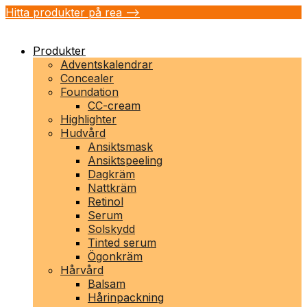
Hitta produkter på rea -->
Produkter
Adventskalendrar
Concealer
Foundation
CC-cream
Highlighter
Hudvård
Ansiktsmask
Ansiktspeeling
Dagkräm
Nattkräm
Retinol
Serum
Solskydd
Tinted serum
Ögonkräm
Hårvård
Balsam
Hårinpackning