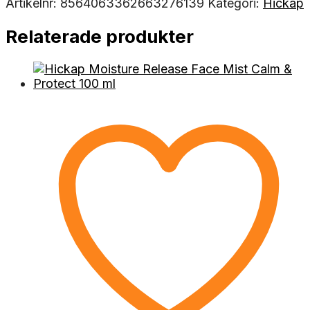
Artikelnr:
8564063362663276139
Kategori:
Hickap
Relaterade produkter