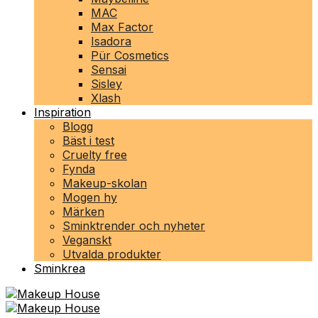
MAC
Max Factor
Isadora
Pür Cosmetics
Sensai
Sisley
Xlash
Inspiration
Blogg
Bäst i test
Cruelty free
Fynda
Makeup-skolan
Mogen hy
Märken
Sminktrender och nyheter
Veganskt
Utvalda produkter
Sminkrea