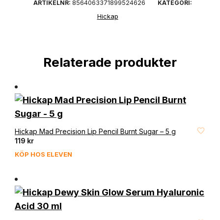
8564063371899524626
ARTIKELNR:
KATEGORI:
Hickap
Relaterade produkter
FAVORIT
Hickap Mad Precision Lip Pencil Burnt Sugar – 5 g
119
kr
KÖP HOS ELEVEN