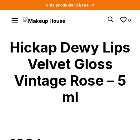
Hitta produkter på rea -->
0
Hickap Dewy Lips
Velvet Gloss
Vintage Rose – 5
ml