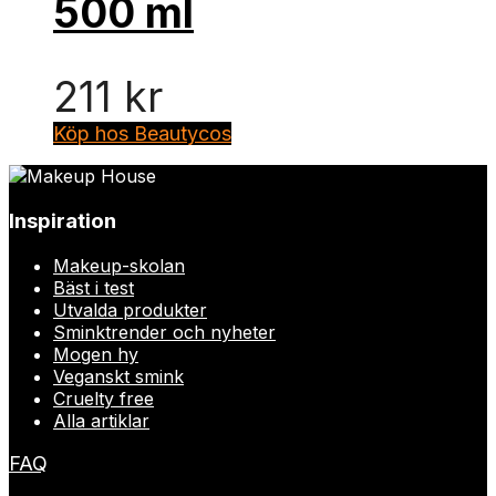
500 ml
211
kr
Köp hos Beautycos
Inspiration
Makeup-skolan
Bäst i test
Utvalda produkter
Sminktrender och nyheter
Mogen hy
Veganskt smink
Cruelty free
Alla artiklar
FAQ