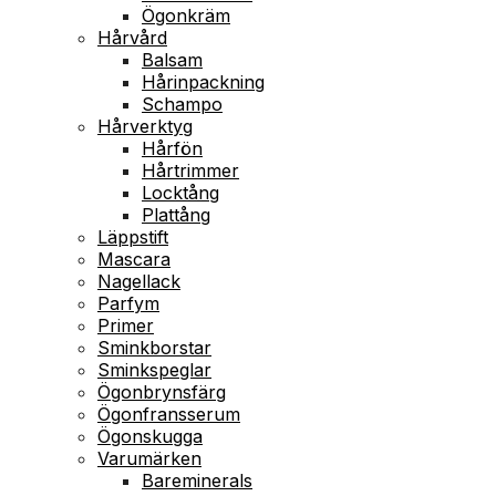
Ögonkräm
Hårvård
Balsam
Hårinpackning
Schampo
Hårverktyg
Hårfön
Hårtrimmer
Locktång
Plattång
Läppstift
Mascara
Nagellack
Parfym
Primer
Sminkborstar
Sminkspeglar
Ögonbrynsfärg
Ögonfransserum
Ögonskugga
Varumärken
Bareminerals