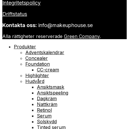
Integritetspolicy
Driftstatus
Kontakta oss:
info@makeuphouse.se
Alla rättigheter reserverade
Green Company
.
Produkter
Adventskalendrar
Concealer
Foundation
CC-cream
Highlighter
Hudvård
Ansiktsmask
Ansiktspeeling
Dagkräm
Nattkräm
Retinol
Serum
Solskydd
Tinted serum