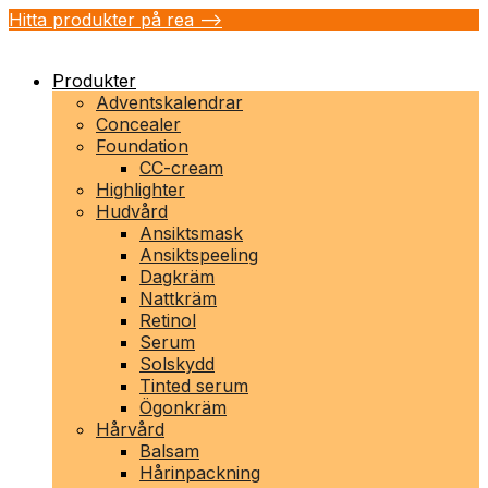
Hitta produkter på rea -->
Produkter
Adventskalendrar
Concealer
Foundation
CC-cream
Highlighter
Hudvård
Ansiktsmask
Ansiktspeeling
Dagkräm
Nattkräm
Retinol
Serum
Solskydd
Tinted serum
Ögonkräm
Hårvård
Balsam
Hårinpackning