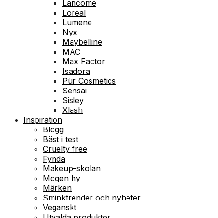
Lancome
Loreal
Lumene
Nyx
Maybelline
MAC
Max Factor
Isadora
Pür Cosmetics
Sensai
Sisley
Xlash
Inspiration
Blogg
Bäst i test
Cruelty free
Fynda
Makeup-skolan
Mogen hy
Märken
Sminktrender och nyheter
Veganskt
Utvalda produkter