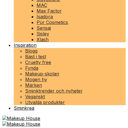
MAC
Max Factor
Isadora
Pür Cosmetics
Sensai
Sisley
Xlash
Inspiration
Blogg
Bäst i test
Cruelty free
Fynda
Makeup-skolan
Mogen hy
Märken
Sminktrender och nyheter
Veganskt
Utvalda produkter
Sminkrea