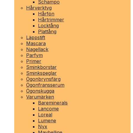
Schampo
Hårverktyg
Hårfön
Hårtrimmer
Locktång
Plattång
Läppstift
Mascara
Nagellack
Parfym
Primer
Sminkborstar
Sminkspeglar
Ögonbrynsfärg
Ögonfransserum
Ögonskugga
Varumärken
Bareminerals
Lancome
Loreal
Lumene
Nyx
Maybelline