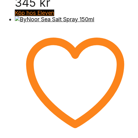
345
kr
Köp hos Eleven