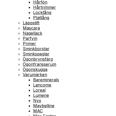
Hårfön
Hårtrimmer
Locktång
Plattång
Läppstift
Mascara
Nagellack
Parfym
Primer
Sminkborstar
Sminkspeglar
Ögonbrynsfärg
Ögonfransserum
Ögonskugga
Varumärken
Bareminerals
Lancome
Loreal
Lumene
Nyx
Maybelline
MAC
Max Factor