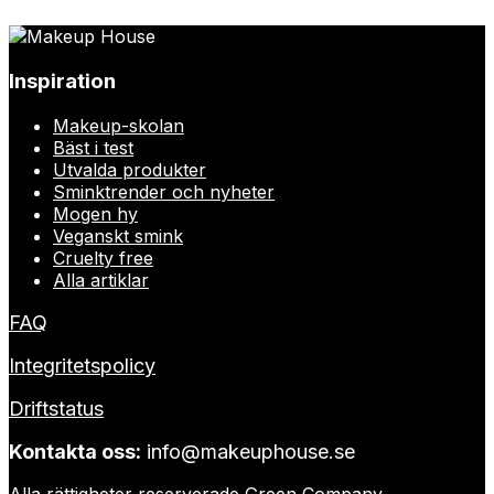
Inspiration
Makeup-skolan
Bäst i test
Utvalda produkter
Sminktrender och nyheter
Mogen hy
Veganskt smink
Cruelty free
Alla artiklar
FAQ
Integritetspolicy
Driftstatus
Kontakta oss:
info@makeuphouse.se
Alla rättigheter reserverade
Green Company
.