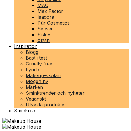
MAC
Max Factor
Isadora
Pür Cosmetics
Sensai
Sisley
Xlash
Inspiration
Blogg
Bäst i test
Cruelty free
Fynda
Makeup-skolan
Mogen hy
Märken
Sminktrender och nyheter
Veganskt
Utvalda produkter
Sminkrea