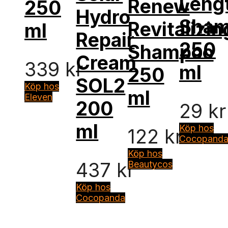
Leng
Renew
250
Hydro
Sha
Revitalizin
ml
Repair
250
Shampoo
Cream
339
kr
ml
250
SOL2
Köp hos
ml
Eleven
200
29
kr
ml
Köp hos
122
kr
Cocopand
Köp hos
437
kr
Beautycos
Köp hos
Cocopanda