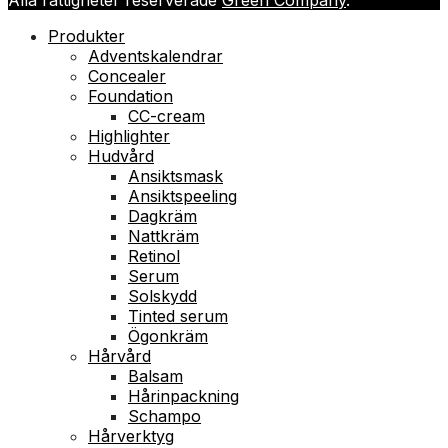
Produkter
Adventskalendrar
Concealer
Foundation
CC-cream
Highlighter
Hudvård
Ansiktsmask
Ansiktspeeling
Dagkräm
Nattkräm
Retinol
Serum
Solskydd
Tinted serum
Ögonkräm
Hårvård
Balsam
Hårinpackning
Schampo
Hårverktyg