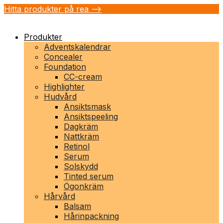
Hitta produkter på rea -->
Produkter
Adventskalendrar
Concealer
Foundation
CC-cream
Highlighter
Hudvård
Ansiktsmask
Ansiktspeeling
Dagkräm
Nattkräm
Retinol
Serum
Solskydd
Tinted serum
Ögonkräm
Hårvård
Balsam
Hårinpackning