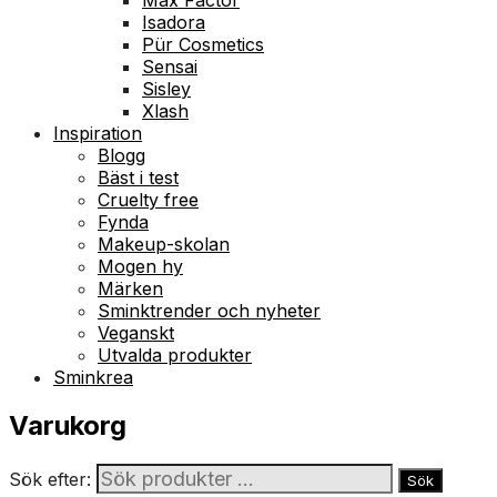
Isadora
Pür Cosmetics
Sensai
Sisley
Xlash
Inspiration
Blogg
Bäst i test
Cruelty free
Fynda
Makeup-skolan
Mogen hy
Märken
Sminktrender och nyheter
Veganskt
Utvalda produkter
Sminkrea
Varukorg
Sök efter:
Sök