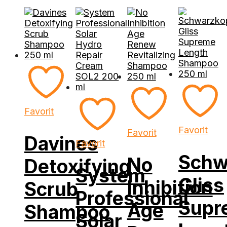
Favorit
Favorit
Favorit
Davines
Favorit
Schw
No
Detoxifying
System
Gliss
Inhibition
Scrub
Professional
Supr
Age
Shampoo
Solar