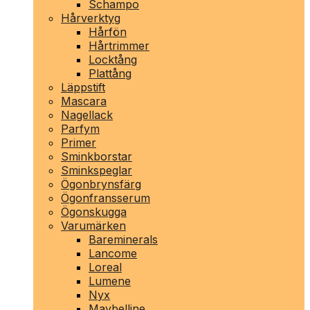
Schampo
Hårverktyg
Hårfön
Hårtrimmer
Locktång
Plattång
Läppstift
Mascara
Nagellack
Parfym
Primer
Sminkborstar
Sminkspeglar
Ögonbrynsfärg
Ögonfransserum
Ögonskugga
Varumärken
Bareminerals
Lancome
Loreal
Lumene
Nyx
Maybelline