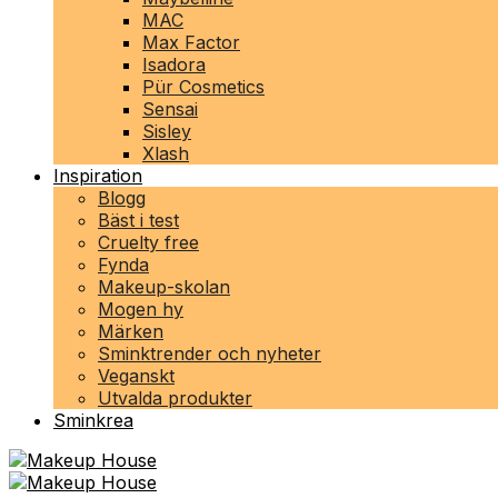
MAC
Max Factor
Isadora
Pür Cosmetics
Sensai
Sisley
Xlash
Inspiration
Blogg
Bäst i test
Cruelty free
Fynda
Makeup-skolan
Mogen hy
Märken
Sminktrender och nyheter
Veganskt
Utvalda produkter
Sminkrea