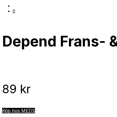
0
Depend Frans- &
89
kr
Köp hos MEDS