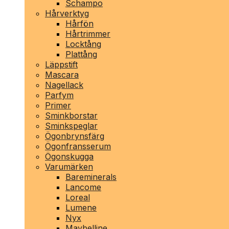
Schampo
Hårverktyg
Hårfön
Hårtrimmer
Locktång
Plattång
Läppstift
Mascara
Nagellack
Parfym
Primer
Sminkborstar
Sminkspeglar
Ögonbrynsfärg
Ögonfransserum
Ögonskugga
Varumärken
Bareminerals
Lancome
Loreal
Lumene
Nyx
Maybelline