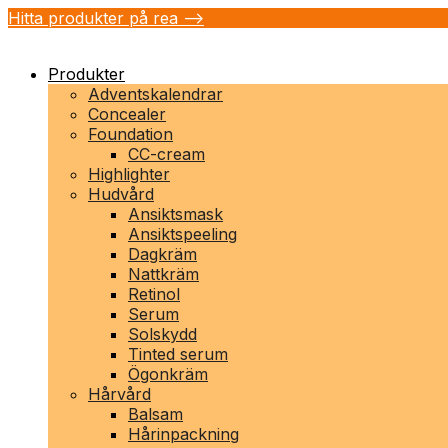
Hitta produkter på rea -->
Produkter
Adventskalendrar
Concealer
Foundation
CC-cream
Highlighter
Hudvård
Ansiktsmask
Ansiktspeeling
Dagkräm
Nattkräm
Retinol
Serum
Solskydd
Tinted serum
Ögonkräm
Hårvård
Balsam
Hårinpackning