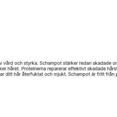
av vård och styrka. Schampot stärker redan skadade omr
er håret. Proteinerna reparerar effektivt skadade hårs
nar ditt hår återfuktat och mjukt. Schampot är fritt frå