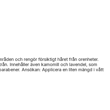
åden och rengör försiktigt håret från orenheter.
trån. Innehåller även kamomill och lavendel, som
n parabener. Ansökan: Applicera en liten mängd i vått