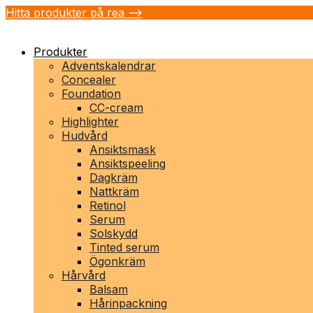
Hitta produkter på rea -->
Produkter
Adventskalendrar
Concealer
Foundation
CC-cream
Highlighter
Hudvård
Ansiktsmask
Ansiktspeeling
Dagkräm
Nattkräm
Retinol
Serum
Solskydd
Tinted serum
Ögonkräm
Hårvård
Balsam
Hårinpackning