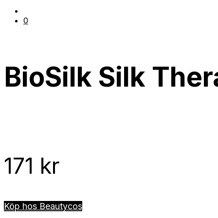
0
BioSilk Silk Th
171
kr
Köp hos Beautycos