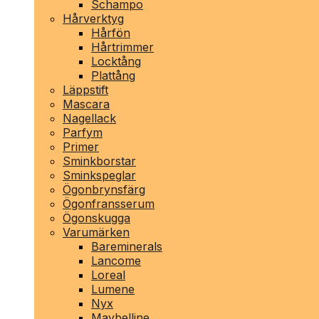
Schampo
Hårverktyg
Hårfön
Hårtrimmer
Locktång
Plattång
Läppstift
Mascara
Nagellack
Parfym
Primer
Sminkborstar
Sminkspeglar
Ögonbrynsfärg
Ögonfransserum
Ögonskugga
Varumärken
Bareminerals
Lancome
Loreal
Lumene
Nyx
Maybelline