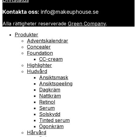
Kontakta oss:
info@makeuphouse.se
Alla rättigheter reserverade
Green Company
.
Produkter
Adventskalendrar
Concealer
Foundation
CC-cream
Highlighter
Hudvård
Ansiktsmask
Ansiktspeeling
Dagkräm
Nattkräm
Retinol
Serum
Solskydd
Tinted serum
Ögonkräm
Hårvård