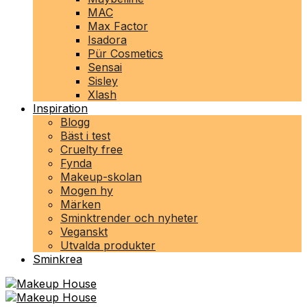
MAC
Max Factor
Isadora
Pür Cosmetics
Sensai
Sisley
Xlash
Inspiration
Blogg
Bäst i test
Cruelty free
Fynda
Makeup-skolan
Mogen hy
Märken
Sminktrender och nyheter
Veganskt
Utvalda produkter
Sminkrea