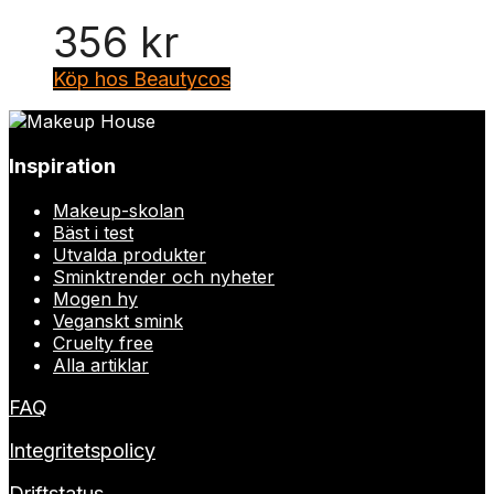
356
kr
Köp hos Beautycos
Inspiration
Makeup-skolan
Bäst i test
Utvalda produkter
Sminktrender och nyheter
Mogen hy
Veganskt smink
Cruelty free
Alla artiklar
FAQ
Integritetspolicy
Driftstatus