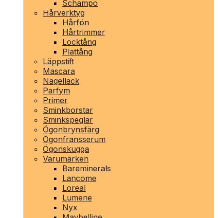
Schampo
Hårverktyg
Hårfön
Hårtrimmer
Locktång
Plattång
Läppstift
Mascara
Nagellack
Parfym
Primer
Sminkborstar
Sminkspeglar
Ögonbrynsfärg
Ögonfransserum
Ögonskugga
Varumärken
Bareminerals
Lancome
Loreal
Lumene
Nyx
Maybelline