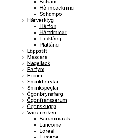
Balsam
Hårinpackning
Schampo
Hårverktyg
Hårfön
Hårtrimmer
Locktång
Plattång
Läppstift
Mascara
Nagellack
Parfym
Primer
Sminkborstar
Sminkspeglar
Ögonbrynsfärg
Ögonfransserum
Ögonskugga
Varumärken
Bareminerals
Lancome
Loreal
Lumene