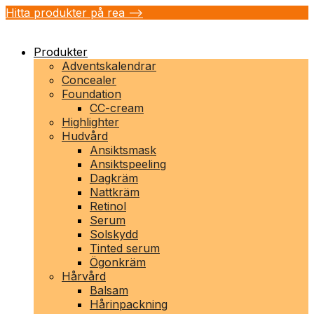
Hitta produkter på rea -->
Produkter
Adventskalendrar
Concealer
Foundation
CC-cream
Highlighter
Hudvård
Ansiktsmask
Ansiktspeeling
Dagkräm
Nattkräm
Retinol
Serum
Solskydd
Tinted serum
Ögonkräm
Hårvård
Balsam
Hårinpackning