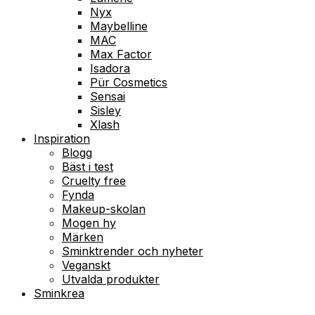
Nyx
Maybelline
MAC
Max Factor
Isadora
Pür Cosmetics
Sensai
Sisley
Xlash
Inspiration
Blogg
Bäst i test
Cruelty free
Fynda
Makeup-skolan
Mogen hy
Märken
Sminktrender och nyheter
Veganskt
Utvalda produkter
Sminkrea