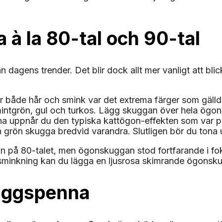
 à la 80-tal och 90-tal
n dagens trender. Det blir dock allt mer vanligt att bl
ör både hår och smink var det extrema färger som gälld
a, mintgrön, gul och turkos. Lägg skuggan över hela ö
a uppnår du den typiska kattögon-effekten som var pop
 grön skugga bredvid varandra. Slutligen bör du tona u
än på 80-talet, men ögonskuggan stod fortfarande i fok
lssminkning kan du lägga en ljusrosa skimrande ögonsk
uggspenna