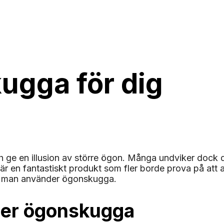
kugga för dig
e en illusion av större ögon. Många undviker dock d
r en fantastiskt produkt som fler borde prova på att a
ur man använder ögonskugga.
ljer ögonskugga