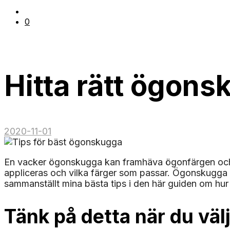
0
Hitta rätt ögons
2020-11-01
En vacker ögonskugga kan framhäva ögonfärgen och g
appliceras och vilka färger som passar. Ögonskugga ä
sammanställt mina bästa tips i den här guiden om h
Tänk på detta när du vä