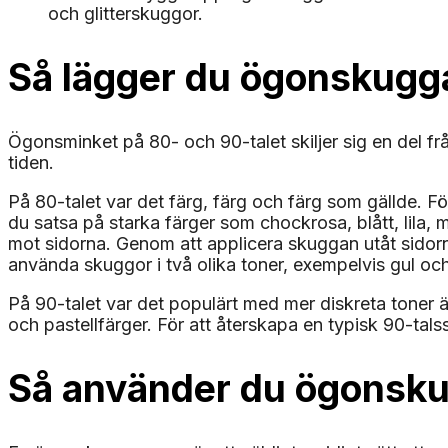
och glitterskuggor.
Så lägger du ögonskugga
Ögonsminket på 80- och 90-talet skiljer sig en del frå
tiden.
På 80-talet var det färg, färg och färg som gällde. F
du satsa på starka färger som chockrosa, blått, lil
mot sidorna. Genom att applicera skuggan utåt sidorn
använda skuggor i två olika toner, exempelvis gul och
På 90-talet var det populärt med mer diskreta toner 
och pastellfärger. För att återskapa en typisk 90-ta
Så använder du ögonsk