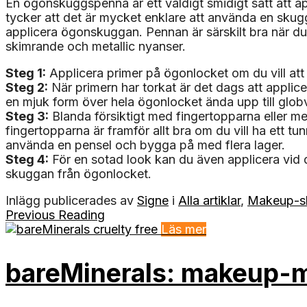
En ögonskuggspenna är ett väldigt smidigt sätt att 
tycker att det är mycket enklare att använda en skugg
applicera ögonskuggan. Pennan är särskilt bra när du v
skimrande och metallic nyanser.
Steg 1:
Applicera primer på ögonlocket om du vill att 
Steg 2:
När primern har torkat är det dags att appl
en mjuk form över hela ögonlocket ända upp till glob
Steg 3:
Blanda försiktigt med fingertopparna eller med 
fingertopparna är framför allt bra om du vill ha ett tu
använda en pensel och bygga på med flera lager.
Steg 4:
För en sotad look kan du även applicera vid
skuggan från ögonlocket.
Inlägg publicerades av
Signe
i
Alla artiklar
,
Makeup-s
Previous Reading
Läs mer
bareMinerals: makeup-m