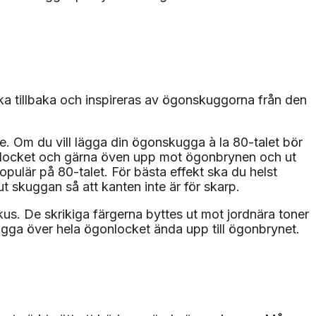
icka tillbaka och inspireras av ögonskuggorna från den
e. Om du vill lägga din ögonskugga à la 80-talet bör
gonlocket och gärna öven upp mot ögonbrynen och ut
ulär på 80-talet. För bästa effekt ska du helst
t skuggan så att kanten inte är för skarp.
us. De skrikiga färgerna byttes ut mot jordnära toner
ugga över hela ögonlocket ända upp till ögonbrynet.