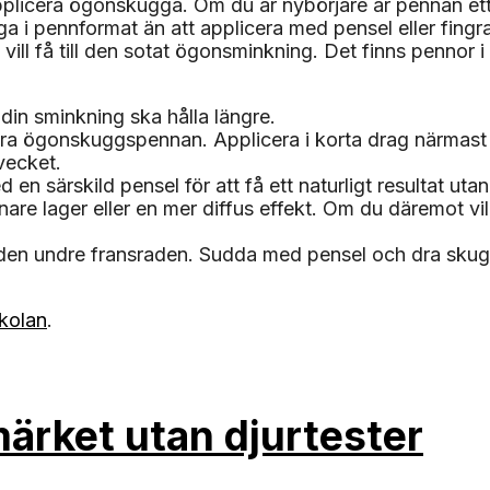
applicera ögonskugga. Om du är nybörjare är pennan e
a i pennformat än att applicera med pensel eller fingra
ill få till den sotat ögonsminkning. Det finns pennor i
din sminkning ska hålla längre.
icera ögonskuggspennan. Applicera i korta drag närma
vecket.
en särskild pensel för att få ett naturligt resultat uta
nnare lager eller en mer diffus effekt. Om du däremot vi
 den undre fransraden. Sudda med pensel och dra sku
kolan
.
ärket utan djurtester