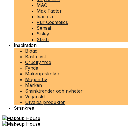
MAC
Max Factor
Isadora
Pür Cosmetics
Sensai
Sisley
Xlash
Inspiration
Blogg
Bäst i test
Cruelty free
Fynda
Makeup-skolan
Mogen hy
Märken
Sminktrender och nyheter
Veganskt
Utvalda produkter
Sminkrea