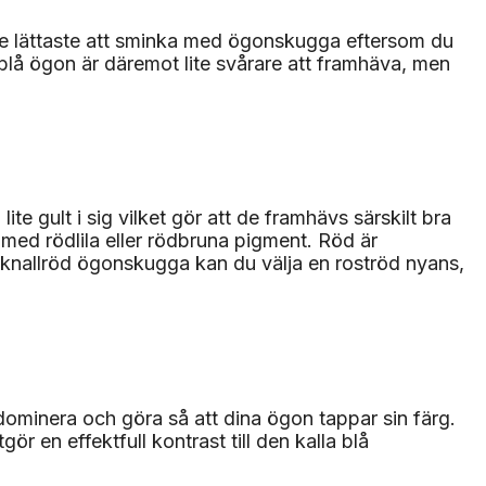
de lättaste att sminka med ögonskugga eftersom du
 blå ögon är däremot lite svårare att framhäva, men
e gult i sig vilket gör att de framhävs särskilt bra
med rödlila eller rödbruna pigment. Röd är
n knallröd ögonskugga kan du välja en roströd nyans,
ominera och göra så att dina ögon tappar sin färg.
r en effektfull kontrast till den kalla blå