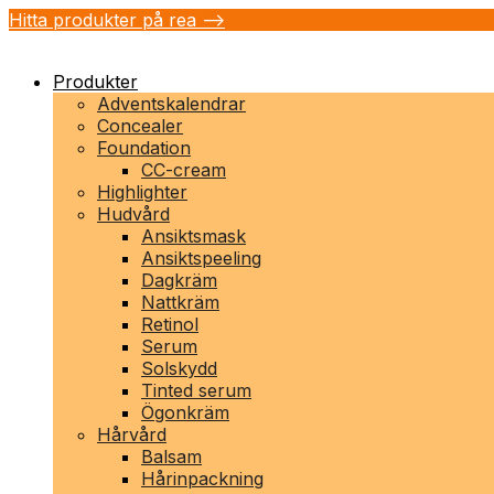
Hitta produkter på rea -->
Produkter
Adventskalendrar
Concealer
Foundation
CC-cream
Highlighter
Hudvård
Ansiktsmask
Ansiktspeeling
Dagkräm
Nattkräm
Retinol
Serum
Solskydd
Tinted serum
Ögonkräm
Hårvård
Balsam
Hårinpackning