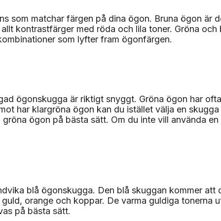
yans som matchar färgen på dina ögon. Bruna ögon är 
 allt kontrastfärger med röda och lila toner. Gröna och
gkombinationer som lyfter fram ögonfärgen.
d ögonskugga är riktigt snyggt. Gröna ögon har ofta lit
ot har klargröna ögon kan du istället välja en skugga 
a gröna ögon på bästa sätt. Om du inte vill använda e
undvika blå ögonskugga. Den blå skuggan kommer att d
 guld, orange och koppar. De varma guldiga tonerna utgö
as på bästa sätt.