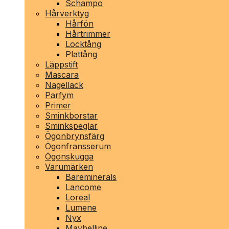
Schampo
Hårverktyg
Hårfön
Hårtrimmer
Locktång
Plattång
Läppstift
Mascara
Nagellack
Parfym
Primer
Sminkborstar
Sminkspeglar
Ögonbrynsfärg
Ögonfransserum
Ögonskugga
Varumärken
Bareminerals
Lancome
Loreal
Lumene
Nyx
Maybelline