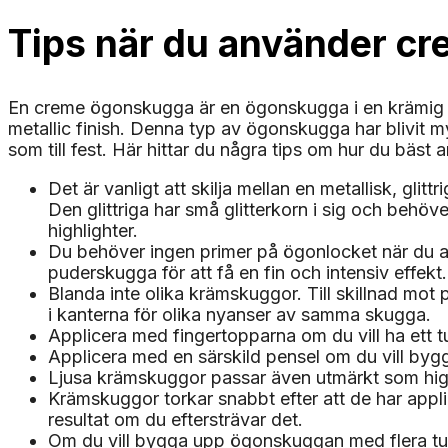
Tips när du använder cr
En creme ögonskugga är en ögonskugga i en krämig ko
metallic finish. Denna typ av ögonskugga har blivit my
som till fest. Här hittar du några tips om hur du bäs
Det är vanligt att skilja mellan en metallisk, gl
Den glittriga har små glitterkorn i sig och behö
highlighter.
Du behöver ingen primer på ögonlocket när du a
puderskugga för att få en fin och intensiv effekt
Blanda inte olika krämskuggor. Till skillnad mot 
i kanterna för olika nyanser av samma skugga.
Applicera med fingertopparna om du vill ha ett tu
Applicera med en särskild pensel om du vill bygga
Ljusa krämskuggor passar även utmärkt som hig
Krämskuggor torkar snabbt efter att de har appli
resultat om du eftersträvar det.
Om du vill bygga upp ögonskuggan med flera tunna 