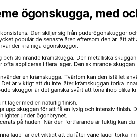
eme ögonskugga, med och
nsistens. Den skiljer sig från puderögonskuggor och g
cket populär de senaste åren eftersom den är lätt att ap
t använder krämiga ögonskuggor.
ittrig och skimrande krämskugga. Den metalliska skuggan
ver ofta appliceras i flera lager. Den skimrande skugg
nvänder en krämskugga. Tvärtom kan den istället anvä
. Det är viktigt att du inte låter krämskuggan torka in
puderskuggor är det ganska svårt att tona ihop olika krä
nt lager med en naturlig finish.
 upp skuggan för att få en lyxig och intensiv finish. De
hlighter under ögonbrynet.
cerats på huden. När den fortfarande är fuktig kan du s
lager är det viktigt att du låter varje lager torka inna