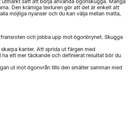
tt utmärkt sätt att börja använda ögonskugga. Många
rna. Den krämiga texturen gör att det är enkelt att
 alla möjliga nyanser och du kan välja mellan matta,
st fransroten och jobba upp mot ögonbrynet. Skugga
n skarpa kanter. Att sprida ut färgen med
ll ha ett mer täckande och definierat resultat bör du
ggan ut mot ögonvrån tills den smälter samman med