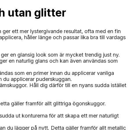
 utan glitter
er ett mer lystergivande resultat, ofta med en fin
plicera, håller länge och passar lika bra till vardags
 ger en glansig look som är mycket trendig just ny.
an ger en naturlig glans och kan även användas som
ndas som en primer innan du applicerar vanliga
nan du applicerar puderskuggan.
mskuggor. Håll dig därför till en nyans sudda istället
tta gäller framför allt glittriga ögonskuggor.
udda ut konturerna för att skapa ett mer naturligt
n du lägger på nytt. Detta gäller framför allt metallic