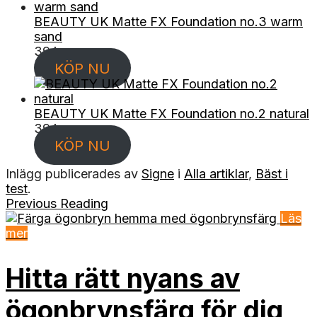
BEAUTY UK Matte FX Foundation no.3 warm
sand
39
kr
KÖP NU
BEAUTY UK Matte FX Foundation no.2 natural
39
kr
KÖP NU
Inlägg publicerades av
Signe
i
Alla artiklar
,
Bäst i
test
.
Previous Reading
Läs
mer
Hitta rätt nyans av
ögonbrynsfärg för dig