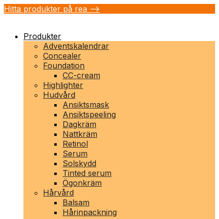
Hitta produkter på rea -->
Produkter
Adventskalendrar
Concealer
Foundation
CC-cream
Highlighter
Hudvård
Ansiktsmask
Ansiktspeeling
Dagkräm
Nattkräm
Retinol
Serum
Solskydd
Tinted serum
Ögonkräm
Hårvård
Balsam
Hårinpackning