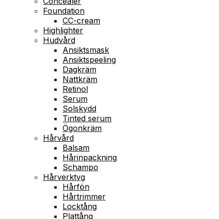
Concealer
Foundation
CC-cream
Highlighter
Hudvård
Ansiktsmask
Ansiktspeeling
Dagkräm
Nattkräm
Retinol
Serum
Solskydd
Tinted serum
Ögonkräm
Hårvård
Balsam
Hårinpackning
Schampo
Hårverktyg
Hårfön
Hårtrimmer
Locktång
Plattång