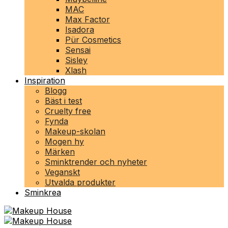
MAC
Max Factor
Isadora
Pür Cosmetics
Sensai
Sisley
Xlash
Inspiration
Blogg
Bäst i test
Cruelty free
Fynda
Makeup-skolan
Mogen hy
Märken
Sminktrender och nyheter
Veganskt
Utvalda produkter
Sminkrea