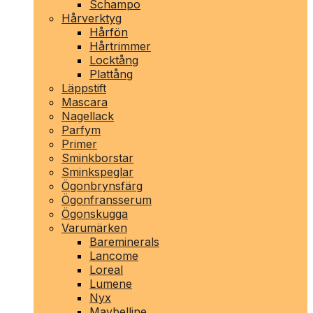
Schampo
Hårverktyg
Hårfön
Hårtrimmer
Locktång
Plattång
Läppstift
Mascara
Nagellack
Parfym
Primer
Sminkborstar
Sminkspeglar
Ögonbrynsfärg
Ögonfransserum
Ögonskugga
Varumärken
Bareminerals
Lancome
Loreal
Lumene
Nyx
Maybelline