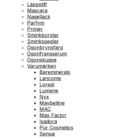
Läppstift
Mascara
Nagellack
Parfym
Primer
Sminkborstar
Sminkspeglar
Ögonbrynsfärg
Ögonfransserum
Ögonskugga
Varumärken
Bareminerals
Lancome
Loreal
Lumene
Nyx
Maybelline
MAC
Max Factor
Isadora
Pür Cosmetics
Sensai