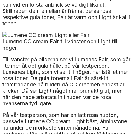
kan vid en första anblick se väldigt lika ut.
Skillnaden dem emellan är främst deras rosa
respektive gula toner, Fair är varm och Light är kall i
tonen.
Lumene CC cream Fair till vänster och Light till
höger.
Till vänster på bilderna ser vi Lumenes Fair, som går
lite mer åt det gula hållet på vår testperson.
Lumenes Light, som vi ser till höger, har istället mer
rosa toner. De gula tonerna i Fair är särskilt
framträdande på bilden då CC creamen endast är
klickar. Då ser Light något mer brunaktig ut, men
när den hade arbetats in i huden var de rosa
nyanserna tydligare.
På vår testperson, som har en lätt rosa hudton,
passade Lumene CC cream Light bäst, åtminstone
nu under de mörkaste vintermånaderna. Fair
upplevdes täcka lite bättre, vilket kan förklaras av