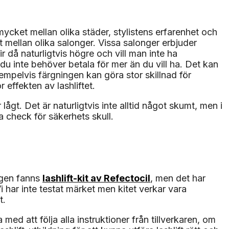
mycket mellan olika städer, stylistens erfarenhet och
et mellan olika salonger. Vissa salonger erbjuder
 då naturligtvis högre och vill man inte ha
du inte behöver betala för mer än du vill ha. Det kan
xempelvis färgningen kan göra stor skillnad för
 effekten av lashliftet.
lågt. Det är naturligtvis inte alltid något skumt, men i
ra check för säkerhets skull.
ligen fanns
lashlift-kit av Refectocil
, men det har
i har inte testat märket men kitet verkar vara
t.
ed att följa alla instruktioner från tillverkaren, om