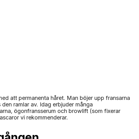
as med att permanenta håret. Man böjer upp fransarna
ls den ramlar av. Idag erbjuder många
sarna, ögonfransserum och browlift (som fixerar
 mascaror vi rekommenderar.
a gången