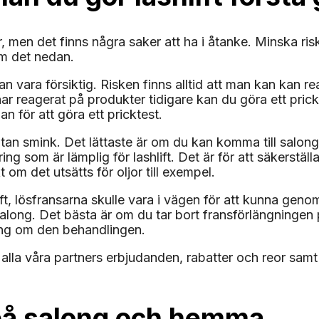
 men det finns några saker att ha i åtanke. Minska risken
om det nedan.
 man vara försiktig. Risken finns alltid att man kan ka
har reagerat på produkter tidigare kan du göra ett pri
n för att göra ett pricktest.
 utan smink. Det lättaste är om du kan komma till sa
g som är lämplig för lashlift. Det är för att säkerställ
 om det utsätts för oljor till exempel.
t, lösfransarna skulle vara i vägen för att kunna genomf
in salong. Det bästa är om du tar bort fransförlängnin
ing om den behandlingen.
i alla våra partners erbjudanden, rabatter och reor sa
ft på salong och hemma