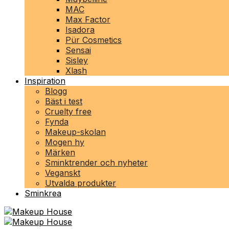
MAC
Max Factor
Isadora
Pür Cosmetics
Sensai
Sisley
Xlash
Inspiration
Blogg
Bäst i test
Cruelty free
Fynda
Makeup-skolan
Mogen hy
Märken
Sminktrender och nyheter
Veganskt
Utvalda produkter
Sminkrea