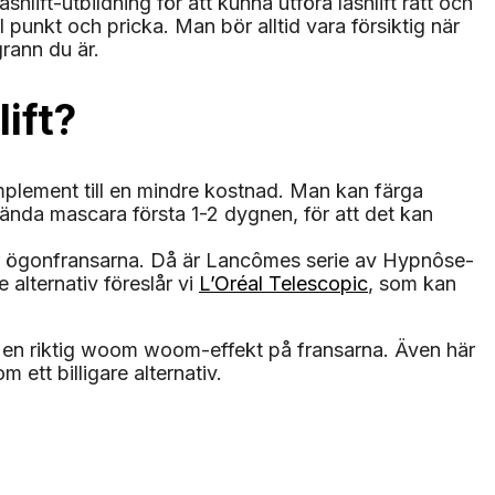
hlift-utbildning för att kunna utföra lashlift rätt och
l punkt och pricka. Man bör alltid vara försiktig när
rann du är.
ift?
omplement till en mindre kostnad. Man kan färga
ända mascara första 1-2 dygnen, för att det kan
rar ögonfransarna. Då är Lancômes serie av Hypnôse-
 alternativ föreslår vi
L’Oréal Telescopic
, som kan
 en riktig woom woom-effekt på fransarna. Även här
m ett billigare alternativ.