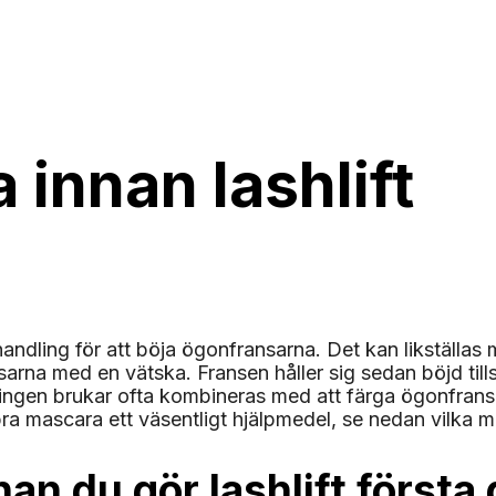
 innan lashlift
behandling för att böja ögonfransarna. Det kan likställ
arna med en vätska. Fransen håller sig sedan böjd til
dlingen brukar ofta kombineras med att färga ögonfran
n bra mascara ett väsentligt hjälpmedel, se nedan vilka
nan du gör lashlift först