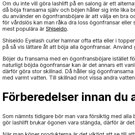
Om du inte vill göra lashlift på en salong är ett alte
då böja fransarna själv och böjen håller sig inte lika 
du använder en ögonfransböjare är att välja en bra oc
för vårdslös kan man råka dra loss ögonfransar eller
mest populära är
Shiseido
.
Shiseido Eyelash curler hamnar ofta etta eller i topp
på så vis lättare åt att böja alla ögonfransar. Anvä
Böjer du fransarna med en ögonfransböjare istället för
naturligt böjda ögonfransar kan är det annars ett van
därför göra stor skillnad. Då håller sig ögonfransarna
med varmt vatten. Till skillnad mot vissa andra vatte
Förberedelser innan du a
Som nämnts tidigare bör man vara försiktig med alla b
gör lashlift brukar ögonen vara stängda, därför är det 
När man köper produkterna är det viktigt att se till at