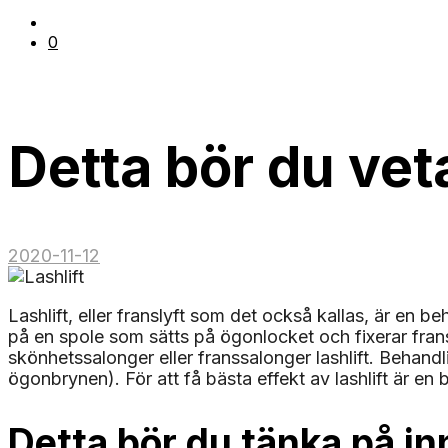
0
Detta bör du veta
2020-11-12
Lashlift, eller franslyft som det också kallas, är en 
på en spole som sätts på ögonlocket och fixerar frans
skönhetssalonger eller franssalonger lashlift. Behan
ögonbrynen). För att få bästa effekt av lashlift är e
Detta bör du tänka på in