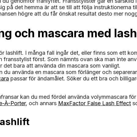
du genomför franlyftet. Fransstylister går en särskild las
på det hemma är att se till att följa instruktionerna til
ansen högre att du får önskat resultat desto mer nogg
ng och mascara med lashl
lashlift. I många fall ingår det, eller finns som ett k
 fransstylist först. Som nämnts ovan ska man inte anv
är det bara att använda din mascara som vanligt.
ar kan du använda en mascara som förlänger och separe
cara
passar för ändamålet. Söker du ett bra och billigare
onfransar kan du med fördel använda volymmascara för
e-À-Porter
, och annars
MaxFactor False Lash Effect
so
ashlift