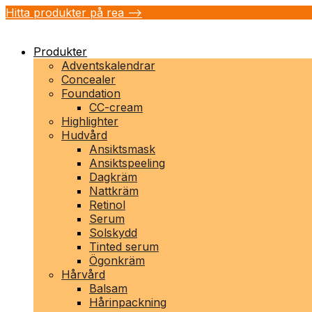
Hitta produkter på rea -->
Produkter
Adventskalendrar
Concealer
Foundation
CC-cream
Highlighter
Hudvård
Ansiktsmask
Ansiktspeeling
Dagkräm
Nattkräm
Retinol
Serum
Solskydd
Tinted serum
Ögonkräm
Hårvård
Balsam
Hårinpackning