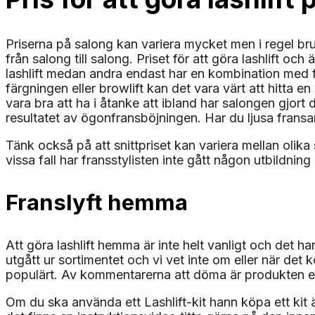
Priserna på salong kan variera mycket men i regel bru
från salong till salong. Priset för att göra lashlift o
lashlift medan andra endast har en kombination med fär
färgningen eller browlift kan det vara värt att hitta 
vara bra att ha i åtanke att ibland har salongen gjort 
resultatet av ögonfransböjningen. Har du ljusa fransar 
Tänk också på att snittpriset kan variera mellan olika s
vissa fall har fransstylisten inte gått någon utbildnin
Franslyft hemma
Att göra lashlift hemma är inte helt vanligt och det h
utgått ur sortimentet och vi vet inte om eller när det 
populärt. Av kommentarerna att döma är produkten efte
Om du ska använda ett Lashlift-kit hann köpa ett kit är