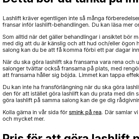
Lashlift kräver egentligen inte så många förberedelser,
fransar inför lashlift-behandlingen. Du kan läsa mer 
Som alltid när det gäller behandlingar i ansiktet bör
med dig att du är känslig och att hud och/eller ögon 
salong kan du be att få komma förbi ett par dagar inna
När du ska göra lashlift ska fransarna vara rena och
salonger tvättar också fransarna på plats, med rengörin
att fransarna håller sig böjda. Limmet kan tappa effekt
Du kan inte ha fransförlängning när du ska göra lashlif
den för att istället göra lashlift kan du prata med d
göra lashlift på samma salong kan de ge dig rådgivn
Kolla gärna in vår sida för
smink på rea
. Där samlar v
och mycket mer.
Pris för att göra lashli