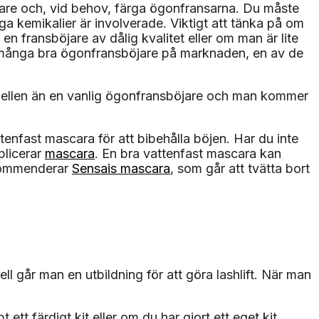
sböjare och, vid behov, färga ögonfransarna. Du måste
nga kemikalier är involverade. Viktigt att tänka på om
 fransböjare av dålig kvalitet eller om man är lite
nns många bra ögonfransböjare på marknaden, en av de
 modellen än en vanlig ögonfransböjare och man kommer
tenfast mascara för att bibehålla böjen. Har du inte
plicerar
mascara
. En bra vattenfast mascara kan
rekommenderar
Sensais mascara
, som går att tvätta bort
 går man en utbildning för att göra lashlift. När man
ett färdigt kit eller om du har gjort ett eget kit