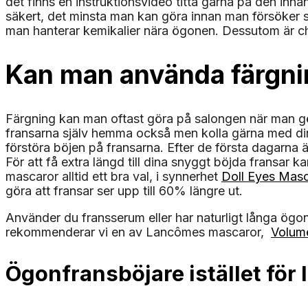
det finns en instruktionsvideo titta gärna på den innan 
säkert, det minsta man kan göra innan man försöker sig 
man hanterar kemikalier nära ögonen. Dessutom är ch
Kan man använda färgni
Färgning kan man oftast göra på salongen när man gör 
fransarna själv hemma också men kolla gärna med din
förstöra böjen på fransarna. Efter de första dagarna 
För att få extra längd till dina snyggt böjda frans
mascaror alltid ett bra val, i synnerhet
Doll Eyes Mas
göra att fransar ser upp till 60% längre ut.
Använder du fransserum eller har naturligt långa ög
rekommenderar vi en av Lancômes mascaror,
Volum
Ögonfransböjare istället för l