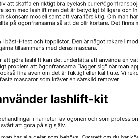
rnativ att skaffa en riktigt bra eyelash curler/ögonfran
bra som med lashlift men det är betydligt billigare och i
h skonsam modell samt att vara försiktig. Om man har en
 slita på ögonfransarna så att de blir kortare. Det fi
en i bäst-i-test och topplistor. Den är något rakare i
nd gärna tillsammans med deras mascara.
 att göra lashlift kan det underlätta att använda en vat
ligt problem att ögonfransarna ”lägger sig” när man ap
 också fina även om det är fuktigt eller kallt ute. Vi 
nfasta mascaror som kräver en särskild remover.
nvänder lashlift-kit
ehandlingar i närheten av ögonen och som professionell
svårt att göra på sig själv.
t man har alla delar som behövs. Oavsett om du har köpt 