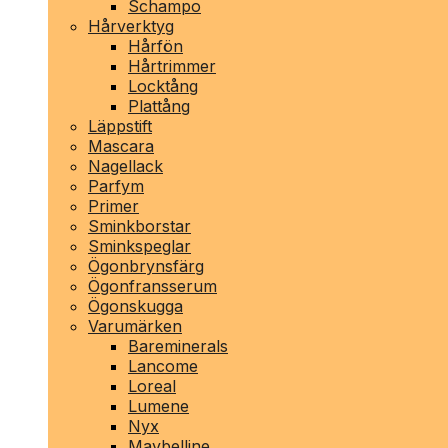
Schampo
Hårverktyg
Hårfön
Hårtrimmer
Locktång
Plattång
Läppstift
Mascara
Nagellack
Parfym
Primer
Sminkborstar
Sminkspeglar
Ögonbrynsfärg
Ögonfransserum
Ögonskugga
Varumärken
Bareminerals
Lancome
Loreal
Lumene
Nyx
Maybelline