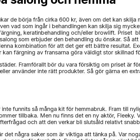
kar de börja från cirka 600 kr, även om det kan skilja 
ch även vad som ingår i behandlingen kan skilja sig myck
gning, keratinbehandling och/eller browlift. Priset blir
en salong som erbjuder den behandling du önskar. Så att 
denna kombination för att det ger ett bättre resultat. E
kan färgning av fransarna göra väldigt stor skillnad för
täder. Framförallt bör du vara försiktig om priset är för 
g eller använder inte rätt produkter. Så gör gärna en ext
ar inte funnits så många kit för hemmabruk. Fram till ny
kommer tillbaka. Men nu finns det en ny aktör, Fleeky. V
rfrågad och att den verkar bli slutsåld relativt snabb
 det några saker som är viktiga att tänka på. Var noga m