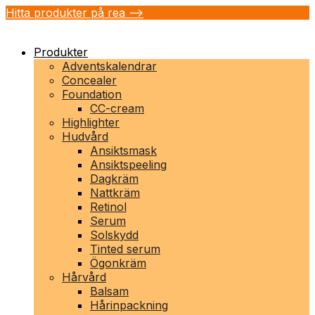
Hitta produkter på rea -->
Produkter
Adventskalendrar
Concealer
Foundation
CC-cream
Highlighter
Hudvård
Ansiktsmask
Ansiktspeeling
Dagkräm
Nattkräm
Retinol
Serum
Solskydd
Tinted serum
Ögonkräm
Hårvård
Balsam
Hårinpackning