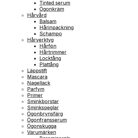
Tinted serum
Ögonkräm
Hårvård
Balsam
Hårinpackning
Schampo
Hårverktyg
Hårfön
Hårtrimmer
Locktång
Plattång
Läppstift
Mascara
Nagellack
Parfym
Primer
Sminkborstar
Sminkspeglar
Ögonbrynsfärg
Ögonfransserum
Ögonskugga
Varumärken