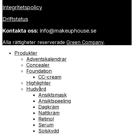
Integritetspolicy
Driftstatus
Kontakta oss:
info@makeuphouse.se
Alla rättigheter reserverade
Green Company
.
Produkter
Adventskalendrar
Concealer
Foundation
CC-cream
Highlighter
Hudvård
Ansiktsmask
Ansiktspeeling
Dagkräm
Nattkräm
Retinol
Serum
Solskydd