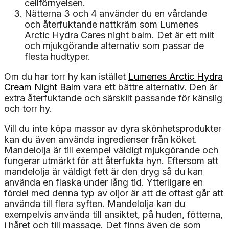
cellförnyelsen.
Nätterna 3 och 4 använder du en vårdande
och återfuktande nattkräm som Lumenes
Arctic Hydra Cares night balm. Det är ett milt
och mjukgörande alternativ som passar de
flesta hudtyper.
Om du har torr hy kan istället
Lumenes Arctic Hydra
Cream Night Balm
vara ett bättre alternativ. Den är
extra återfuktande och särskilt passande för känslig
och torr hy.
Vill du inte köpa massor av dyra skönhetsprodukter
kan du även använda ingredienser från köket.
Mandelolja är till exempel väldigt mjukgörande och
fungerar utmärkt för att återfukta hyn. Eftersom att
mandelolja är väldigt fett är den dryg så du kan
använda en flaska under lång tid. Ytterligare en
fördel med denna typ av oljor är att de oftast går att
använda till flera syften. Mandelolja kan du
exempelvis använda till ansiktet, på huden, fötterna,
i håret och till massage. Det finns även de som