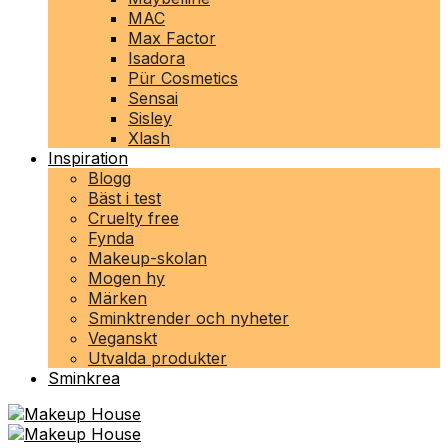
MAC
Max Factor
Isadora
Pür Cosmetics
Sensai
Sisley
Xlash
Inspiration
Blogg
Bäst i test
Cruelty free
Fynda
Makeup-skolan
Mogen hy
Märken
Sminktrender och nyheter
Veganskt
Utvalda produkter
Sminkrea