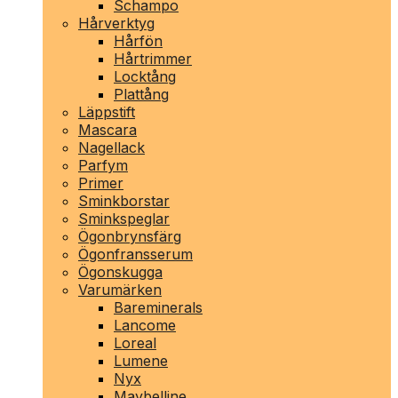
Schampo
Hårverktyg
Hårfön
Hårtrimmer
Locktång
Plattång
Läppstift
Mascara
Nagellack
Parfym
Primer
Sminkborstar
Sminkspeglar
Ögonbrynsfärg
Ögonfransserum
Ögonskugga
Varumärken
Bareminerals
Lancome
Loreal
Lumene
Nyx
Maybelline