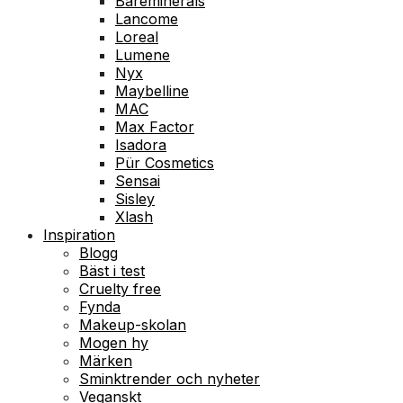
Bareminerals
Lancome
Loreal
Lumene
Nyx
Maybelline
MAC
Max Factor
Isadora
Pür Cosmetics
Sensai
Sisley
Xlash
Inspiration
Blogg
Bäst i test
Cruelty free
Fynda
Makeup-skolan
Mogen hy
Märken
Sminktrender och nyheter
Veganskt