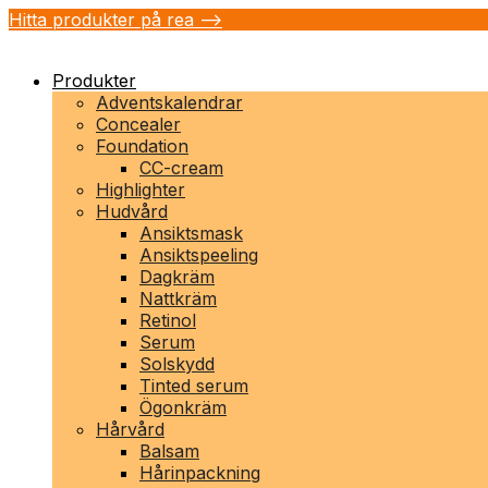
Hitta produkter på rea -->
Produkter
Adventskalendrar
Concealer
Foundation
CC-cream
Highlighter
Hudvård
Ansiktsmask
Ansiktspeeling
Dagkräm
Nattkräm
Retinol
Serum
Solskydd
Tinted serum
Ögonkräm
Hårvård
Balsam
Hårinpackning