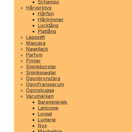
Schampo
Hårverktyg
Hårfön
Hårtrimmer
Locktång
Plattång
Läppstift
Mascara
Nagellack
Parfym
Primer
Sminkborstar
Sminkspeglar
Ögonbrynsfärg
Ögonfransserum
Ögonskugga
Varumärken
Bareminerals
Lancome
Loreal
Lumene
Nyx
Maybelline