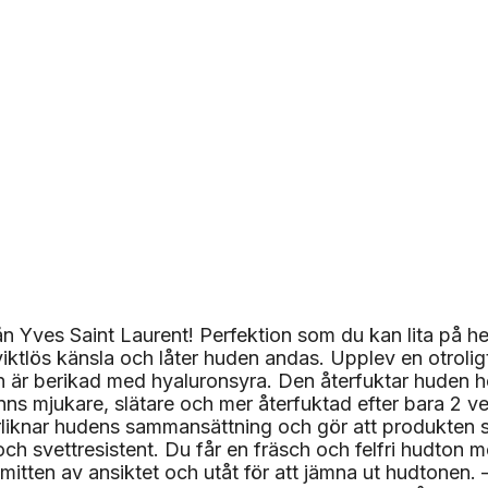
 Yves Saint Laurent! Perfektion som du kan lita på h
iktlös känsla och låter huden andas. Upplev en otroli
r berikad med hyaluronsyra. Den återfuktar huden hel
 mjukare, slätare och mer återfuktad efter bara 2 v
erliknar hudens sammansättning och gör att produkten 
och svettresistent. Du får en fräsch och felfri hudton m
ten av ansiktet och utåt för att jämna ut hudtonen. 