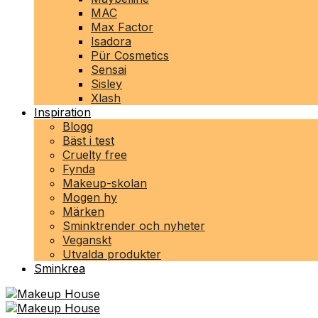
MAC
Max Factor
Isadora
Pür Cosmetics
Sensai
Sisley
Xlash
Inspiration
Blogg
Bäst i test
Cruelty free
Fynda
Makeup-skolan
Mogen hy
Märken
Sminktrender och nyheter
Veganskt
Utvalda produkter
Sminkrea