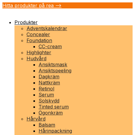
Hitta produkter på rea -->
Produkter
Adventskalendrar
Concealer
Foundation
CC-cream
Highlighter
Hudvård
Ansiktsmask
Ansiktspeeling
Dagkräm
Nattkräm
Retinol
Serum
Solskydd
Tinted serum
Ögonkräm
Hårvård
Balsam
Hårinpackning