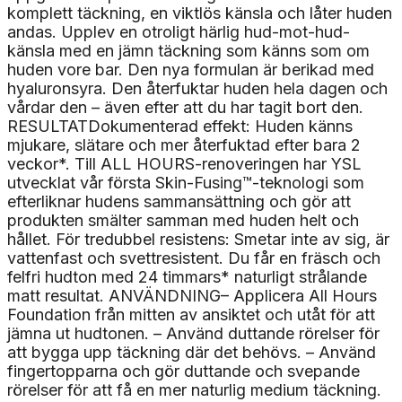
komplett täckning, en viktlös känsla och låter huden
andas. Upplev en otroligt härlig hud-mot-hud-
känsla med en jämn täckning som känns som om
huden vore bar. Den nya formulan är berikad med
hyaluronsyra. Den återfuktar huden hela dagen och
vårdar den – även efter att du har tagit bort den.
RESULTATDokumenterad effekt: Huden känns
mjukare, slätare och mer återfuktad efter bara 2
veckor*. Till ALL HOURS-renoveringen har YSL
utvecklat vår första Skin-Fusing™-teknologi som
efterliknar hudens sammansättning och gör att
produkten smälter samman med huden helt och
hållet. För tredubbel resistens: Smetar inte av sig, är
vattenfast och svettresistent. Du får en fräsch och
felfri hudton med 24 timmars* naturligt strålande
matt resultat. ANVÄNDNING– Applicera All Hours
Foundation från mitten av ansiktet och utåt för att
jämna ut hudtonen. – Använd duttande rörelser för
att bygga upp täckning där det behövs. – Använd
fingertopparna och gör duttande och svepande
rörelser för att få en mer naturlig medium täckning.