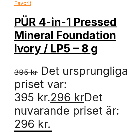
Favorit
PÜR 4-in-1 Pressed
Mineral Foundation
Ivory / LP5 – 8 g
Det ursprungliga
395
kr
priset var:
395 kr.
296
kr
Det
nuvarande priset är:
296 kr.