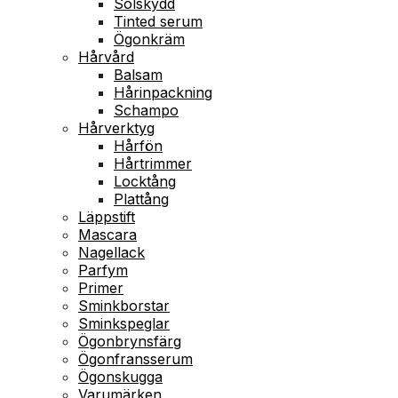
Solskydd
Tinted serum
Ögonkräm
Hårvård
Balsam
Hårinpackning
Schampo
Hårverktyg
Hårfön
Hårtrimmer
Locktång
Plattång
Läppstift
Mascara
Nagellack
Parfym
Primer
Sminkborstar
Sminkspeglar
Ögonbrynsfärg
Ögonfransserum
Ögonskugga
Varumärken