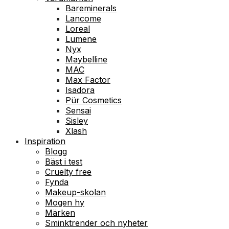
Bareminerals
Lancome
Loreal
Lumene
Nyx
Maybelline
MAC
Max Factor
Isadora
Pür Cosmetics
Sensai
Sisley
Xlash
Inspiration
Blogg
Bäst i test
Cruelty free
Fynda
Makeup-skolan
Mogen hy
Märken
Sminktrender och nyheter