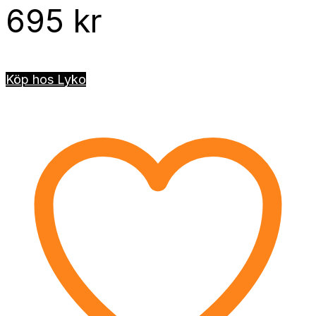
695
kr
Köp hos Lyko