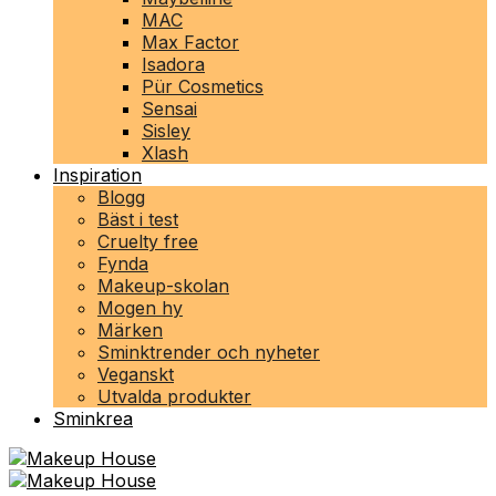
MAC
Max Factor
Isadora
Pür Cosmetics
Sensai
Sisley
Xlash
Inspiration
Blogg
Bäst i test
Cruelty free
Fynda
Makeup-skolan
Mogen hy
Märken
Sminktrender och nyheter
Veganskt
Utvalda produkter
Sminkrea