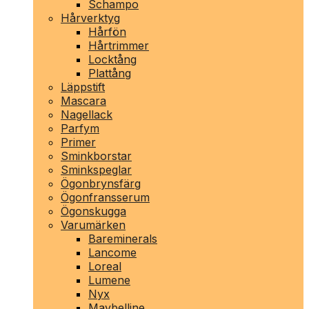
Schampo
Hårverktyg
Hårfön
Hårtrimmer
Locktång
Plattång
Läppstift
Mascara
Nagellack
Parfym
Primer
Sminkborstar
Sminkspeglar
Ögonbrynsfärg
Ögonfransserum
Ögonskugga
Varumärken
Bareminerals
Lancome
Loreal
Lumene
Nyx
Maybelline