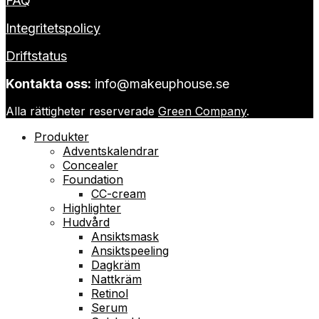
FAQ
Integritetspolicy
Driftstatus
Kontakta oss:
info@makeuphouse.se
Alla rättigheter reserverade
Green Company
.
Produkter
Adventskalendrar
Concealer
Foundation
CC-cream
Highlighter
Hudvård
Ansiktsmask
Ansiktspeeling
Dagkräm
Nattkräm
Retinol
Serum