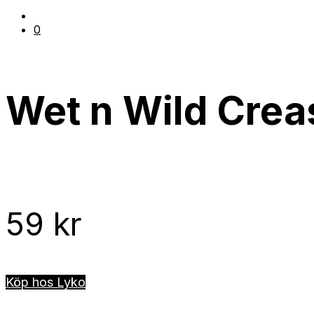
0
Wet n Wild Crea
59
kr
Köp hos Lyko