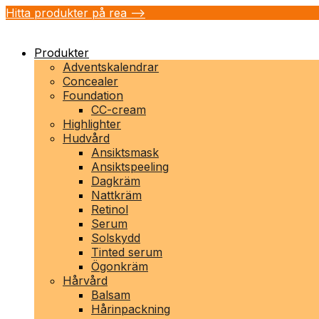
Hitta produkter på rea -->
Produkter
Adventskalendrar
Concealer
Foundation
CC-cream
Highlighter
Hudvård
Ansiktsmask
Ansiktspeeling
Dagkräm
Nattkräm
Retinol
Serum
Solskydd
Tinted serum
Ögonkräm
Hårvård
Balsam
Hårinpackning