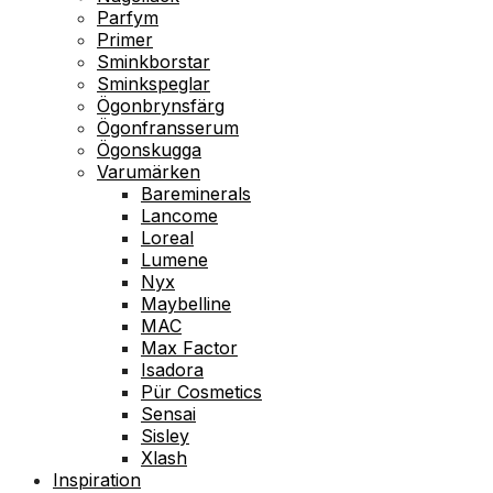
Parfym
Primer
Sminkborstar
Sminkspeglar
Ögonbrynsfärg
Ögonfransserum
Ögonskugga
Varumärken
Bareminerals
Lancome
Loreal
Lumene
Nyx
Maybelline
MAC
Max Factor
Isadora
Pür Cosmetics
Sensai
Sisley
Xlash
Inspiration