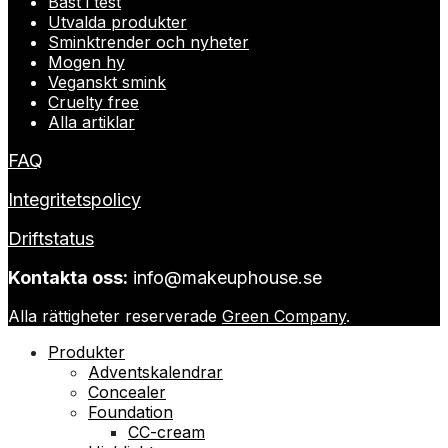
Bäst i test
Utvalda produkter
Sminktrender och nyheter
Mogen hy
Veganskt smink
Cruelty free
Alla artiklar
FAQ
Integritetspolicy
Driftstatus
Kontakta oss:
info@makeuphouse.se
Alla rättigheter reserverade
Green Company
.
Produkter
Adventskalendrar
Concealer
Foundation
CC-cream