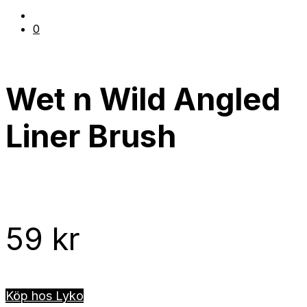
0
Wet n Wild Angled
Liner Brush
59
kr
Köp hos Lyko