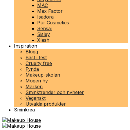
MAC
Max Factor
Isadora
Pür Cosmetics
Sensai
Sisley
Xlash
Inspiration
Blogg
Bäst i test
Cruelty free
Fynda
Makeup-skolan
Mogen hy
Märken
Sminktrender och nyheter
Veganskt
Utvalda produkter
Sminkrea