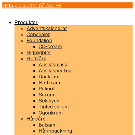
Hitta produkter på rea -->
Produkter
Adventskalendrar
Concealer
Foundation
CC-cream
Highlighter
Hudvård
Ansiktsmask
Ansiktspeeling
Dagkräm
Nattkräm
Retinol
Serum
Solskydd
Tinted serum
Ögonkräm
Hårvård
Balsam
Hårinpackning