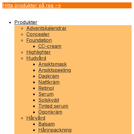
Hitta produkter på rea -->
Produkter
Adventskalendrar
Concealer
Foundation
CC-cream
Highlighter
Hudvård
Ansiktsmask
Ansiktspeeling
Dagkräm
Nattkräm
Retinol
Serum
Solskydd
Tinted serum
Ögonkräm
Hårvård
Balsam
Hårinpackning