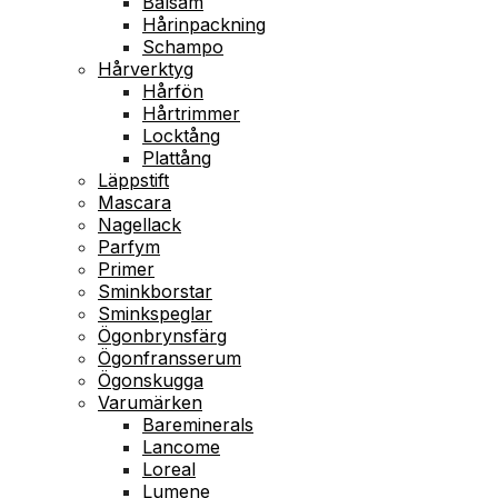
Balsam
Hårinpackning
Schampo
Hårverktyg
Hårfön
Hårtrimmer
Locktång
Plattång
Läppstift
Mascara
Nagellack
Parfym
Primer
Sminkborstar
Sminkspeglar
Ögonbrynsfärg
Ögonfransserum
Ögonskugga
Varumärken
Bareminerals
Lancome
Loreal
Lumene