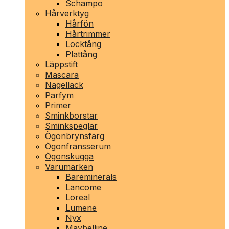
Schampo
Hårverktyg
Hårfön
Hårtrimmer
Locktång
Plattång
Läppstift
Mascara
Nagellack
Parfym
Primer
Sminkborstar
Sminkspeglar
Ögonbrynsfärg
Ögonfransserum
Ögonskugga
Varumärken
Bareminerals
Lancome
Loreal
Lumene
Nyx
Maybelline