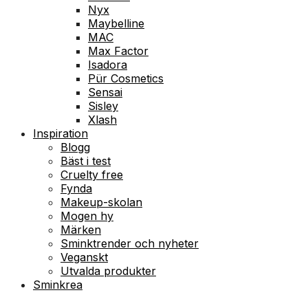
Nyx
Maybelline
MAC
Max Factor
Isadora
Pür Cosmetics
Sensai
Sisley
Xlash
Inspiration
Blogg
Bäst i test
Cruelty free
Fynda
Makeup-skolan
Mogen hy
Märken
Sminktrender och nyheter
Veganskt
Utvalda produkter
Sminkrea