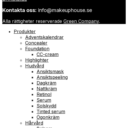
Kontakta oss:
info@makeuphouse.se
Alla rättigheter reserverade
Green Company
.
Produkter
Adventskalendrar
Concealer
Foundation
CC-cream
Highlighter
Hudvård
Ansiktsmask
Ansiktspeeling
Dagkräm
Nattkräm
Retinol
Serum
Solskydd
Tinted serum
Ögonkräm
Hårvård