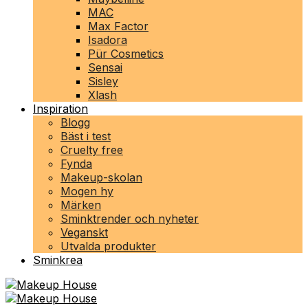
MAC
Max Factor
Isadora
Pür Cosmetics
Sensai
Sisley
Xlash
Inspiration
Blogg
Bäst i test
Cruelty free
Fynda
Makeup-skolan
Mogen hy
Märken
Sminktrender och nyheter
Veganskt
Utvalda produkter
Sminkrea