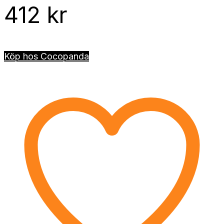
412
kr
Köp hos Cocopanda