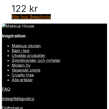
122
kr
Köp hos Beautycos
Inspiration
Makeup-skolan
Bäst i test
Utvalda produkter
Sminktrender och nyheter
Mogen hy
Veganskt smink
Cruelty free
Alla artiklar
FAQ
Integritetspolicy
Driftstatus