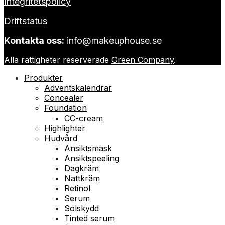
Integritetspolicy
Driftstatus
Kontakta oss:
info@makeuphouse.se
Alla rättigheter reserverade
Green Company
.
Produkter
Adventskalendrar
Concealer
Foundation
CC-cream
Highlighter
Hudvård
Ansiktsmask
Ansiktspeeling
Dagkräm
Nattkräm
Retinol
Serum
Solskydd
Tinted serum