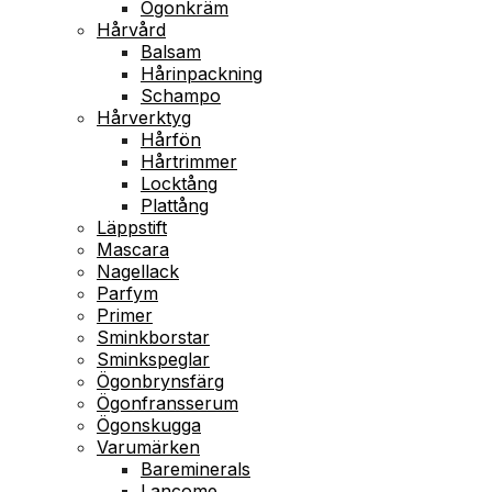
Ögonkräm
Hårvård
Balsam
Hårinpackning
Schampo
Hårverktyg
Hårfön
Hårtrimmer
Locktång
Plattång
Läppstift
Mascara
Nagellack
Parfym
Primer
Sminkborstar
Sminkspeglar
Ögonbrynsfärg
Ögonfransserum
Ögonskugga
Varumärken
Bareminerals
Lancome