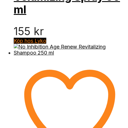
ml
155
kr
Köp hos Lyko