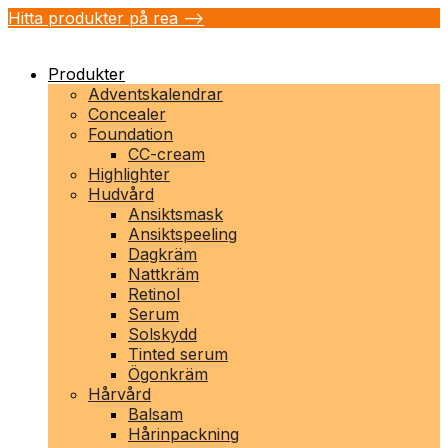
Hitta produkter på rea -->
Produkter
Adventskalendrar
Concealer
Foundation
CC-cream
Highlighter
Hudvård
Ansiktsmask
Ansiktspeeling
Dagkräm
Nattkräm
Retinol
Serum
Solskydd
Tinted serum
Ögonkräm
Hårvård
Balsam
Hårinpackning