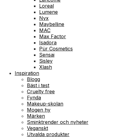
Loreal
Lumene
Nyx
Maybelline
MAC
Max Factor
Isadora
Pür Cosmetics
Sensai
Sisley
Xlash
Inspiration
Blogg
Bäst i test
Cruelty free
Fynda
Makeup-skolan
Mogen hy
Märken
Sminktrender och nyheter
Veganskt
Utvalda produkter