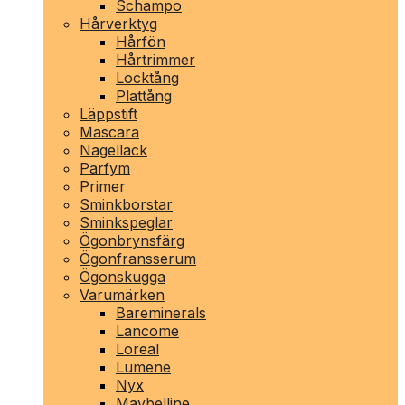
Schampo
Hårverktyg
Hårfön
Hårtrimmer
Locktång
Plattång
Läppstift
Mascara
Nagellack
Parfym
Primer
Sminkborstar
Sminkspeglar
Ögonbrynsfärg
Ögonfransserum
Ögonskugga
Varumärken
Bareminerals
Lancome
Loreal
Lumene
Nyx
Maybelline