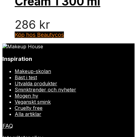
Cream 1 300 ml
286
kr
Köp hos Beautycos
Inspiration
Makeup-skolan
Bäst i test
Utvalda produkter
Sminktrender och nyheter
Mogen hy
Veganskt smink
Cruelty free
Alla artiklar
FAQ