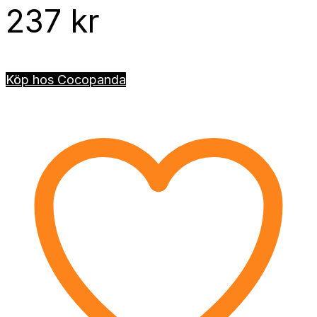
237
kr
Köp hos Cocopanda