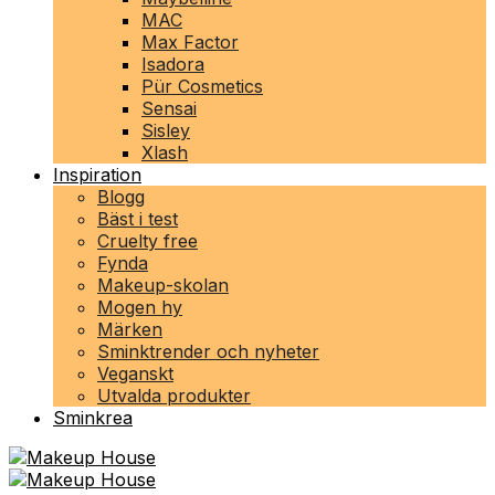
MAC
Max Factor
Isadora
Pür Cosmetics
Sensai
Sisley
Xlash
Inspiration
Blogg
Bäst i test
Cruelty free
Fynda
Makeup-skolan
Mogen hy
Märken
Sminktrender och nyheter
Veganskt
Utvalda produkter
Sminkrea