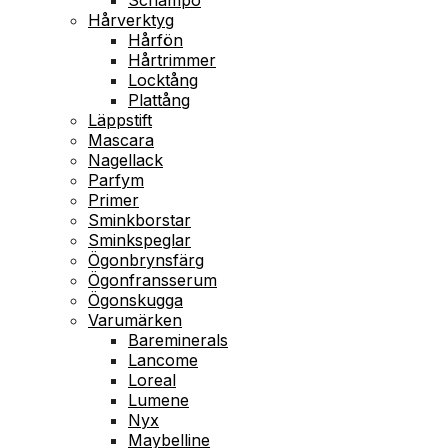
Hårverktyg
Hårfön
Hårtrimmer
Locktång
Plattång
Läppstift
Mascara
Nagellack
Parfym
Primer
Sminkborstar
Sminkspeglar
Ögonbrynsfärg
Ögonfransserum
Ögonskugga
Varumärken
Bareminerals
Lancome
Loreal
Lumene
Nyx
Maybelline