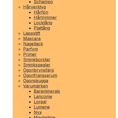
Schampo
Hårverktyg
Hårfön
Hårtrimmer
Locktång
Plattång
Läppstift
Mascara
Nagellack
Parfym
Primer
Sminkborstar
Sminkspeglar
Ögonbrynsfärg
Ögonfransserum
Ögonskugga
Varumärken
Bareminerals
Lancome
Loreal
Lumene
Nyx
Maybelline