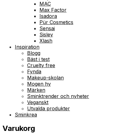
MAC
Max Factor
Isadora
Pür Cosmetics
Sensai
Sisley
Xlash
Inspiration
Blogg
Bäst i test
Cruelty free
Fynda
Makeup-skolan
Mogen hy
Märken
Sminktrender och nyheter
Veganskt
Utvalda produkter
Sminkrea
Varukorg