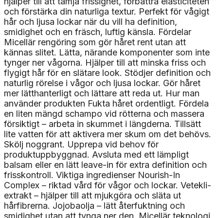
hjälper till att tämja frissighet, förbättra elasticiteten
och förstärka din naturliga textur. Perfekt för vågigt
hår och ljusa lockar när du vill ha definition,
smidighet och en fräsch, luftig känsla. Fördelar
Micellär rengöring som gör håret rent utan att
kännas slitet. Lätta, närande komponenter som inte
tynger ner vågorna. Hjälper till att minska friss och
flygigt hår för en slätare look. Stödjer definition och
naturlig rörelse i vågor och ljusa lockar. Gör håret
mer lätthanterligt och lättare att reda ut. Hur man
använder produkten Fukta håret ordentligt. Fördela
en liten mängd schampo vid rötterna och massera
försiktigt – arbeta in skummet i längderna. Tillsätt
lite vatten för att aktivera mer skum om det behövs.
Skölj noggrant. Upprepa vid behov för
produktuppbyggnad. Avsluta med ett lämpligt
balsam eller en lätt leave-in för extra definition och
frisskontroll. Viktiga ingredienser Nourish-In
Complex – riktad vård för vågor och lockar. Vetekli-
extrakt – hjälper till att mjukgöra och släta ut
hårfibrerna. Jojobaolja – lätt återfuktning och
smidighet utan att tynga ner den. Micellär teknologi