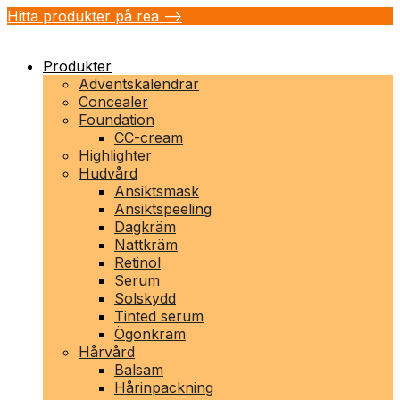
Hitta produkter på rea -->
Produkter
Adventskalendrar
Concealer
Foundation
CC-cream
Highlighter
Hudvård
Ansiktsmask
Ansiktspeeling
Dagkräm
Nattkräm
Retinol
Serum
Solskydd
Tinted serum
Ögonkräm
Hårvård
Balsam
Hårinpackning