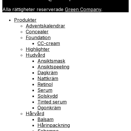
Alla rättigheter reserverade
Green Company
.
Produkter
Adventskalendrar
Concealer
Foundation
CC-cream
Highlighter
Hudvård
Ansiktsmask
Ansiktspeeling
Dagkräm
Nattkräm
Retinol
Serum
Solskydd
Tinted serum
Ögonkräm
Hårvård
Balsam
Hårinpackning
Schampo