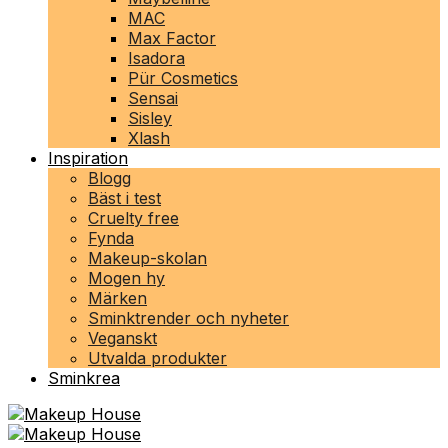
MAC
Max Factor
Isadora
Pür Cosmetics
Sensai
Sisley
Xlash
Inspiration
Blogg
Bäst i test
Cruelty free
Fynda
Makeup-skolan
Mogen hy
Märken
Sminktrender och nyheter
Veganskt
Utvalda produkter
Sminkrea