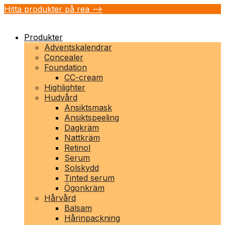
Hitta produkter på rea -->
Produkter
Adventskalendrar
Concealer
Foundation
CC-cream
Highlighter
Hudvård
Ansiktsmask
Ansiktspeeling
Dagkräm
Nattkräm
Retinol
Serum
Solskydd
Tinted serum
Ögonkräm
Hårvård
Balsam
Hårinpackning