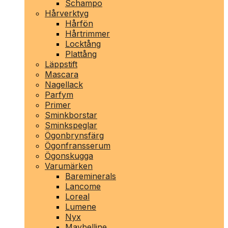
Schampo
Hårverktyg
Hårfön
Hårtrimmer
Locktång
Plattång
Läppstift
Mascara
Nagellack
Parfym
Primer
Sminkborstar
Sminkspeglar
Ögonbrynsfärg
Ögonfransserum
Ögonskugga
Varumärken
Bareminerals
Lancome
Loreal
Lumene
Nyx
Maybelline