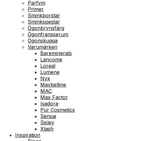
Parfym
Primer
Sminkborstar
Sminkspeglar
Ögonbrynsfärg
Ögonfransserum
Ögonskugga
Varumärken
Bareminerals
Lancome
Loreal
Lumene
Nyx
Maybelline
MAC
Max Factor
Isadora
Pür Cosmetics
Sensai
Sisley
Xlash
Inspiration