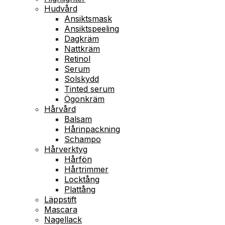
Hudvård
Ansiktsmask
Ansiktspeeling
Dagkräm
Nattkräm
Retinol
Serum
Solskydd
Tinted serum
Ögonkräm
Hårvård
Balsam
Hårinpackning
Schampo
Hårverktyg
Hårfön
Hårtrimmer
Locktång
Plattång
Läppstift
Mascara
Nagellack