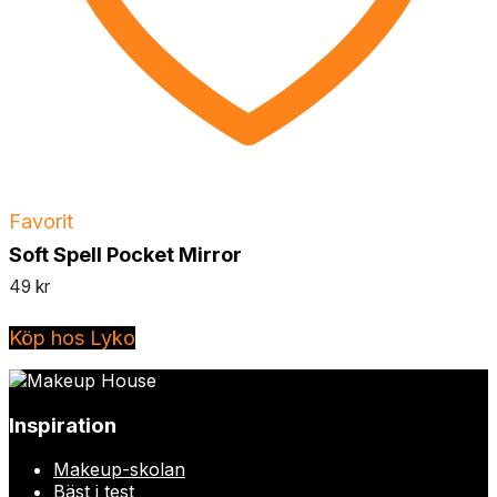
Favorit
Soft Spell Pocket Mirror
49
kr
Köp hos Lyko
Inspiration
Makeup-skolan
Bäst i test