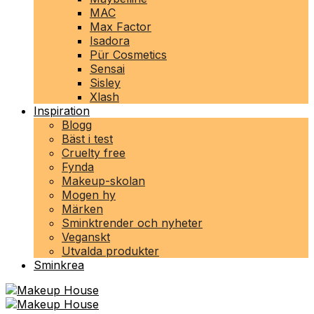
MAC
Max Factor
Isadora
Pür Cosmetics
Sensai
Sisley
Xlash
Inspiration
Blogg
Bäst i test
Cruelty free
Fynda
Makeup-skolan
Mogen hy
Märken
Sminktrender och nyheter
Veganskt
Utvalda produkter
Sminkrea