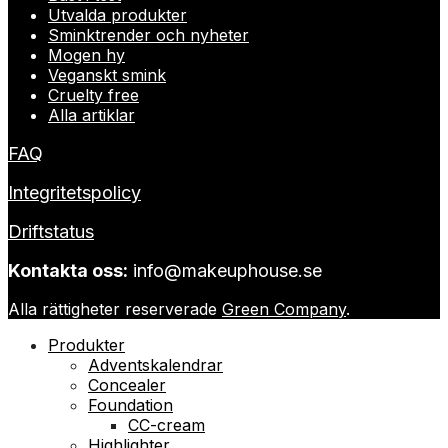
Utvalda produkter
Sminktrender och nyheter
Mogen hy
Veganskt smink
Cruelty free
Alla artiklar
FAQ
Integritetspolicy
Driftstatus
Kontakta oss:
info@makeuphouse.se
Alla rättigheter reserverade
Green Company
.
Produkter
Adventskalendrar
Concealer
Foundation
CC-cream
Highlighter