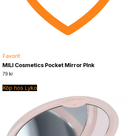
Favorit
MILI Cosmetics Pocket Mirror PInk
79
kr
Köp hos Lyko