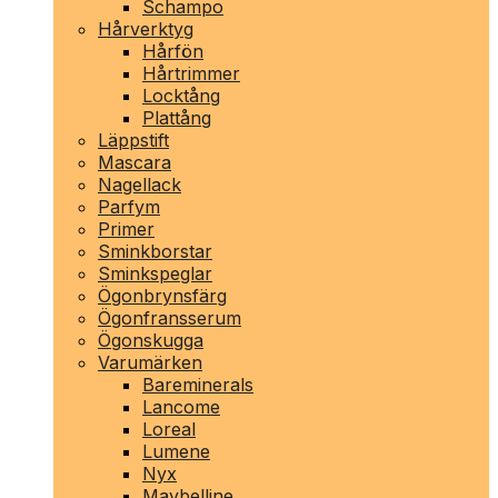
Schampo
Hårverktyg
Hårfön
Hårtrimmer
Locktång
Plattång
Läppstift
Mascara
Nagellack
Parfym
Primer
Sminkborstar
Sminkspeglar
Ögonbrynsfärg
Ögonfransserum
Ögonskugga
Varumärken
Bareminerals
Lancome
Loreal
Lumene
Nyx
Maybelline