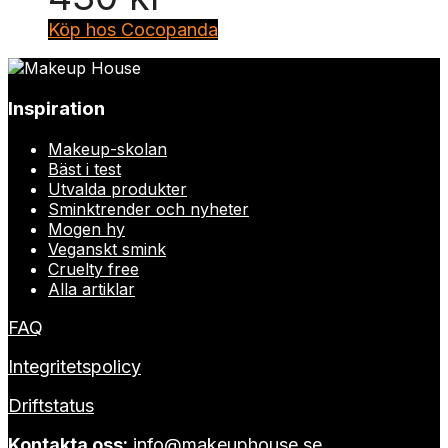
Köp hos Cocopanda
Inspiration
Makeup-skolan
Bäst i test
Utvalda produkter
Sminktrender och nyheter
Mogen hy
Veganskt smink
Cruelty free
Alla artiklar
FAQ
Integritetspolicy
Driftstatus
Kontakta oss:
info@makeuphouse.se