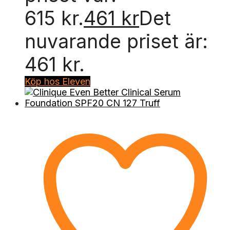
615 kr.
461
kr
Det
nuvarande priset är:
461 kr.
Köp hos Eleven