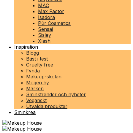
MAC
Max Factor
Isadora
Pür Cosmetics
Sensai
Sisley
Xlash
Inspiration
Blogg
Bäst i test
Cruelty free
Fynda
Makeup-skolan
Mogen hy
Märken
Sminktrender och nyheter
Veganskt
Utvalda produkter
Sminkrea