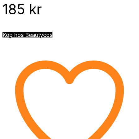
185
kr
Köp hos Beautycos