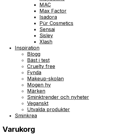
MAC
Max Factor
Isadora
Pür Cosmetics
Sensai
Sisley
Xlash
Inspiration
Blogg
Bäst i test
Cruelty free
Fynda
Makeup-skolan
Mogen hy
Märken
Sminktrender och nyheter
Veganskt
Utvalda produkter
Sminkrea
Varukorg