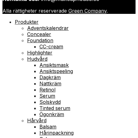
Alla rättigheter reserverade
Green Company
.
Produkter
Adventskalendrar
Concealer
Foundation
CC-cream
Highlighter
Hudvård
Ansiktsmask
Ansiktspeeling
Dagkräm
Nattkräm
Retinol
Serum
Solskydd
Tinted serum
Ögonkräm
Hårvård
Balsam
Hårinpackning