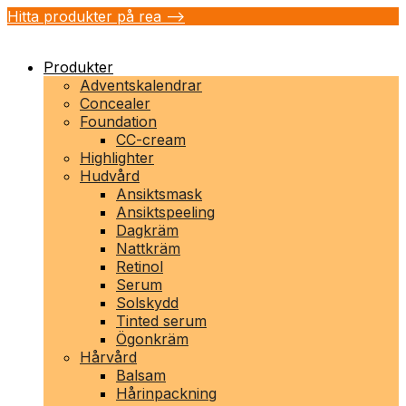
Hitta produkter på rea -->
Produkter
Adventskalendrar
Concealer
Foundation
CC-cream
Highlighter
Hudvård
Ansiktsmask
Ansiktspeeling
Dagkräm
Nattkräm
Retinol
Serum
Solskydd
Tinted serum
Ögonkräm
Hårvård
Balsam
Hårinpackning