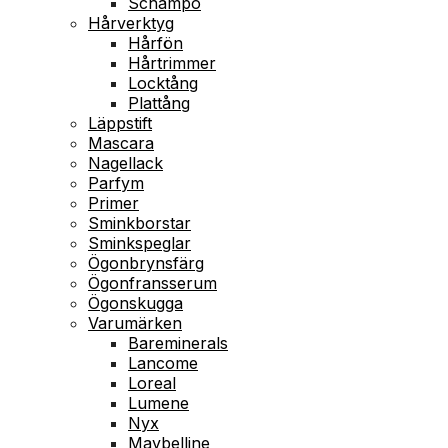
Schampo
Hårverktyg
Hårfön
Hårtrimmer
Locktång
Plattång
Läppstift
Mascara
Nagellack
Parfym
Primer
Sminkborstar
Sminkspeglar
Ögonbrynsfärg
Ögonfransserum
Ögonskugga
Varumärken
Bareminerals
Lancome
Loreal
Lumene
Nyx
Maybelline