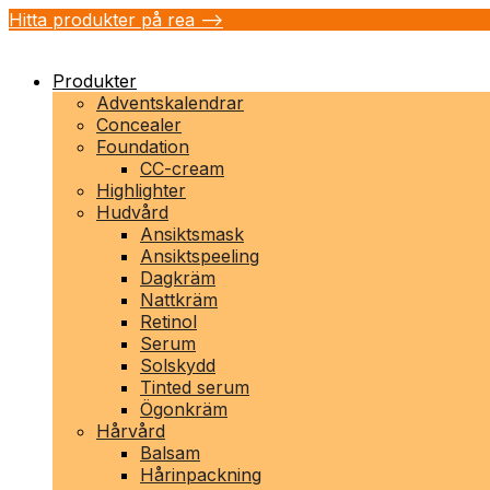
Hitta produkter på rea -->
Produkter
Adventskalendrar
Concealer
Foundation
CC-cream
Highlighter
Hudvård
Ansiktsmask
Ansiktspeeling
Dagkräm
Nattkräm
Retinol
Serum
Solskydd
Tinted serum
Ögonkräm
Hårvård
Balsam
Hårinpackning