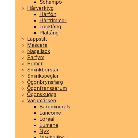
Schampo
Hårverktyg
Hårfön
Hårtrimmer
Locktång
Plattång
Läppstift
Mascara
Nagellack
Parfym
Primer
Sminkborstar
Sminkspeglar
Ögonbrynsfärg
Ögonfransserum
Ögonskugga
Varumärken
Bareminerals
Lancome
Loreal
Lumene
Nyx
Maybelline