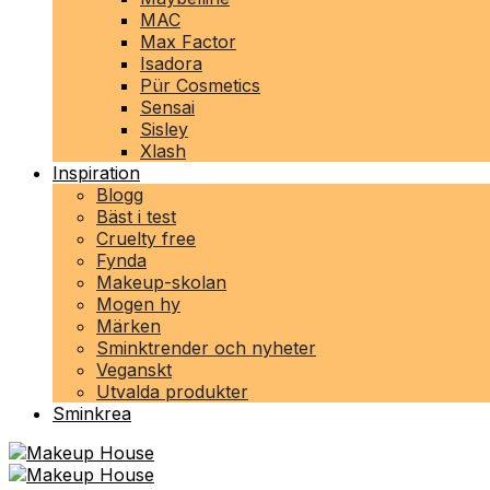
MAC
Max Factor
Isadora
Pür Cosmetics
Sensai
Sisley
Xlash
Inspiration
Blogg
Bäst i test
Cruelty free
Fynda
Makeup-skolan
Mogen hy
Märken
Sminktrender och nyheter
Veganskt
Utvalda produkter
Sminkrea