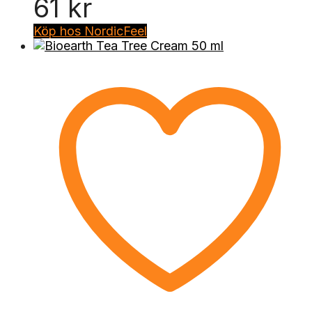
61
kr
Köp hos NordicFeel