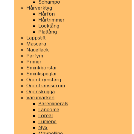
Schampo
Hårverktyg
Hårfön
Hårtrimmer
Locktång
Plattång
Läppstift
Mascara
Nagellack
Parfym
Primer
Sminkborstar
Sminkspeglar
Ögonbrynsfärg
Ögonfransserum
Ögonskugga
Varumärken
Bareminerals
Lancome
Loreal
Lumene
Nyx
Maybelline