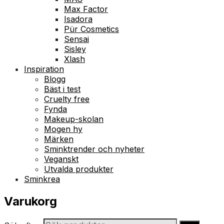
Max Factor
Isadora
Pür Cosmetics
Sensai
Sisley
Xlash
Inspiration
Blogg
Bäst i test
Cruelty free
Fynda
Makeup-skolan
Mogen hy
Märken
Sminktrender och nyheter
Veganskt
Utvalda produkter
Sminkrea
Varukorg