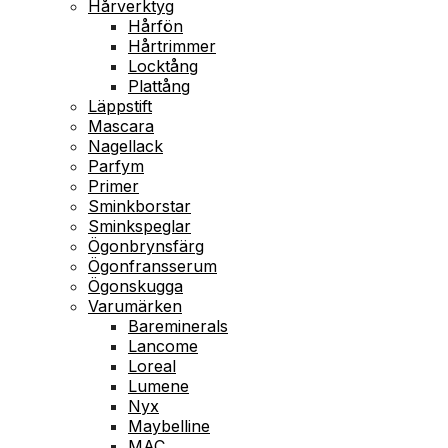
Hårverktyg
Hårfön
Hårtrimmer
Locktång
Plattång
Läppstift
Mascara
Nagellack
Parfym
Primer
Sminkborstar
Sminkspeglar
Ögonbrynsfärg
Ögonfransserum
Ögonskugga
Varumärken
Bareminerals
Lancome
Loreal
Lumene
Nyx
Maybelline
MAC