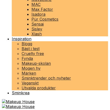
MAC
Max Factor
Isadora
Pür Cosmetics
Sensai
Sisley
Xlash
Inspiration
Blogg
Bäst i test
Cruelty free
Fynda
Makeup-skolan
Mogen hy
Märken
Sminktrender och nyheter
Veganskt
Utvalda produkter
Sminkrea