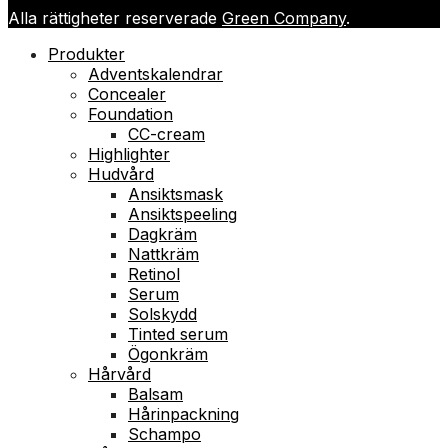
Alla rättigheter reserverade
Green Company
.
Produkter
Adventskalendrar
Concealer
Foundation
CC-cream
Highlighter
Hudvård
Ansiktsmask
Ansiktspeeling
Dagkräm
Nattkräm
Retinol
Serum
Solskydd
Tinted serum
Ögonkräm
Hårvård
Balsam
Hårinpackning
Schampo