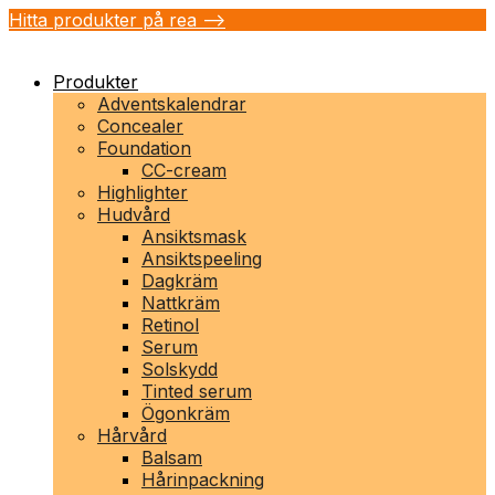
Hitta produkter på rea -->
Produkter
Adventskalendrar
Concealer
Foundation
CC-cream
Highlighter
Hudvård
Ansiktsmask
Ansiktspeeling
Dagkräm
Nattkräm
Retinol
Serum
Solskydd
Tinted serum
Ögonkräm
Hårvård
Balsam
Hårinpackning