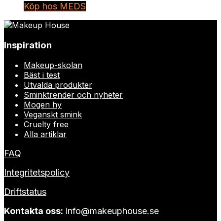
Köp hos MEDS
Inspiration
Makeup-skolan
Bäst i test
Utvalda produkter
Sminktrender och nyheter
Mogen hy
Veganskt smink
Cruelty free
Alla artiklar
FAQ
Integritetspolicy
Driftstatus
Kontakta oss:
info@makeuphouse.se