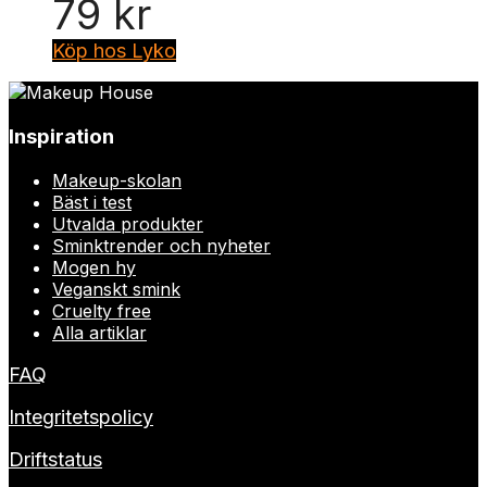
79
kr
Köp hos Lyko
Inspiration
Makeup-skolan
Bäst i test
Utvalda produkter
Sminktrender och nyheter
Mogen hy
Veganskt smink
Cruelty free
Alla artiklar
FAQ
Integritetspolicy
Driftstatus