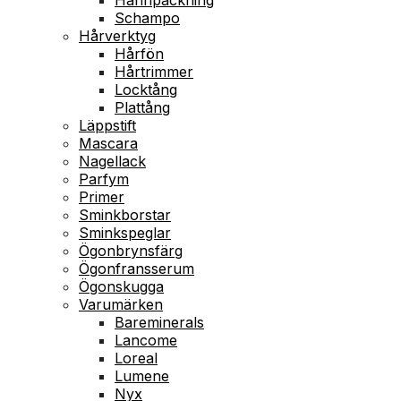
Schampo
Hårverktyg
Hårfön
Hårtrimmer
Locktång
Plattång
Läppstift
Mascara
Nagellack
Parfym
Primer
Sminkborstar
Sminkspeglar
Ögonbrynsfärg
Ögonfransserum
Ögonskugga
Varumärken
Bareminerals
Lancome
Loreal
Lumene
Nyx