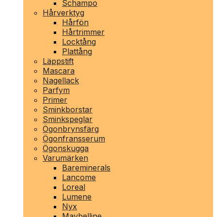
Schampo
Hårverktyg
Hårfön
Hårtrimmer
Locktång
Plattång
Läppstift
Mascara
Nagellack
Parfym
Primer
Sminkborstar
Sminkspeglar
Ögonbrynsfärg
Ögonfransserum
Ögonskugga
Varumärken
Bareminerals
Lancome
Loreal
Lumene
Nyx
Maybelline