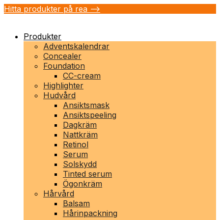
Hitta produkter på rea -->
Produkter
Adventskalendrar
Concealer
Foundation
CC-cream
Highlighter
Hudvård
Ansiktsmask
Ansiktspeeling
Dagkräm
Nattkräm
Retinol
Serum
Solskydd
Tinted serum
Ögonkräm
Hårvård
Balsam
Hårinpackning