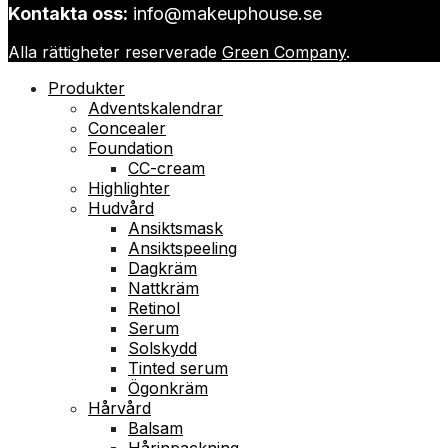
Kontakta oss:
info@makeuphouse.se
Alla rättigheter reserverade
Green Company
.
Produkter
Adventskalendrar
Concealer
Foundation
CC-cream
Highlighter
Hudvård
Ansiktsmask
Ansiktspeeling
Dagkräm
Nattkräm
Retinol
Serum
Solskydd
Tinted serum
Ögonkräm
Hårvård
Balsam
Hårinpackning