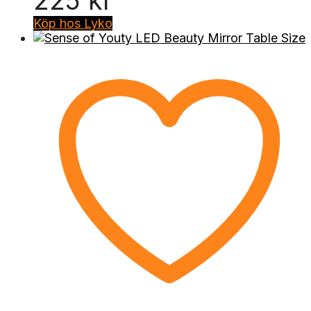
225
kr
Köp hos Lyko