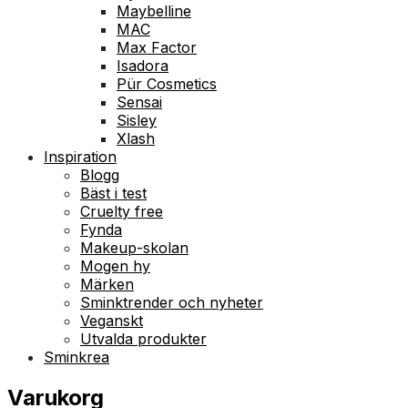
Maybelline
MAC
Max Factor
Isadora
Pür Cosmetics
Sensai
Sisley
Xlash
Inspiration
Blogg
Bäst i test
Cruelty free
Fynda
Makeup-skolan
Mogen hy
Märken
Sminktrender och nyheter
Veganskt
Utvalda produkter
Sminkrea
Varukorg