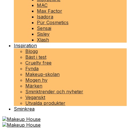
MAC
Max Factor
Isadora
Pür Cosmetics
Sensai
Sisley
Xlash
Inspiration
Blogg
Bäst i test
Cruelty free
Fynda
Makeup-skolan
Mogen hy
Märken
Sminktrender och nyheter
Veganskt
Utvalda produkter
Sminkrea