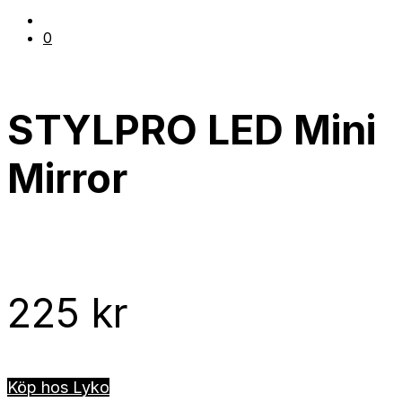
0
STYLPRO LED Mini
Mirror
225
kr
Köp hos Lyko